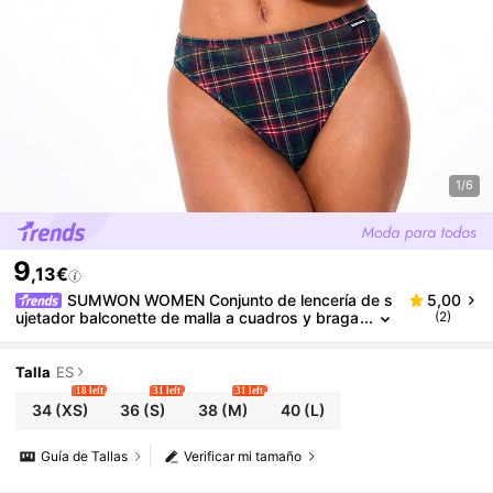
1/6
9
,13€
SUMWON WOMEN Conjunto de lencería de s
5,00
ujetador balconette de malla a cuadros y braga
(2)
tipo hipster con detalles en contraste para oca
siones íntimas
Talla
ES
18 left
31 left
31 left
34
(XS)
36
(S)
38
(M)
40
(L)
Guía de Tallas
Verificar mi tamaño