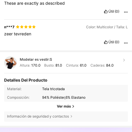
These
are
exactly
as
described
Útil
(0)
n***7
Color: Multicolor / Talla: L
zeer
tevreden
Útil
(0)
Modelar es vestir:
S
Altura:
170.0
Busto:
81.0
Cintura:
61.0
Caderas:
84.0
Detalles Del Producto
Material:
Tela tricotada
Composición:
94% Poliéster,6% Elastano
Ver más
Información de seguridad y contactos
873K Seguidores
4,81