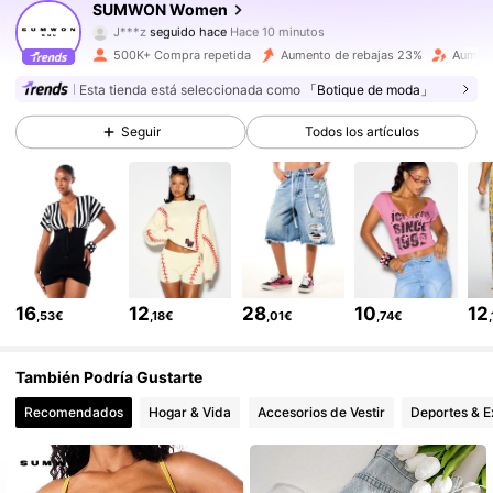
SUMWON Women
J***z
seguido hace
Hace 10 minutos
a***2
está navegando
873K Seguidores
4,81
500K+ Compra repetida
Aumento de rebajas 23%
Aument
Esta tienda está seleccionada como
「Botique de moda」
873K Seguidores
4,81
Seguir
Todos los artículos
873K Seguidores
4,81
873K Seguidores
4,81
16
12
28
10
12
,53€
,18€
,01€
,74€
873K Seguidores
4,81
También Podría Gustarte
Recomendados
Hogar & Vida
Accesorios de Vestir
Deportes & E
873K Seguidores
4,81
873K Seguidores
4,81