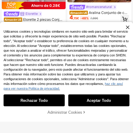
Ahorro de 0,28€
#romancenatural
Aralina Conjunto de ca
Almacén UE
Elorette
4
miseta de tirantes y pantalón corto
,15€
-48%
7,99€
Elorette 2 piezas Conjun
Almacén UE
con volantes
10
to de sujetador con aros en verde m
,51€
-2%
10,79€
enta, alto soporte, levantamiento y
Utilizamos cookies y tecnologías similares en nuestro sitio web para brindar el servicio
escote, bordado floral, sujetador bal
conette cómodo con push-up
que solicitas y ofrecerte la mejor experiencia de sitio web posible. Puedes "Rechazar
todo", "Aceptar todo" o establecer tu preferencia de cookies en cualquier momento a tu
elección. Al seleccionar "Aceptar todo", estableceremos todas las cookies opcionales,
que nos ayudan a analizar el tráfico, ofrecer funcionalidades mejoradas y personalizar
el contenido y los anuncios para complementar tu experiencia de compra con SHEIN.
Al seleccionar "Rechazar todo", permites el uso de cookies estrictamente necesarias
que hacen que nuestro sitio web funcione. Puedes desactivarlas cambiando la
configuración de tu navegador, pero esto puede afectar el funcionamiento del sitio web.
Para obtener más información sobre las cookies que utilizamos y para ajustar tus
configuraciones de cookies opcionales, selecciona "Administrar cookies". Para obtener
más información sobre cómo procesamos los datos que recopilamos,
haz clic aquí
para ver nuestra Política de privacidad.
Rechazar Todo
Aceptar Todo
Administrar Cookies
AÑADIR A LA BOLSA