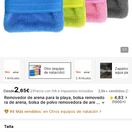
1/7
Otro (equipo
Zapatos d
Agotado
de natación)
agua para
mujer
1
Artículos
2
Artículos
2
,65€
Desde
Precio con IVA e impuestos incluidos
2,6k+ vendidos
Removedor de arena para la playa, bolsa removedo
4,83
ra de arena, bolsa de polvo removedora de are
(1000+)
na, cepillo removedor de arena para vacacione
#
4
Más vendidos
en Otros equipos de natación
s en la playa, artículos esenciales de camping (no c
ontiene polvo de talco), artículos esenciales de play
a, flotador de piscina, libre de arena
Talla