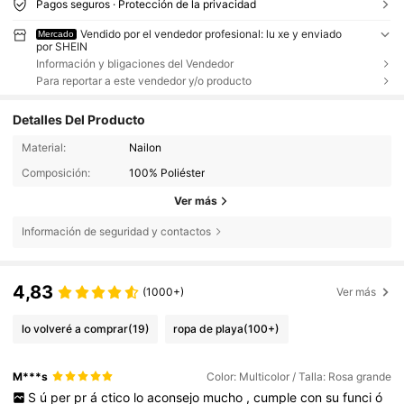
Pagos seguros · Protección de la privacidad
Vendido por el vendedor profesional: lu xe y enviado
Mercado
por SHEIN
Información y bligaciones del Vendedor
Para reportar a este vendedor y/o producto
Detalles Del Producto
Material:
Nailon
Composición:
100% Poliéster
Ver más
Información de seguridad y contactos
4,83
(1000+)
Ver más
lo volveré a comprar
(19)
ropa de playa
(100+)
M***s
Color: Multicolor / Talla: Rosa grande
S
ú
per
pr
á
ctico
lo
aconsejo
mucho
,
cumple
con
su
funci
ó