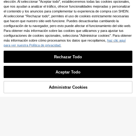
Asa, Esponja de Eliminación Rápida
elección. Al seleccionar "Aceptar todo", estableceremos todas las cookies opcionales,
de Arena, Accesorio de Eliminación
que nos ayudan a analizar el tráfico, ofrecer funcionalidades mejoradas y personalizar
de Arena para Playa, Camping, Viaj
el contenido y los anuncios para complementar tu experiencia de compra con SHEIN.
es al Aire Libre en Verano
Al seleccionar "Rechazar todo", permites el uso de cookies estrictamente necesarias
que hacen que nuestro sitio web funcione. Puedes desactivarlas cambiando la
configuración de tu navegador, pero esto puede afectar el funcionamiento del sitio web.
Para obtener más información sobre las cookies que utilizamos y para ajustar tus
configuraciones de cookies opcionales, selecciona "Administrar cookies". Para obtener
más información sobre cómo procesamos los datos que recopilamos,
haz clic aquí
para ver nuestra Política de privacidad.
Rechazar Todo
Aceptar Todo
Administrar Cookies
COMPRAR AHORA
AÑADIR A LA BOLSA