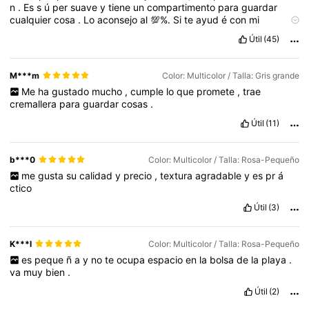
n
.
Es
s
ú
per
suave
y
tiene
un
compartimento
para
guardar
cualquier
cosa
.
Lo
aconsejo
al
💯%.
Si
te
ayud
é
con
mi
comentario
dale
a
like
👍🏼
por
favor
🙏🏼
gracias
😍😘
Útil
(45)
M***m
Color: Multicolor / Talla: Gris grande
Me
ha
gustado
mucho
,
cumple
lo
que
promete
,
trae
cremallera
para
guardar
cosas
.
Útil
(11)
b***0
Color: Multicolor / Talla: Rosa-Pequeño
me
gusta
su
calidad
y
precio
,
textura
agradable
y
es
pr
á
ctico
Útil
(3)
K***l
Color: Multicolor / Talla: Rosa-Pequeño
es
peque
ñ
a
y
no
te
ocupa
espacio
en
la
bolsa
de
la
playa
.
va
muy
bien
.
Útil
(2)