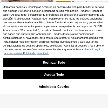
4
Sandalias trenzadas co
Almacén UE
n correa para mujer, versátiles, tacó
22
SANDALIAS PLANAS D
Almacén UE
Utilizamos cookies y tecnologías similares en nuestro sitio web para brindar el servicio
,94€
-5%
24,29€
n bajo, zapatos de verano, punta fin
E VERANO PARA MUJER Sandalias
14 Left
que solicitas y ofrecerte la mejor experiencia de sitio web posible. Puedes "Rechazar
a
de verano con estilo para mujeres
Est 3 días lab.
todo", "Aceptar todo" o establecer tu preferencia de cookies en cualquier momento a tu
11
,47€
elección. Al seleccionar "Aceptar todo", estableceremos todas las cookies opcionales,
que nos ayudan a analizar el tráfico, ofrecer funcionalidades mejoradas y personalizar
el contenido y los anuncios para complementar tu experiencia de compra con SHEIN.
Al seleccionar "Rechazar todo", permites el uso de cookies estrictamente necesarias
que hacen que nuestro sitio web funcione. Puedes desactivarlas cambiando la
configuración de tu navegador, pero esto puede afectar el funcionamiento del sitio web.
Para obtener más información sobre las cookies que utilizamos y para ajustar tus
configuraciones de cookies opcionales, selecciona "Administrar cookies". Para obtener
más información sobre cómo procesamos los datos que recopilamos,
haz clic aquí
para ver nuestra Política de privacidad.
Rechazar Todo
Aceptar Todo
8
Administrar Cookies
COMPRAR AHORA
AÑADIR A LA BOLSA
#sandaliaenjaulada
Rosivie Sandalias planas con punta
Cocofads
en color champán para damas, dise
20
Sandalias planas de sat
Almacén UE
,08€
ño con tira en T hueca y brillo, tacó
én de punta puntiaguda de color roj
22
n bajo cómodo, estilo bohemio retr
,08€
o vino con hebilla de metal dorado,