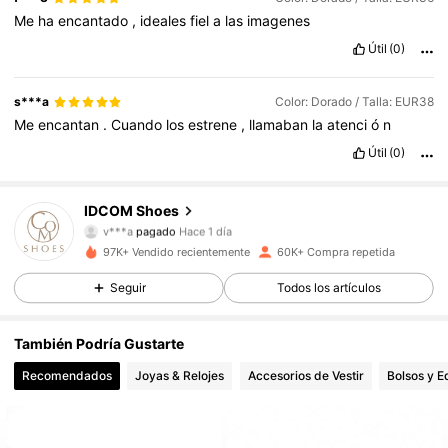
Me
ha
encantado
,
ideales
fiel
a
las
imagenes
Útil
(0)
s***a
Color: Dorado / Talla: EUR38
Me
encantan
.
Cuando
los
estrene
,
llamaban
la
atenci
ó
n
Útil
(0)
IDCOM Shoes
18K Seguidores
4,88
v***a
pagado
Hace 1 día
97K+ Vendido recientemente
60K+ Compra repetida
18K Seguidores
4,88
Seguir
Todos los artículos
También Podría Gustarte
18K Seguidores
4,88
Recomendados
Joyas & Relojes
Accesorios de Vestir
Bolsos y E
18K Seguidores
4,88