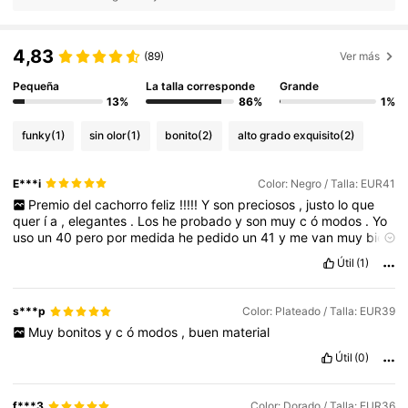
4,83
(89)
Ver más
Pequeña
La talla corresponde
Grande
13%
86%
1%
funky
(1)
sin olor
(1)
bonito
(2)
alto grado exquisito
(2)
E***i
Color: Negro / Talla: EUR41
Premio
del
cachorro
feliz
!!!!!
Y
son
preciosos
,
justo
lo
que
quer
í
a
,
elegantes
.
Los
he
probado
y
son
muy
c
ó
modos
.
Yo
uso
un
40
pero
por
medida
he
pedido
un
41
y
me
van
muy
bien
.
Útil
(1)
s***p
Color: Plateado / Talla: EUR39
Muy
bonitos
y
c
ó
modos
,
buen
material
Útil
(0)
f***3
Color: Dorado / Talla: EUR36