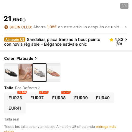
1/4
21
,65€
Ahorra
1,08€
en este artículo después de unirte.
Sandalias placa trenzas à bout pointu
4,83
Almacén UE
con novia réglable – Élégance estivale chic
(89)
Color: Plateado
Talla
Por Defecto
12 left
29 left
35 left
EUR36
EUR37
EUR38
EUR39
EUR40
EUR41
Talla real
Todos los talla se envían desde Almacén UE ofreciendo
entrega más
rápida
.