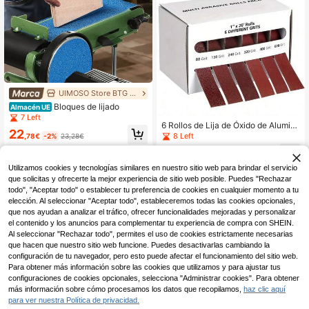
UIMOSO Store BTG EU
Bloques de lijado
Almacén UE
7 Left
6 Rollos de Lija de Óxido de Alumini
22
o con Soporte - Rollos Abrasivos de
8 Left
,78€
-2%
23,28€
Tela, Granos Surtidos 80, 150, 240,
14
4-7 días hábiles
320, 400, 600, Para Bloques de Lij
,14€
ado, Metal, Vidrio, Carpintería - Em
Utilizamos cookies y tecnologías similares en nuestro sitio web para brindar el servicio
paque de Rollo de Tela de Esmirile
que solicitas y ofrecerte la mejor experiencia de sitio web posible. Puedes "Rechazar
(236.22 Pulgadas)
todo", "Aceptar todo" o establecer tu preferencia de cookies en cualquier momento a tu
elección. Al seleccionar "Aceptar todo", estableceremos todas las cookies opcionales,
que nos ayudan a analizar el tráfico, ofrecer funcionalidades mejoradas y personalizar
el contenido y los anuncios para complementar tu experiencia de compra con SHEIN.
Al seleccionar "Rechazar todo", permites el uso de cookies estrictamente necesarias
que hacen que nuestro sitio web funcione. Puedes desactivarlas cambiando la
configuración de tu navegador, pero esto puede afectar el funcionamiento del sitio web.
Para obtener más información sobre las cookies que utilizamos y para ajustar tus
configuraciones de cookies opcionales, selecciona "Administrar cookies". Para obtener
más información sobre cómo procesamos los datos que recopilamos,
haz clic aquí
para ver nuestra Política de privacidad.
1