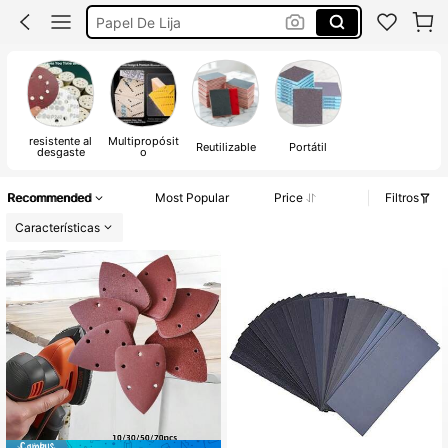
Lija Al Agua
Lijas
Lija
resistente al
Multipropósit
Reutilizable
Portátil
desgaste
o
Recommended
Most Popular
Price
Filtros
Características