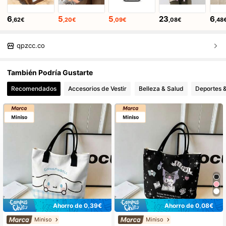
6
5
5
23
6
,62€
,20€
,09€
,08€
,48
qpzcc.co
También Podría Gustarte
Recomendados
Accesorios de Vestir
Belleza & Salud
Deportes &
Ahorro de 0,39€
Ahorro de 0,08€
Miniso
Miniso