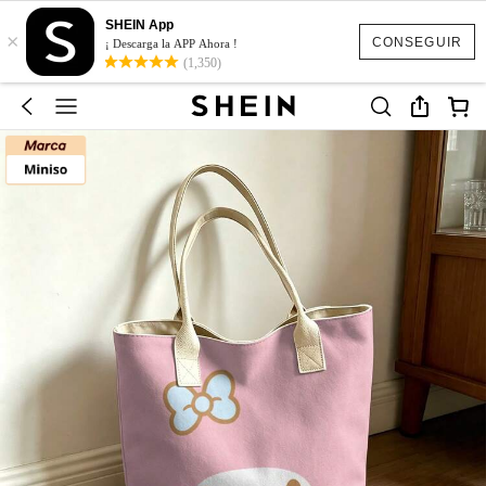
SHEIN App
×
CONSEGUIR
¡ Descarga la APP Ahora !
(1,350)