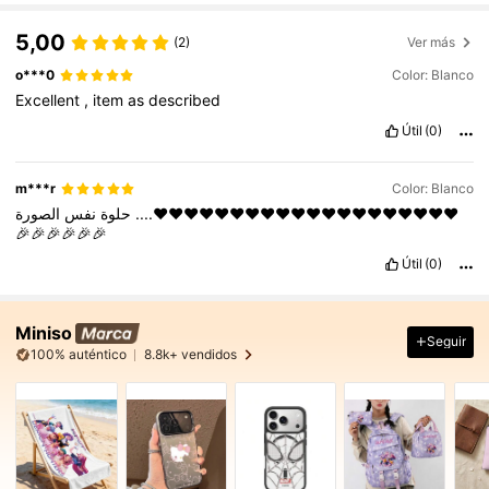
5,00
(2)
Ver más
o***0
Color: Blanco
Excellent
,
item
as
described
Útil
(0)
m***r
Color: Blanco
نفس
حلوة
الصورة
....❤️❤️❤️❤️❤️❤️❤️❤️❤️❤️❤️❤️❤️❤️❤️❤️❤️❤️❤️❤️
🎉🎉🎉🎉🎉🎉
Útil
(0)
Miniso
Seguir
100% auténtico
8.8k+ vendidos