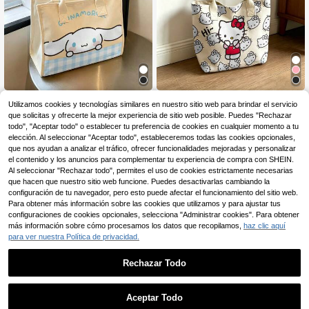
Miniso
Miniso
Utilizamos cookies y tecnologías similares en nuestro sitio web para brindar el servicio
Miniso Bolso Tote Sanrio Cinnamor
Miniso Bolso de lona con estampad
que solicitas y ofrecerte la mejor experiencia de sitio web posible. Puedes "Rechazar
9
8
oll - Bolso de Hombro de Lona con
o de Hello Kitty de Sanrio, bolso de
todo", "Aceptar todo" o establecer tu preferencia de cookies en cualquier momento a tu
,10€
,08€
Estampado de Cuadrícula Lindo, Bo
hombro color crema para uso diario
RRP: 25,27€
RRP: 12,50€
elección. Al seleccionar "Aceptar todo", estableceremos todas las cookies opcionales,
lso de Mano de Gran Capacidad par
que nos ayudan a analizar el tráfico, ofrecer funcionalidades mejoradas y personalizar
a Trabajo, Escuela, Viajes & Compra
el contenido y los anuncios para complementar tu experiencia de compra con SHEIN.
s
Al seleccionar "Rechazar todo", permites el uso de cookies estrictamente necesarias
que hacen que nuestro sitio web funcione. Puedes desactivarlas cambiando la
configuración de tu navegador, pero esto puede afectar el funcionamiento del sitio web.
Para obtener más información sobre las cookies que utilizamos y para ajustar tus
configuraciones de cookies opcionales, selecciona "Administrar cookies". Para obtener
más información sobre cómo procesamos los datos que recopilamos,
haz clic aquí
para ver nuestra Política de privacidad.
Rechazar Todo
Ahorro de 0,06€
Aceptar Todo