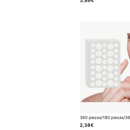
3,86€
2,38€