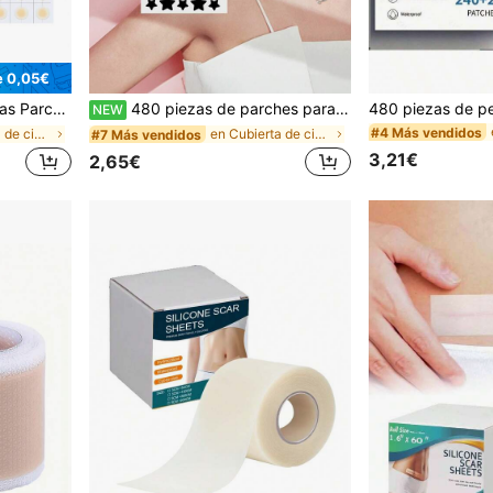
e 0,05€
e árbol de té, material de hidrocoloide
480 piezas de parches para granos con forma de estrella, absorben espinillas, limpian profundamente las imperfecciones, uso en rostro y Body, sin fragancia, tratamiento diario para manchas, adecuado para todo tipo de piel
NEW
#4 Más vendidos
en Cubierta de cicatriz
en Cubierta de cicatriz
#7 Más vendidos
3,21€
2,65€