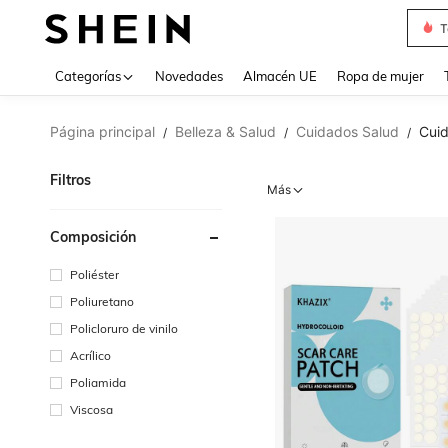
T
Use up 
Categorías
Novedades
Almacén UE
Ropa de mujer
Página principal
Belleza & Salud
Cuidados Salud
Cuid
/
/
/
Filtros
Más
Composición
Poliéster
Poliuretano
Policloruro de vinilo
Acrílico
Poliamida
Viscosa