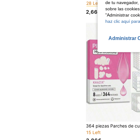
de tu navegador, 
#8 Más vendidos
#8 Más vendidos
28 Left
28 Left
sobre las cookies
2,66€
#8 Más vendidos
"Administrar coo
28 Left
haz clic aquí para
Administrar 
15 Left