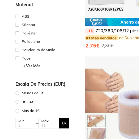
Material
ABS
Ahorro d
Silicona
720/360/108/12 piezas Parches para ocultar cicatrices, suaves y no irritantes, infundidos con esencia de aceite d
-1%
Poliéster
#1 Más vendidos
Polietileno
2,75€
2,80€
Policloruro de vinilo
Papel
Ver Más
Escala De Precios (EUR)
Menos de 3€
3€ - 4€
Más de 4€
Mín:
Máx:
Ok