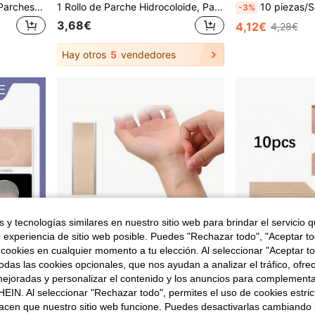
100 piezas/50/30 piezas Parches para cubrir tatuajes, cicatrices y marcas de nacimiento, cinta ultra fina para cubrir tatuajes para tono de piel claro, cintas transpirables & impermeables & resistentes al sudor para mujeres y hombres
1 Rollo de Parche Hidrocoloide, Parche Ocultador de Cicatrices, Parche Hidrocoloide Grande, Autoadhesivo, Super Absorbente, Flexible e Impermeable, Tamaño DIY, 5cm*100cm
10 piezas/Set - Parches corrector, crema de camuflaje de p
-3%
3,68€
4,12€
4,28€
Hay otros
5
vendedores
 y tecnologías similares en nuestro sitio web para brindar el servicio qu
r experiencia de sitio web posible. Puedes "Rechazar todo", "Aceptar t
 cookies en cualquier momento a tu elección. Al seleccionar "Aceptar to
das las cookies opcionales, que nos ayudan a analizar el tráfico, ofre
ejoradas y personalizar el contenido y los anuncios para complementa
EIN. Al seleccionar "Rechazar todo", permites el uso de cookies estri
en Cubierta de cicatriz
acen que nuestro sitio web funcione. Puedes desactivarlas cambiando 
360 piezas de parches transparentes color piel para acné, parches para cubrir cicatrices, material de hidrocoloide, invisibles e impermeables, suaves y no irritantes, sin alcohol
Cinta invisible transpirable para cicatrices, cinta autoadhesiva impermeable
-3%