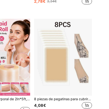
2,78€
3,34€
Parche de gel corporal de 2In*5ft, diseño transparente e invisible para cubrir imperfecciones, portátil y fácil de usar, parche de hidrocoloide para cicatrices, rollo de apósito de hidrocoloide, recortable, a prueba de polvo para heridas, impermeable, cuidado, absorbente, apósito de hidrocoloide autoadhesivo para exudados
8 piezas de pegatinas para cubrir tatuajes - Tono de piel natural, resistentes al agua e invisibles, maquillaje para tatuajes, ligero y sin fragancia, ideal para la eliminación temporal de tatuajes, cubrir tatuajes
4,08€