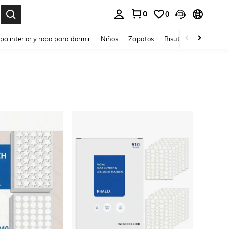
0
0
ar. Press Enter to select.
pa interior y ropa para dormir
Niños
Zapatos
Bisutería Y Accesorio