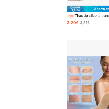
Ahorro d
Tiras de silicona transpirables para cubrir cicatrices - Invisibles, impermeables e hipoalergénicas para deportes y uso al aire libre - 
-1%
3,20€
3,24€