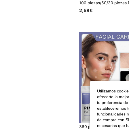
2,58€
Utilizamos cookies
ofrecerte la mejo
tu preferencia de
estableceremos to
funcionalidades m
de compra con SH
#8 Más vendidos
necesarias que h
28 Left