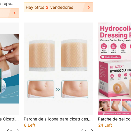
Clientes con alta tasa de repetición
Hay otros
2
vendedores
Cuidado y Ocultamiento de Cicatrices, Parche de Cuidado del Tono de la Piel, Cobertura Invisible Suave y Amigable con la Piel Recortable, Cinta de Hidrocoloide - Parche de Hidrocoloide de Tamaño Extra Grande, Autoadhesivo, Flexible, Esencial para el Hogar. Cinta de Gel de Hidrocoloide Flexible Recortable, Cinta Deportiva, Vendaje
Parche de silicona para cicatrices, oculta y cubre, también adecuado para la reparación de cicatrices quirúrgicas y el ocultamiento de tatuajes. Sin alcohol, adecuado para hombres y mujeres.
8 Left
24 Left