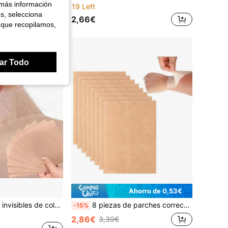
 más información
19 Left
es, selecciona
2,66€
 que recopilamos,
ar Todo
Ahorro de 0,53€
5 piezas Parches invisibles de color nude para cubrir tatuajes, ocultamiento natural para cicatrices en brazo/pierna/espalda, hipoalergénico
8 piezas de parches correctores de tatuajes, tela no tejida, resistentes al agua y al sudor, parches correctores de tatuajes invisibles y ultrafinos de tono de piel, se pueden usar para cubrir cicatrices y marcas de nacimiento.
-15%
2,86€
3,39€