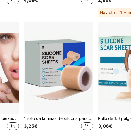
4,09€
2,95€
Hay otros
1
ven
360 piezas/180 piezas/36 piezas Pegatinas transparentes invisibles de cara redonda, pegatinas circulares transparentes removibles sin rastro, fáciles de usar, portátiles, con alta adhesividad, para maquillaje, decoración de habitaciones, tocador, viajes, dormitorio, accesorios de maquillaje, regalos, regalos para mujeres, regalos de Navidad, sorteos, artículos de viaje, artículos baratos
1 rollo de láminas de silicona para cicatrices, 4cm x 150cm, cinta autoadhesiva para cubrir cicatrices, cuidado de la piel, impermeable y transpirable
3,25€
3,06€