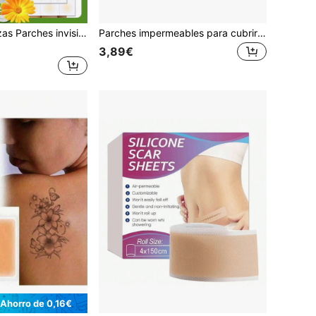
24 piezas/12 piezas Parches invisibles para cubrir acné facial y cuidado de cicatrices, material de hidrocoloide, suave y no irritante, sin alcohol
Parches impermeables para cubrir tatuajes, 5pcs/7pcs cinta para ocultar cicatrices, pegatinas para cubrir tatuajes, parches de tono de piel natural, cubrir cicatrices de quemaduras, cubrir cicatrices quirúrgicas, parches corporales impermeables, pegatinas correctoras temporales, parches de maquillaje corporal para cubrir
3,89€
Ahorro de 0,16€