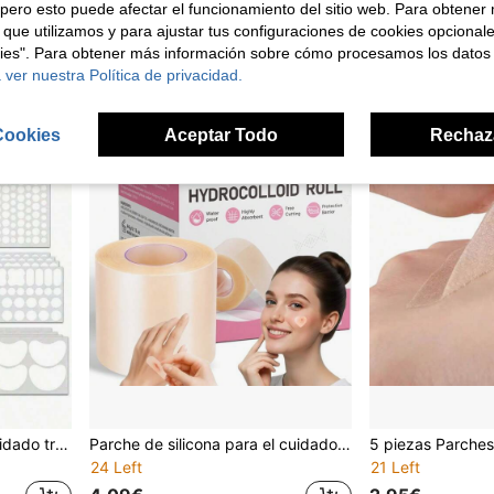
pero esto puede afectar el funcionamiento del sitio web. Para obtener
25 Left
en Cubierta de cicatriz
en Cubierta de cicatriz
3,19€
3,29€
 que utilizamos y para ajustar tus configuraciones de cookies opcional
3,16€
en Cubierta de cicatriz
kies". Para obtener más información sobre cómo procesamos los datos
 ver nuestra Política de privacidad.
Cookies
Aceptar Todo
Rechaz
364 piezas Parches de cuidado transparentes de varios tamaños, cómodos y transpirables, portátiles
Parche de silicona para el cuidado de cicatrices, suave y adaptable, diseño portátil recortable, parche de cuidado diario de la piel, delgado y adherente, no se desplaza fácilmente, unisex
24 Left
21 Left