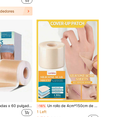
dedores
Rollo de 1.6 pulgadas x 60 pulgadas de láminas de silicona para cicatrices, cinta de silicona para cicatrices, tiras de cobertura de silicona para cicatrices, parches profesionales de cobertura de cicatrices
Un rollo de 4cm*150cm de parches de silicona para cicatrices, parches de cuidado de la piel de silicona, delgados, transpirables y suaves con la piel, cómodos y lisos, convenientes para el uso diario, diseño impermeable adecuado para escenarios cotidianos.
-16%
1 Left