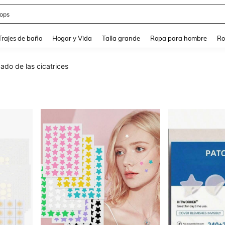
ops
and down arrow keys to navigate search Búsqueda Reciente and Buscar y Encontr
Trajes de baño
Hogar y Vida
Talla grande
Ropa para hombre
Ro
ado de las cicatrices