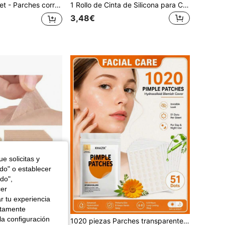
iel, pegatinas para cubrir tatuajes y cicatrices, pegatinas corrector impermeables
1 Rollo de Cinta de Silicona para Cicatrices, Grado Médico, Adecuada para Arrugas, Cicatrices Quirúrgicas, Queloides y Cicatrices Hipertróficas, Rollo de Parche de Cicatriz Reutilizable, Cinta Adhesiva para Cubrir Tatuajes, Reparación y Ocultamiento de Cicatrices
3,48€
e solicitas y
odo" o establecer
do",
cer
r tu experiencia
ctamente
la configuración
10 piezas de parches para cubrir tatuajes, pegatinas invisibles para tatuajes/cicatrices/correctores, resistentes al agua, que cubren cicatrices en el tono natural de la piel
1020 piezas Parches transparentes para acné facial, parches para cubrir cicatrices corporales/se usan con pinzas/material suave y no irritante, cómodo y transpirable, sin alcohol - sin olor/parches para recoger con pinzas adecuados para pestañas