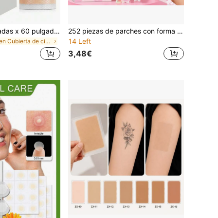
Rollo de 1.6 pulgadas x 60 pulgadas de láminas de silicona para cicatrices, cinta de silicona para cicatrices, tiras de cobertura de silicona para cicatrices, parches profesionales de cobertura de cicatrices
252 piezas de parches con forma de estrella para ocultar cicatrices, resistentes al agua y al sudor, no se desprenden fácilmente; ocultan las cicatrices mientras iluminan el tono de la piel, haciéndote talla grande bella y atractiva. Hechos con ingredientes naturales de plantas, suaves y no irritantes, adecuados para todo tipo de piel (no contiene cosméticos)
14 Left
en Cubierta de cicatriz
3,48€