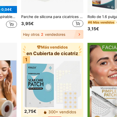
e 0,04€
Regalo perfecto para Halloween/Navidad 4*4X60cm
Parche de silicona para cicatrices | Hoja de cuidado de cicatrices de silicona | Adecuado para el cuidado de heridas | Parche de ácido hialurónico | Autoadhesivo, suave, reutilizable, impermeable
#6 Más vendidos
3,95€
3,15€
Hay otros
2
vendedores
Más vendidos
en Cubierta de cicatriz
1
2,75€
300+ vendidos