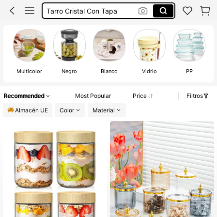
Botes De Cocina
Tupper Cristal Con Tapa
Tarros Cristal Con Tapa
Multicolor
Negro
Blanco
Vidrio
PP
Recommended
Most Popular
Price
Filtros
Almacén UE
Color
Material