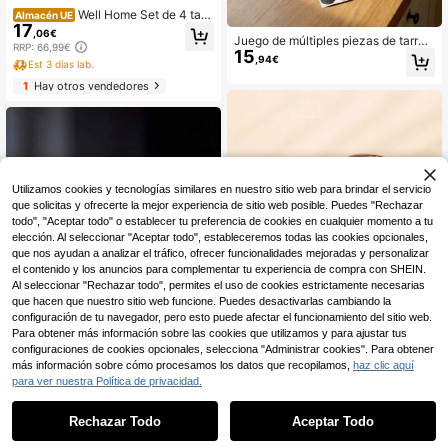
Well Home Set de 4 tarr
Almacén UE
17
os de vidrio + acero inoxidable 1,2 l.
,06€
Juego de múltiples piezas de tarros
Envío gratuito en 24/48 horas
RRP: 66,99€
15
de almacenamiento de plástico her
,94€
Est 3 días lab.
méticos y sellados, contenedores d
e almacenamiento de alimentos sec
1
Hay otros vendedores
os de cocina a prueba de humedad
y fugas, con gran capacidad para a
vena, nueces, pasta y etiquetas
Utilizamos cookies y tecnologías similares en nuestro sitio web para brindar el servicio
que solicitas y ofrecerte la mejor experiencia de sitio web posible. Puedes "Rechazar
todo", "Aceptar todo" o establecer tu preferencia de cookies en cualquier momento a tu
elección. Al seleccionar "Aceptar todo", estableceremos todas las cookies opcionales,
que nos ayudan a analizar el tráfico, ofrecer funcionalidades mejoradas y personalizar
el contenido y los anuncios para complementar tu experiencia de compra con SHEIN.
Al seleccionar "Rechazar todo", permites el uso de cookies estrictamente necesarias
que hacen que nuestro sitio web funcione. Puedes desactivarlas cambiando la
configuración de tu navegador, pero esto puede afectar el funcionamiento del sitio web.
Para obtener más información sobre las cookies que utilizamos y para ajustar tus
configuraciones de cookies opcionales, selecciona "Administrar cookies". Para obtener
más información sobre cómo procesamos los datos que recopilamos,
haz clic aquí
Ahorro de 0,06€
para ver nuestra Política de privacidad.
1
1 pieza Recipiente de almacenamie
6
0
nto con tapa de bambú hermético, c
1 pieza Tarro de almacenamiento d
,40€
apacidad de 460ml/500ml/950ml/1
e madera y vidrio, organizador de c
Rechazar Todo
Aceptar Todo
38 Left
000ml/1300ml/1500ml/2000ml de
ocina, tarro de café de vidrio, tarro
(100+)
plástico transparente, frasco de alm