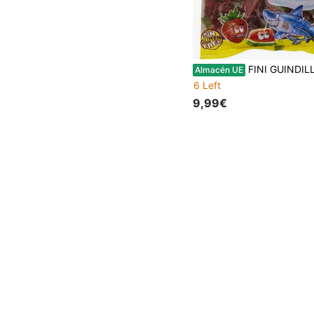
FINI GUINDILLA P
Almacén UE
6 Left
9,99€