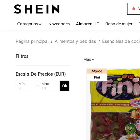
S
Use up 
Categorías
Novedades
Almacén UE
Ropa de mujer
Página principal
Alimentos y bebidas
Esenciales de coc
/
/
Filtros
Más
Escala De Precios (EUR)
Mín:
Máx:
Ok