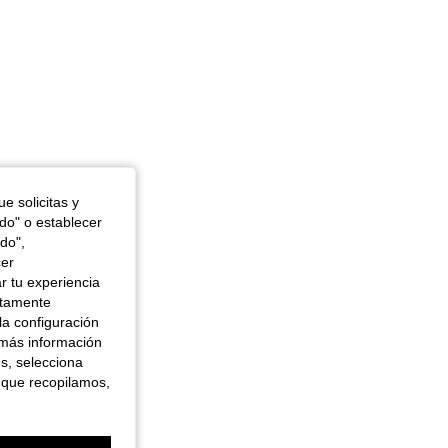
e solicitas y
odo" o establecer
do",
cer
r tu experiencia
ctamente
la configuración
 más información
es, selecciona
 que recopilamos,