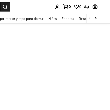
0
0
ar. Press Enter to select.
pa interior y ropa para dormir
Niños
Zapatos
Bisutería Y Accesorio