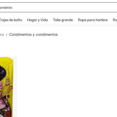
andalias
and down arrow keys to navigate search Búsqueda Reciente and Buscar y Encontr
Trajes de baño
Hogar y Vida
Talla grande
Ropa para hombre
Ro
ina
Condimentos y condimentos
/