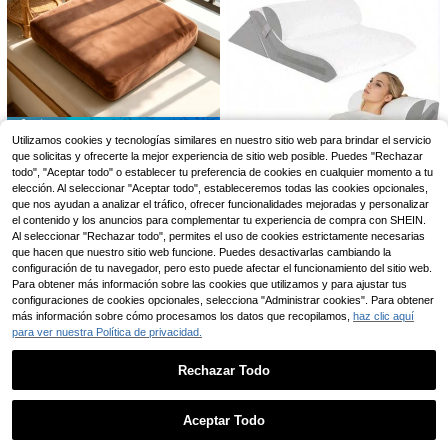
hículo, Almohada Lumbar de Espum
a de Memoria, Almohada de Soport
e para el Asiento
Funda de cojín de estilo nórdico par
a sofá, funda de sofá de cuero, cojí
15
,13€
n de asiento antideslizante, apto pa
ra todas las estaciones
Ahorro de 1,62€
4
Utilizamos cookies y tecnologías similares en nuestro sitio web para brindar el servicio
Cojín firme y antidesliza
que solicitas y ofrecerte la mejor experiencia de sitio web posible. Puedes "Rechazar
Almacén UE
1 pieza Manta de sofá estilo bohemi
nte de 40 * 40 cm y 5 cm de groso
o - Cómoda para todas las estacion
todo", "Aceptar todo" o establecer tu preferencia de cookies en cualquier momento a tu
8
16
,81€
-15%
10,43€
,37€
r, disponible en varios colores. Cojí
es, amigable con las mascotas, fun
elección. Al seleccionar "Aceptar todo", estableceremos todas las cookies opcionales,
n universal para sillas de comedor
da de sofá con flecos - Adecuada p
4-7 días hábiles
que nos ayudan a analizar el tráfico, ofrecer funcionalidades mejoradas y personalizar
Cojines de asiento y al
Almacén UE
y oficina.
ara la sala de estar, la cocina, etc., l
el contenido y los anuncios para complementar tu experiencia de compra con SHEIN.
mohadas de respaldo
58
avable a máquina, manta de sofá
,20€
Al seleccionar "Rechazar todo", permites el uso de cookies estrictamente necesarias
que hacen que nuestro sitio web funcione. Puedes desactivarlas cambiando la
configuración de tu navegador, pero esto puede afectar el funcionamiento del sitio web.
Para obtener más información sobre las cookies que utilizamos y para ajustar tus
configuraciones de cookies opcionales, selecciona "Administrar cookies". Para obtener
más información sobre cómo procesamos los datos que recopilamos,
haz clic aquí
para ver nuestra Política de privacidad.
Almohada de espuma viscoelástica
ergonómica para la rodilla para quie
7
Rechazar Todo
,52€
nes duermen de lado - Correa ajust
able, cojín de soporte para las piern
Mostrar artículos similares con stock en '
180 x 50 x 7 centímetros
'
Ver todo
as, alivia el dolor de cadera y articul
aciones, esencial para el sueño de
Aceptar Todo
mujeres embarazadas, funda extraí
Lo sentimos, este producto está agotado.
Almohada de siesta de escritorio de
ble y lavable, adecuada para el hog