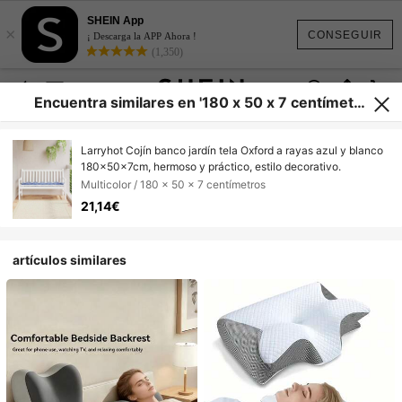
SHEIN App
×
CONSEGUIR
¡ Descarga la APP Ahora !
(1,350)
Encuentra similares en '180 x 50 x 7 centímetro
s'
Larryhot Cojín banco jardín tela Oxford a rayas azul y blanco
180x50x7cm, hermoso y práctico, estilo decorativo.
Multicolor / 180 x 50 x 7 centímetros
21,14€
artículos similares