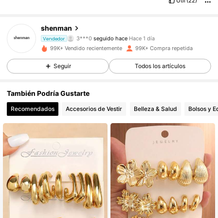
Útil
(22)
21K Seguidores
4,81
shenman
s***2
está navegando
Vendedor
21K Seguidores
4,81
99K+ Vendido recientemente
99K+ Compra repetida
Seguir
Todos los artículos
21K Seguidores
4,81
También Podría Gustarte
Recomendados
Accesorios de Vestir
Belleza & Salud
Bolsos y E
21K Seguidores
4,81
21K Seguidores
4,81
21K Seguidores
4,81
21K Seguidores
4,81