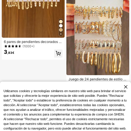
4
6 pares de pendientes decorados c
on perlas falsas, aptos para uso diar
(1000+)
io
3
,83€
Juego de 24 pendientes de estilo b
7
ohemio para adolescentes, con pen
,10€
dientes de perlas falsas y pendiente
Utilizamos cookies y tecnologías similares en nuestro sitio web para brindar el servicio
s en forma de C, adecuados para us
o diario, fiestas y regalos festivos
que solicitas y ofrecerte la mejor experiencia de sitio web posible. Puedes "Rechazar
todo", "Aceptar todo" o establecer tu preferencia de cookies en cualquier momento a tu
elección. Al seleccionar "Aceptar todo", estableceremos todas las cookies opcionales,
que nos ayudan a analizar el tráfico, ofrecer funcionalidades mejoradas y personalizar
el contenido y los anuncios para complementar tu experiencia de compra con SHEIN.
Al seleccionar "Rechazar todo", permites el uso de cookies estrictamente necesarias
que hacen que nuestro sitio web funcione. Puedes desactivarlas cambiando la
configuración de tu navegador, pero esto puede afectar el funcionamiento del sitio web.