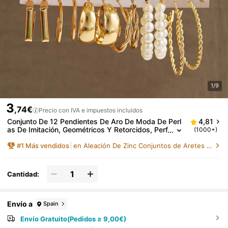
1/9
3
,74€
Precio con IVA e impuestos incluidos
Conjunto De 12 Pendientes De Aro De Moda De Perl
4,81
as De Imitación, Geométricos Y Retorcidos, Perf
(1000+)
ectos Para Fiestas, Citas, Regalos Y Uso Diario
#
1
Más vendidos
en Aleación De Zinc Conjuntos de Aretes para Mujer
Cantidad:
Envío a
Spain
Envío Gratuito(Pedidos ≥ 9,00€)