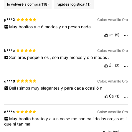
lo volveré a comprar
(18)
rapidez logística
(11)
p***2
Color: Amarillo Oro
Muy
bonitos
y
c
ó
modos
y
no
pesan
nada
Útil
(5)
b***e
Color: Amarillo Oro
Son
aros
peque
ñ
os
,
son
muy
monos
y
c
ó
modos
.
Útil
(2)
g***0
Color: Amarillo Oro
Bell
í
simos
muy
elegantes
y
para
cada
ocasi
ó
n
Útil
(1)
d***s
Color: Amarillo Oro
Muy
bonito
barato
y
a
ú
n
no
se
me
han
ca
í
do
las
orejas
as
í
que
ni
tan
mal