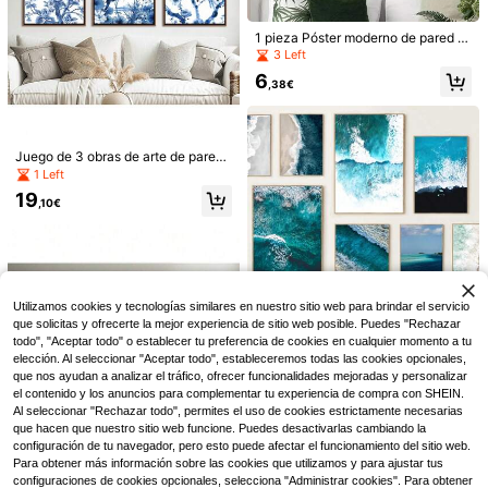
erno, arte de pared de galería, sin m
ara sala de estar, decoración de par
arco
ed para dormitorio, decoración para
1 pieza Póster moderno de pared c
el hogar Decoración de la habitació
on decoración de vida marina en a
3 Left
n Pintura de lienzo Arte de pared pa
zul profundo, concha, coral y pez p
ra hogar Decoración Obsequio de v
6
ara el hogar, la sala de estar, estétic
,38€
acaciones y cumpleaños, Decoraci
a nórdica boho, decoración de lien
ón de oficina Obra de arte ordenada
zo de pared con opción de marco
Opcional marco
Juego de 3 obras de arte de pared
de estilo chinoiserie azul, decoraci
1 Left
ón de pared botánica, pintura de lie
19
nzo floral minimalista vintage, impr
,10€
esión de lienzo grande de arte mod
erno de granja, pintura de lienzo co
Póster de arte de moda femenino, d
mo regalo para fiestas y cumpleaño
ecoración de pared con gramófono
2
1 pieza/Set Póster y Impresión de C
s, decoración de oficina, con marco
,73€
retro y estampado de leopardo, póst
óctel de Langosta Rosa Creativa M
opcional
2
er de música minimalista y abstract
,94€
oderna, Arte de Langosta Divertida
o, adecuado para la decoración de l
Utilizamos cookies y tecnologías similares en nuestro sitio web para brindar el servicio
Estética Pintura al Óleo en Lienzo I
a sala de estar, el dormitorio y la ofi
mpresión de Arte de Pared, Apartam
que solicitas y ofrecerte la mejor experiencia de sitio web posible. Puedes "Rechazar
cina, sin marco
ento, Dormitorio, Sala de Estar, Dec
todo", "Aceptar todo" o establecer tu preferencia de cookies en cualquier momento a tu
1 pieza Póster de pintura en lienzo
oración del Hogar Moderna, Regalo
elección. Al seleccionar "Aceptar todo", estableceremos todas las cookies opcionales,
con impresión de ola de océano az
Perfecto, Sin Marco
1 Left
que nos ayudan a analizar el tráfico, ofrecer funcionalidades mejoradas y personalizar
ul nórdica, arte de paisaje natural p
2
el contenido y los anuncios para complementar tu experiencia de compra con SHEIN.
ara decorar la pared de la sala de e
,38€
Al seleccionar "Rechazar todo", permites el uso de cookies estrictamente necesarias
star moderna del hogar, con marco
opcional
que hacen que nuestro sitio web funcione. Puedes desactivarlas cambiando la
configuración de tu navegador, pero esto puede afectar el funcionamiento del sitio web.
Para obtener más información sobre las cookies que utilizamos y para ajustar tus
configuraciones de cookies opcionales, selecciona "Administrar cookies". Para obtener