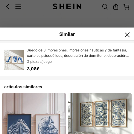
Similar
Juego de 3 impresiones, impresiones náuticas y de fantasía,
carteles psicodélicos, decoración de dormitorio, decoración
de pared con estilo preppy, carteles de pintura sobre lienzo y
3 piezas/juego
impresiones de arte de pared para decoración de sala de
3,08€
estar. Marco opcional.
artículos similares