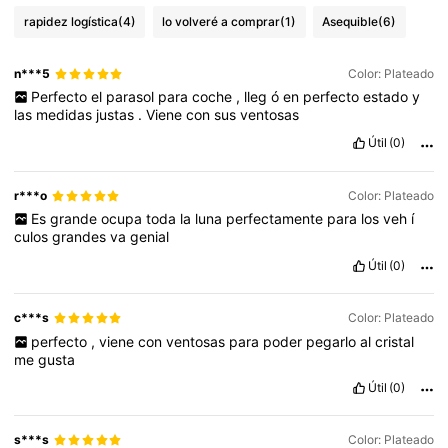
rapidez logística
(4)
lo volveré a comprar
(1)
Asequible
(6)
n***5
Color: Plateado
Perfecto
el
parasol
para
coche
,
lleg
ó
en
perfecto
estado
y
las
medidas
justas
.
Viene
con
sus
ventosas
Útil
(0)
r***o
Color: Plateado
Es
grande
ocupa
toda
la
luna
perfectamente
para
los
veh
í
culos
grandes
va
genial
Útil
(0)
c***s
Color: Plateado
perfecto
,
viene
con
ventosas
para
poder
pegarlo
al
cristal
me
gusta
Útil
(0)
s***s
Color: Plateado