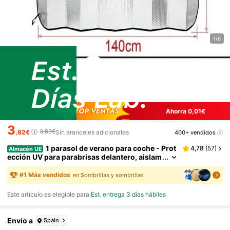
1/6
Ahorra 0,01€
3
3,83€
,82€
Sin aranceles adicionales
400+ vendidos
1 parasol de verano para coche - Prot
4,78
(
57
)
Almacén UE
ección UV para parabrisas delantero, aislam
iento térmico y bloqueo de luz, accesorios p
ara coche, artículos esenciales para el coche
#
1
Más vendidos
en Sombrillas y sombrillas
Este artículo es elegible para
Est. entrega 3 días hábiles
Envío a
Spain