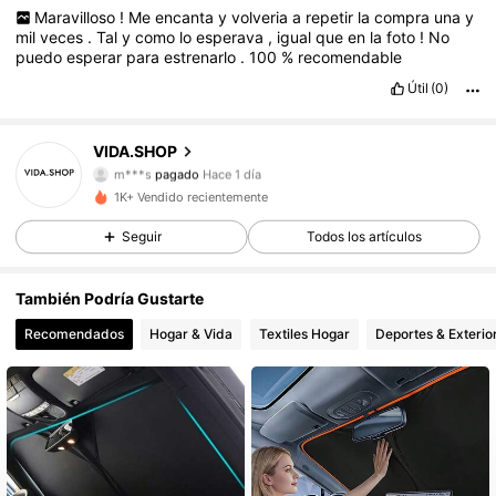
Maravilloso
!
Me
encanta
y
volveria
a
repetir
la
compra
una
y
mil
veces
.
Tal
y
como
lo
esperava
,
igual
que
en
la
foto
!
No
puedo
esperar
para
estrenarlo
.
100
%
recomendable
Útil
(0)
41 Seguidores
4,63
VIDA.SHOP
m***s
pagado
Hace 1 día
c***a
seguido hace
Hace 1 día
1K+ Vendido recientemente
41 Seguidores
4,63
Seguir
Todos los artículos
41 Seguidores
4,63
También Podría Gustarte
Recomendados
Hogar & Vida
Textiles Hogar
Deportes & Exterio
41 Seguidores
4,63
41 Seguidores
4,63