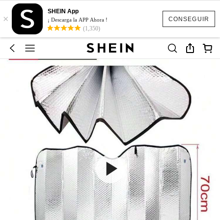
SHEIN App
×
CONSEGUIR
¡ Descarga la APP Ahora !
(1,350)