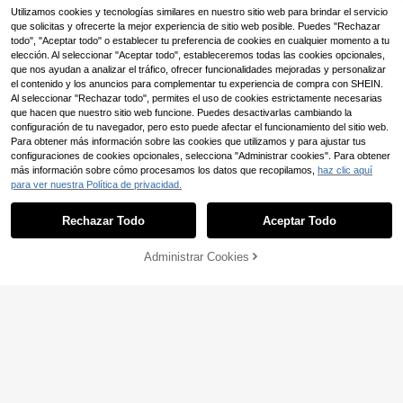
o inoxidable, disponible en formas d
Utilizamos cookies y tecnologías similares en nuestro sitio web para brindar el servicio
e triángulo, rectángulo y cuadrado,
protección UV al 98%, adecuado pa
que solicitas y ofrecerte la mejor experiencia de sitio web posible. Puedes "Rechazar
ra campamento al aire libre, patio, j
todo", "Aceptar todo" o establecer tu preferencia de cookies en cualquier momento a tu
ardín, piscina y talla grande
elección. Al seleccionar "Aceptar todo", estableceremos todas las cookies opcionales,
que nos ayudan a analizar el tráfico, ofrecer funcionalidades mejoradas y personalizar
1 pieza Vela de sombra t
Almacén UE
el contenido y los anuncios para complementar tu experiencia de compra con SHEIN.
riangular impermeable de color blan
12
Al seleccionar "Rechazar todo", permites el uso de cookies estrictamente necesarias
,78€
co roto con protección UV para pati
que hacen que nuestro sitio web funcione. Puedes desactivarlas cambiando la
o, terraza, jardín, patio trasero, equi
configuración de tu navegador, pero esto puede afectar el funcionamiento del sitio web.
po de camping
Para obtener más información sobre las cookies que utilizamos y para ajustar tus
configuraciones de cookies opcionales, selecciona "Administrar cookies". Para obtener
más información sobre cómo procesamos los datos que recopilamos,
haz clic aquí
para ver nuestra Política de privacidad.
Rechazar Todo
Aceptar Todo
Parasol plegable para parabrisas de
coche - Protección UV & Aislamient
38 Left
o térmico, adecuado para la ventan
Administrar Cookies
COMPRAR AHORA
7
AÑADIR A LA BOLSA
a delantera del coche
,08€
5
Parasol Universal para Parabrisas d
e Coche, Paraguas Parasol para Pa
4
,92€
rabrisas de Coche Mejorado, Instala
ción Fácil y Almacenamiento Plega
ble, Adecuado para Sedanes, SUVs
y Camionetas - Parasol de Protecci