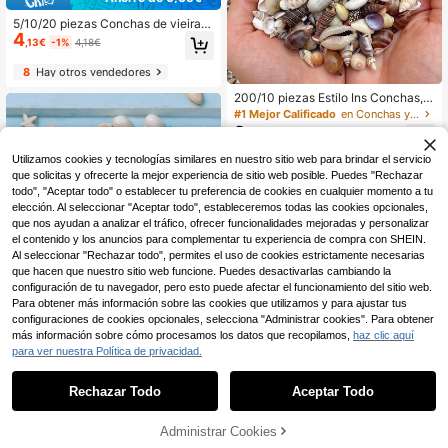
5/10/20 piezas Conchas de vieira n
4
aturales, Conchas marinas blancas
,13€
-1%
4,18€
de 3 pulgadas para decoración del
hogar, Decoración de conchas mari
8
Hay otros vendedores
nas para pintura DIY, hornear, play
a, boda
200/10 piezas Estilo Ins Conchas, E
strellas de Mar, Caracolas Paquete
#1 Mejor Calificado
en Conchas y estrellas de mar
Mezclado Aleatorio - Material de D
2
,55€
ecoración DIY Hecho a Mano, Deco
ración de Botellas de Conchas Mini
Utilizamos cookies y tecnologías similares en nuestro sitio web para brindar el servicio
Coloridas/Decoración de Acuario, D
que solicitas y ofrecerte la mejor experiencia de sitio web posible. Puedes "Rechazar
ecoración del Hogar Sala de Estar,
todo", "Aceptar todo" o establecer tu preferencia de cookies en cualquier momento a tu
Decoración de Jardín, Accesorios d
elección. Al seleccionar "Aceptar todo", estableceremos todas las cookies opcionales,
e Marco de Arte Arte de Pared, Ador
nos Decorativos, Adecuado para M
que nos ayudan a analizar el tráfico, ofrecer funcionalidades mejoradas y personalizar
anualidades DIY, Materiales de Arte
el contenido y los anuncios para complementar tu experiencia de compra con SHEIN.
sanía para Adultos, Decoraciones d
Al seleccionar "Rechazar todo", permites el uso de cookies estrictamente necesarias
e Tanque de Peces, Decoración de
que hacen que nuestro sitio web funcione. Puedes desactivarlas cambiando la
Fiesta de Playa, Decoraciones Navi
configuración de tu navegador, pero esto puede afectar el funcionamiento del sitio web.
deñas (Conchas Naturales Puras, V
Para obtener más información sobre las cookies que utilizamos y para ajustar tus
arios Estilos, Pueden Diferir de las I
configuraciones de cookies opcionales, selecciona "Administrar cookies". Para obtener
mágenes, Agujeros o Daños Leves
Son Normales, Por Favor Tenga en
más información sobre cómo procesamos los datos que recopilamos,
haz clic aquí
Cuenta Si Le Importa)
para ver nuestra Política de privacidad.
1
0
Rechazar Todo
Aceptar Todo
20 piezas/10 piezas/1 pieza Tortug
Concha de mar en espiral de color r
a turquesa, Estrella de mar, Concha,
ojo brillante natural: Durable, apta p
#4 Más vendidos
en Verano Acentos y accesorios de decoración del h
17 Left
Caracola Decoraciones para fiesta
ara decoración de acuario de agua
2
5
Administrar Cookies
,58€
,98€
de playa de verano, Serie de océan
dulce y salada, decoración única p