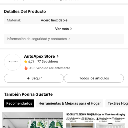
Detalles Del Producto
Material:
Acero Inoxidable
Ver más
Información de seguridad y contactos
77 Seguidores
4,78
AutoApex Store
77 Seguidores
4,78
h***6
seguido hace
Hace 1 día
77 Seguidores
4,78
496 Vendido recientemente
77 Seguidores
4,78
Seguir
Todos los artículos
77 Seguidores
4,78
También Podría Gustarte
77 Seguidores
4,78
Recomendados
Herramientas & Mejoras para el Hogar
Textiles Hog
77 Seguidores
4,78
77 Seguidores
4,78
77 Seguidores
4,78