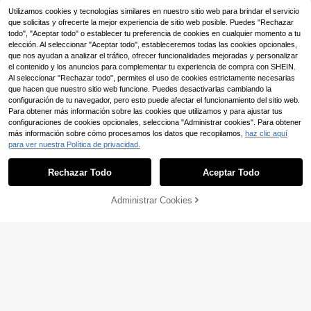
in), instalación sin perforación, ade
Utilizamos cookies y tecnologías similares en nuestro sitio web para brindar el servicio
cuada para baño, tienda de ropa, es
pacio privado, decoración de baño
que solicitas y ofrecerte la mejor experiencia de sitio web posible. Puedes "Rechazar
del hogar, decoración de otoño, acc
todo", "Aceptar todo" o establecer tu preferencia de cookies en cualquier momento a tu
esorios de baño, de vuelta a la escu
elección. Al seleccionar "Aceptar todo", estableceremos todas las cookies opcionales,
ela
que nos ayudan a analizar el tráfico, ofrecer funcionalidades mejoradas y personalizar
el contenido y los anuncios para complementar tu experiencia de compra con SHEIN.
Al seleccionar "Rechazar todo", permites el uso de cookies estrictamente necesarias
que hacen que nuestro sitio web funcione. Puedes desactivarlas cambiando la
Ahorro de 0,23€
configuración de tu navegador, pero esto puede afectar el funcionamiento del sitio web.
Para obtener más información sobre las cookies que utilizamos y para ajustar tus
1 pieza Barra de cortina ajustable p
configuraciones de cookies opcionales, selecciona "Administrar cookies". Para obtener
or tensión, diseño en espiral, ajusta
(500+)
más información sobre cómo procesamos los datos que recopilamos,
haz clic aquí
ble en ambos extremos, base de plá
7
,55€
-2%
7,78€
para ver nuestra Política de privacidad.
stico, material de acero inoxidable,
apta para cortina de ducha, cortina
de ventana, armario, tendedero de
Rechazar Todo
Aceptar Todo
balcón, etc. - Colores: plateado, ne
gro, blanco, gris Decoración del hog
ar, del baño, de otoño, accesorios d
Administrar Cookies
COMPRAR AHORA
AÑADIR A LA BOLSA
el baño, de vuelta al colegio
1 pieza Barra de cortina de ducha e
n forma de U, barra de tensión ajust
6 Left
able de acero inoxidable, riel de duc
20
,41€
ha en forma curva, resistente a la o
xidación y la corrosión, con capacid
ad de carga, separación de áreas s
ecas y húmedas, adecuado para ba
ño, bañera, ducha, hogar, hotel, alq
uiler, simple y versátil, fácil instalaci