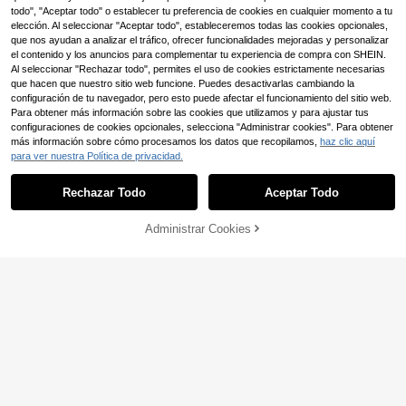
todo", "Aceptar todo" o establecer tu preferencia de cookies en cualquier momento a tu
elección. Al seleccionar "Aceptar todo", estableceremos todas las cookies opcionales,
que nos ayudan a analizar el tráfico, ofrecer funcionalidades mejoradas y personalizar
el contenido y los anuncios para complementar tu experiencia de compra con SHEIN.
Al seleccionar "Rechazar todo", permites el uso de cookies estrictamente necesarias
que hacen que nuestro sitio web funcione. Puedes desactivarlas cambiando la
configuración de tu navegador, pero esto puede afectar el funcionamiento del sitio web.
Para obtener más información sobre las cookies que utilizamos y para ajustar tus
configuraciones de cookies opcionales, selecciona "Administrar cookies". Para obtener
más información sobre cómo procesamos los datos que recopilamos,
haz clic aquí
para ver nuestra Política de privacidad.
5
Rechazar Todo
Aceptar Todo
Camiseta sin mangas para hombre,
top casual de entrenamiento para d
4
,49€
eportes al aire libre, con rayas blan
Administrar Cookies
COMPRAR AHORA
AÑADIR A LA BOLSA
cas en los hombros, capa base atlét
Ahorro de 0,32€
ica
Camiseta de algodón pu
Almacén UE
ro unisex, estilo retro de 1978 edició
7
,71€
-3%
8,03€
n limitada con patrón vintage creati
vo. Camiseta de manga corta y cuel
4-5 días hábiles
lo redondo casual para exteriores, d
e algodón suave, para uso diario ca
sual, ligera, transpirable y bonita, pe
rfecta para vacaciones, blusas para
mujer, camisetas para mujer