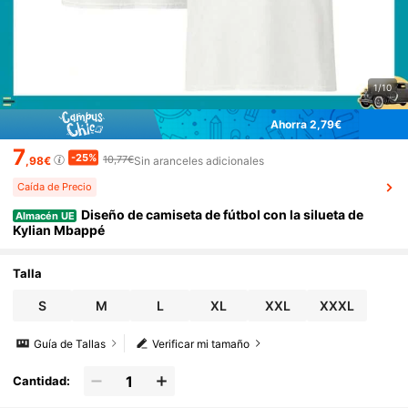
1/10
Ahorra 2,79€
7
-25%
10,77€
,98€
Sin aranceles adicionales
Caída de Precio
Diseño de camiseta de fútbol con la silueta de
Almacén UE
Kylian Mbappé
Talla
S
M
L
XL
XXL
XXXL
Guía de Tallas
Verificar mi tamaño
Cantidad: