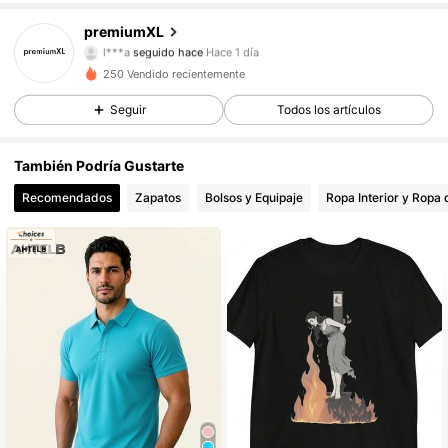
2 Seguidores
4,04
premiumXL
l***a
seguido hace
Hace 1 día
2 Seguidores
4,04
250 Vendido recientemente
2 Seguidores
4,04
Seguir
Todos los artículos
2 Seguidores
4,04
También Podría Gustarte
Recomendados
Zapatos
Bolsos y Equipaje
Ropa Interior y Ropa