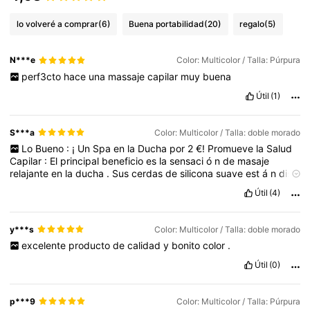
lo volveré a comprar
(6)
Buena portabilidad
(20)
regalo
(5)
N***e
Color: Multicolor / Talla: Púrpura
perf3cto
hace
una
massaje
capilar
muy
buena
Útil
(1)
S***a
Color: Multicolor / Talla: doble morado
Lo
Bueno
:
¡
Un
Spa
en
la
Ducha
por
2
€!
Promueve
la
Salud
Capilar
:
El
principal
beneficio
es
la
sensaci
ó
n
de
masaje
relajante
en
la
ducha
.
Sus
cerdas
de
silicona
suave
est
á
n
dise
ñ
adas
para
estimular
la
circulaci
ó
n
sangu
í
nea
en
el
cuero
Útil
(4)
cabelludo
,
lo
que
puede
ayudar
a
promover
el
crecimiento
del
cabello
y
mejorar
la
salud
general
del
fol
í
culo
.
Limpieza
Profunda
:
Ayuda
a
desprender
la
acumulaci
ó
n
de
producto
(
y***s
Color: Multicolor / Talla: doble morado
champ
ú
seco
,
acondicionador
o
grasa
)
que
los
dedos
a
veces
excelente
producto
de
calidad
y
bonito
color
.
no
logran
eliminar
.
Esto
asegura
una
limpieza
m
á
s
profunda
y
efectiva
del
cabello
.
Adi
ó
s
a
la
Caspa
:
El
uso
regular
ayuda
a
Útil
(0)
exfoliar
el
cuero
cabelludo
,
siendo
una
herramienta
sencilla
y
efectiva
para
reducir
la
descamaci
ó
n
asociada
a
la
caspa
.
Dise
ñ
o
Ergon
ó
mico
:
El
mango
(
o
agarre
superior
)
est
á
p***9
Color: Multicolor / Talla: Púrpura