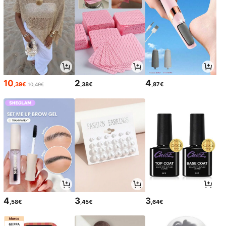
10
2
4
,39€
,38€
,87€
10,49€
4
3
3
,58€
,45€
,64€