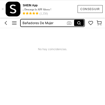
Vestido Verano Mujer
SHEIN App
×
Bikinis Mujer
CONSEGUIR
¡ Descarga la APP Ahora !
(1,350)
Bañadores De Mujer
Missguided
Vestido Mujer Verano
Vestido Verano Mujer
Bikinis Mujer
No hay coincidencias.