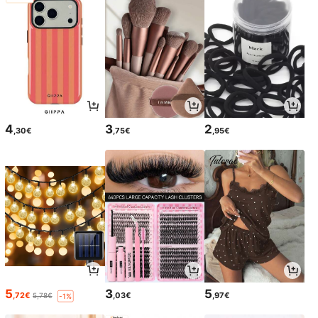
4
3
2
,30€
,75€
,95€
5
3
5
,72€
,03€
,97€
5,78€
-1%