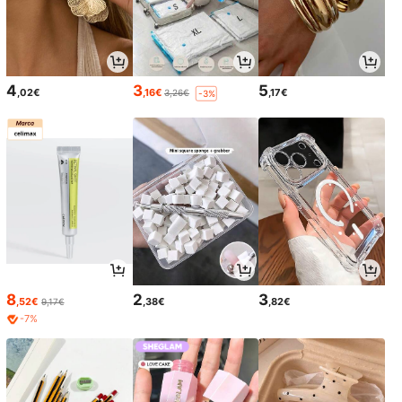
4
3
5
,02€
,16€
,17€
3,26€
-3%
8
2
3
,52€
,38€
,82€
9,17€
-7%