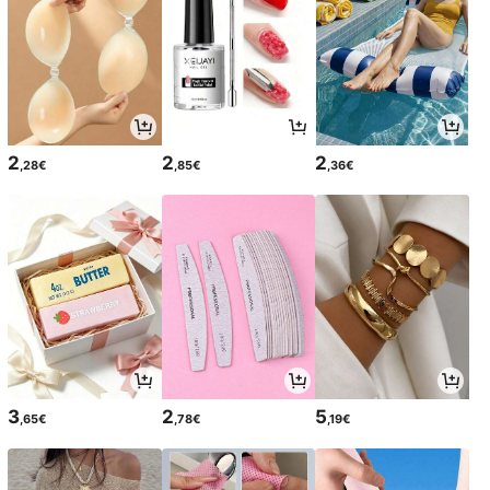
2
2
2
,28€
,85€
,36€
3
2
5
,65€
,78€
,19€