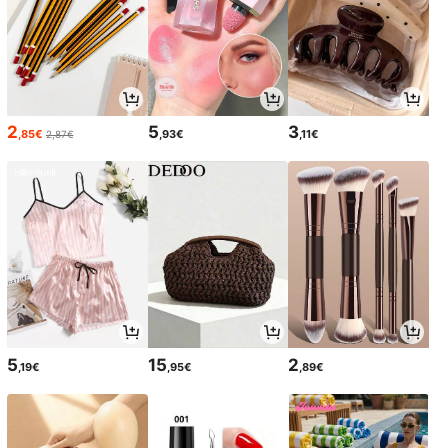
2
5
3
,85€
,93€
,11€
2,87€
5
15
2
,19€
,95€
,89€