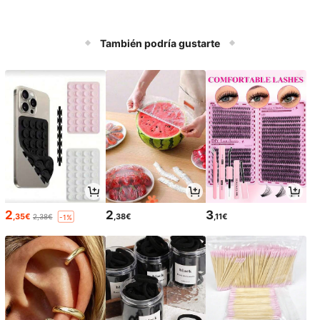
También podría gustarte
2
2
3
,35€
,38€
,11€
2,38€
-1%