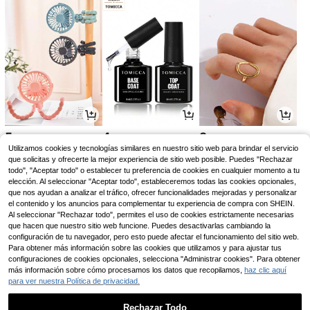
5
4
3
,58€
,28€
,44€
Utilizamos cookies y tecnologías similares en nuestro sitio web para brindar el servicio
que solicitas y ofrecerte la mejor experiencia de sitio web posible. Puedes "Rechazar
todo", "Aceptar todo" o establecer tu preferencia de cookies en cualquier momento a tu
elección. Al seleccionar "Aceptar todo", estableceremos todas las cookies opcionales,
que nos ayudan a analizar el tráfico, ofrecer funcionalidades mejoradas y personalizar
el contenido y los anuncios para complementar tu experiencia de compra con SHEIN.
Al seleccionar "Rechazar todo", permites el uso de cookies estrictamente necesarias
que hacen que nuestro sitio web funcione. Puedes desactivarlas cambiando la
configuración de tu navegador, pero esto puede afectar el funcionamiento del sitio web.
Para obtener más información sobre las cookies que utilizamos y para ajustar tus
configuraciones de cookies opcionales, selecciona "Administrar cookies". Para obtener
más información sobre cómo procesamos los datos que recopilamos,
haz clic aquí
para ver nuestra Política de privacidad.
3
3
2
,21€
,64€
,98€
Rechazar Todo