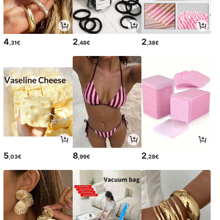
4
2
2
,31€
,48€
,38€
5
8
2
,03€
,99€
,28€