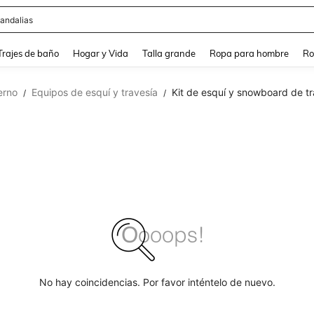
andalias
and down arrow keys to navigate search Búsqueda Reciente and Buscar y Encontr
Trajes de baño
Hogar y Vida
Talla grande
Ropa para hombre
Ro
erno
Equipos de esquí y travesía
Kit de esquí y snowboard de tr
/
/
No hay coincidencias. Por favor inténtelo de nuevo.