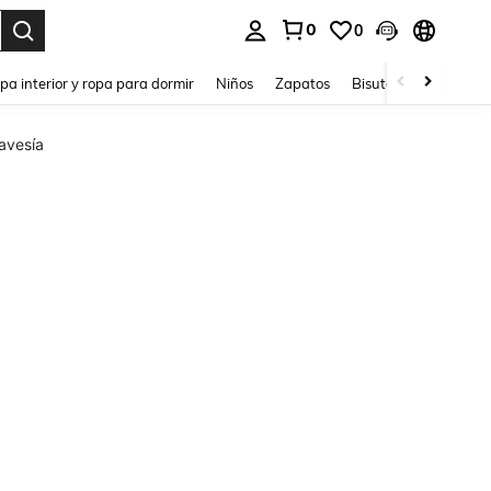
0
0
ar. Press Enter to select.
pa interior y ropa para dormir
Niños
Zapatos
Bisutería Y Accesorio
avesía