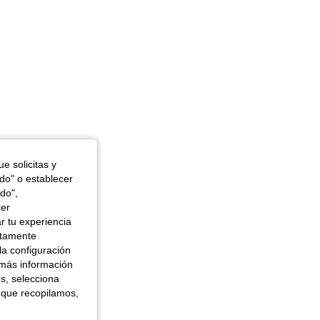
e solicitas y
odo" o establecer
do",
cer
r tu experiencia
ctamente
la configuración
 más información
es, selecciona
 que recopilamos,