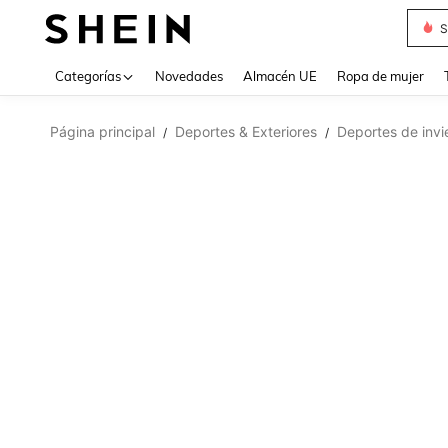
S
Use up 
Categorías
Novedades
Almacén UE
Ropa de mujer
Página principal
Deportes & Exteriores
Deportes de invi
/
/