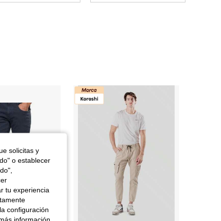
4,95
2.1K
211
4,95
2.1K
211
4,95
2.1K
211
4,95
2.1K
211
e solicitas y
odo" o establecer
do",
cer
r tu experiencia
ctamente
la configuración
 más información