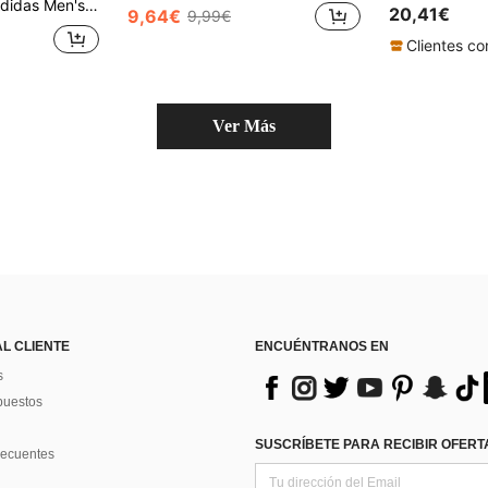
en's Outdoor Pants Easy To Match Soft Stretchy Gym Travel Sports Black HA4337
20,41€
9,64€
9,99€
Ver Más
AL CLIENTE
ENCUÉNTRANOS EN
s
puestos
SUSCRÍBETE PARA RECIBIR OFERTA
recuentes