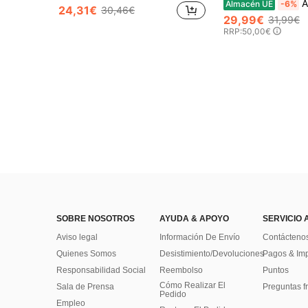
Adidas M
Almacén UE
-6%
24,31€
30,46€
29,99€
31,99€
RRP:
50,00€
SOBRE NOSOTROS
AYUDA & APOYO
SERVICIO 
Aviso legal
Información De Envío
Contácteno
Quienes Somos
Desistimiento/Devoluciones
Pagos & Im
Responsabilidad Social
Reembolso
Puntos
Cómo Realizar El
Sala de Prensa
Preguntas f
Pedido
Empleo