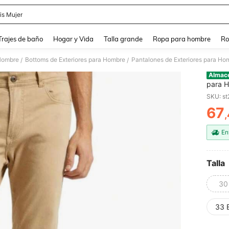
is Mujer
and down arrow keys to navigate search Búsqueda Reciente and Buscar y Encontr
Trajes de baño
Hogar y Vida
Talla grande
Ropa para hombre
Ro
 Hombre
Bottoms de Exteriores para Hombre
Pantalones de Exteriores para Ho
/
/
Almac
para H
durade
SKU: s
modern
67
cinco b
PR
contem
penins
En
Talla
30
33 