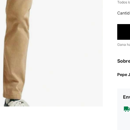
Todos l
Cantid
Gana h
Sobre
Pepe 
Env