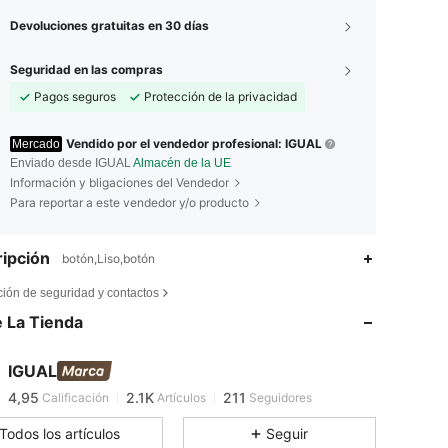
Devoluciones gratuitas en 30 días
Seguridad en las compras
Pagos seguros
Protección de la privacidad
Vendido por el vendedor profesional: IGUAL
Mercado
Enviado desde IGUAL
Almacén de la UE
Información y bligaciones del Vendedor
Para reportar a este vendedor y/o producto
ipción
botón,Liso,botón
4,95
2.1K
211
ción de seguridad y contactos
4,95
2.1K
211
 La Tienda
4,95
2.1K
211
4,95
2.1K
211
IGUAL
4,95
2.1K
211
Calificación
Artículos
Seguidores
4,95
2.1K
211
Todos los artículos
Seguir