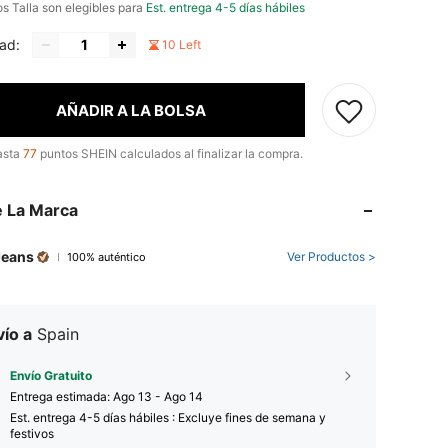
os Talla son elegibles para
Est. entrega 4-5 días hábiles
ad:
10 Left
AÑADIR A LA BOLSA
asta
77
puntos SHEIN calculados al finalizar la compra.
 La Marca
Jeans
Ver Productos >
100% auténtico
ío a
Spain
Envío Gratuito
Entrega estimada:
Ago 13 - Ago 14
Est. entrega 4-5 días hábiles : Excluye fines de semana y
festivos