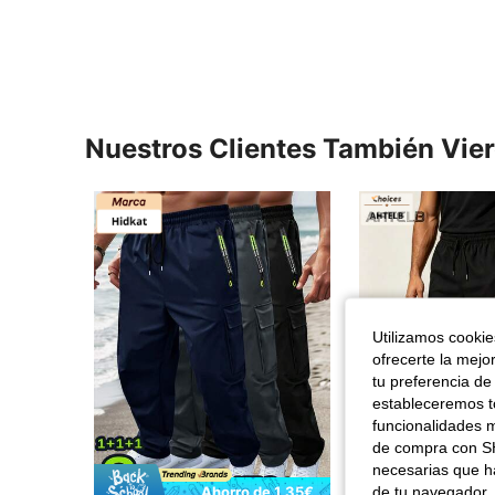
Nuestros Clientes También Vie
Utilizamos cookies
ofrecerte la mejo
tu preferencia de
estableceremos to
funcionalidades m
de compra con SH
necesarias que h
de tu navegador, 
Ahorro de 1,35€