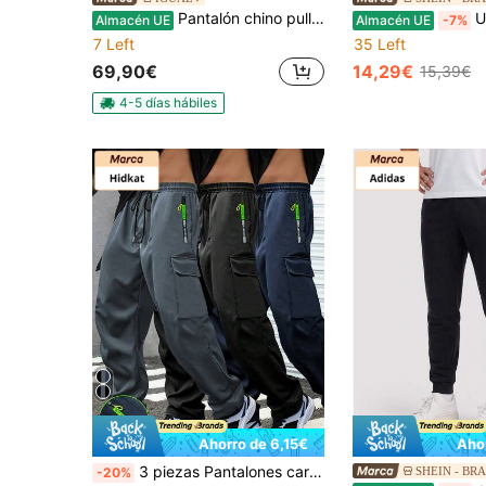
Pantalón chino pull on comfort Pepe Jeans para hombre en color beige. Elegancia casual y comodidad excepcional se unen en este pantalón con diseño pull on y cintura elástica para ajuste perfecto. Confeccionado con mezcla de algodón de alta calidad, su suavidad al tacto y durabilidad lo hacen ideal para cualquier ocasión informal. ✅Entrega 24/48h (España peninsular)
Umbro Men's
Almacén UE
Almacén UE
-7%
7 Left
35 Left
69,90€
14,29€
15,39€
4-5 días hábiles
Ahorro de 6,15€
Aho
3 piezas Pantalones cargo ligeros para hombres con cintura elástica con cordón, bolsillos con cremallera, transpirables, adecuados para uso al aire libre y casual, con detalles neón para deportes de primavera
SHEIN - BR
-20%