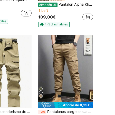
Pantalón Alpha Khaki 360 Dockers para hombre en color beige. Confeccionado en algodón 92% y elastano 8%, este pantalón ofrece comodidad y durabilidad gracias a su tecnología elástica en cuatro direcciones y bolsillos ocultos. Una prenda ideal para el día a día. ✅Entrega 24/48h (España peninsular).
Almacén UE
1 Left
109,00€
biles
4-5 días hábiles
Ahorro de 0,29€
Pantalones de senderismo de secado rápido para hombre, primavera/verano, ligeros, frescos y cómodos, diseño de cremallera de dos secciones en las rodillas para ser desmontables, 1 pieza, regalo del Día del Padre, regalo para hombres, Día del Padre. El tamaño es ligeramente pequeño. Se recomienda pedir una talla talla grande grande.
Pantalones cargo casuales para hombre para exteriores, pantalones 3/4 de un solo color con cordón y bolsillos múltiples, minimalistas y versátiles, con cintura elástica, adecuados como regalo para el esposo o novio en primavera y deportes
-2%