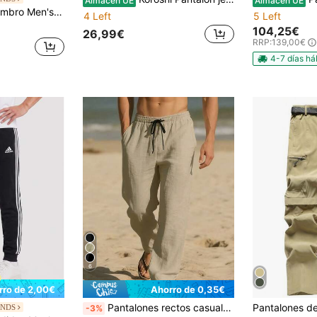
Almacén UE
Almacén UE
 Outdoor Pants Classic Fit Easy To Match Soft Training Daily Outdoor Grey 66541U-KIT
4 Left
5 Left
104,25€
26,99€
RRP:
139,00€
4-7 días há
6
rro de 2,00€
Ahorro de 0,35€
Pantalones rectos casuales, sueltos, transpirables y de secado rápido para hombres, para deportes al aire libre, verano
ANDS
-3%