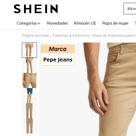
Bikin
Use up 
Categorías
Novedades
Almacén UE
Ropa de mujer
Página principal
Deportes & Exteriores
Ropa de Exteriores para
/
/