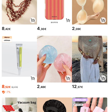
8
4
2
,42€
,30€
,28€
8
2
12
,52€
,48€
,37€
9,17€
-7%