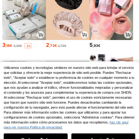
3
2
5
,16€
,73€
,93€
3,26€
2,75€
-3%
Utilizamos cookies y tecnologías similares en nuestro sitio web para brindar el servicio
que solicitas y ofrecerte la mejor experiencia de sitio web posible. Puedes "Rechazar
todo", "Aceptar todo" o establecer tu preferencia de cookies en cualquier momento a tu
elección. Al seleccionar "Aceptar todo", estableceremos todas las cookies opcionales,
que nos ayudan a analizar el tráfico, ofrecer funcionalidades mejoradas y personalizar
el contenido y los anuncios para complementar tu experiencia de compra con SHEIN.
Al seleccionar "Rechazar todo", permites el uso de cookies estrictamente necesarias
que hacen que nuestro sitio web funcione. Puedes desactivarlas cambiando la
configuración de tu navegador, pero esto puede afectar el funcionamiento del sitio web.
Para obtener más información sobre las cookies que utilizamos y para ajustar tus
11
2
2
configuraciones de cookies opcionales, selecciona "Administrar cookies". Para obtener
,52€
,26€
,28€
más información sobre cómo procesamos los datos que recopilamos,
haz clic aquí
para ver nuestra Política de privacidad.
1
0