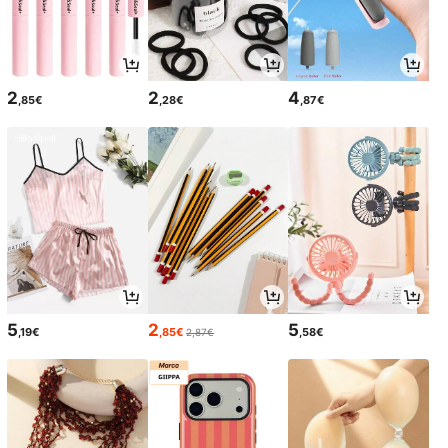
2
2
4
,85€
,28€
,87€
5
2
5
,19€
,85€
,58€
2,87€