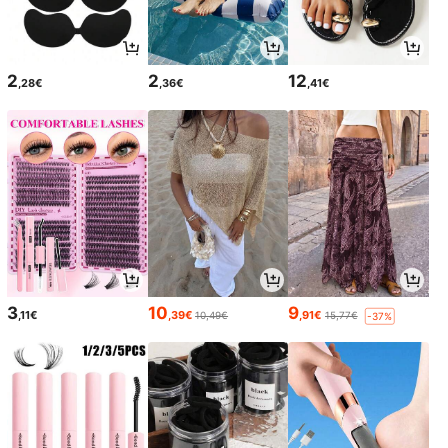
2
2
12
,28€
,36€
,41€
3
10
9
,11€
,39€
,91€
10,49€
15,77€
-37%