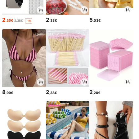
2
2
5
,35€
,38€
,03€
2,38€
-1%
8
2
2
,99€
,38€
,28€