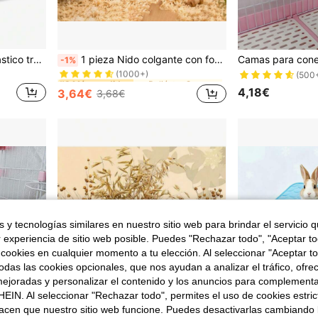
en Poliéster Camas y hamacas para animales pequeño
#9 Más vendidos
10/50 piezas Forros de plástico transparente desechables, adecuados para jaulas de mascotas pequeñas, incluyendo jaulas de conejos, jaulas de hámsters y cajas de arena
1 pieza Nido colgante con forma de estrella de color aleatorio, cama cálida de invierno adecuada para animales pequeños como hámsteres, osos de peluche, erizos
-1%
(1000+)
(500
en Poliéster Camas y hamacas para animales pequeño
en Poliéster Camas y hamacas para animales pequeño
#9 Más vendidos
#9 Más vendidos
(1000+)
(1000+)
4,18€
3,64€
3,68€
en Poliéster Camas y hamacas para animales pequeño
#9 Más vendidos
(1000+)
 y tecnologías similares en nuestro sitio web para brindar el servicio qu
r experiencia de sitio web posible. Puedes "Rechazar todo", "Aceptar t
 cookies en cualquier momento a tu elección. Al seleccionar "Aceptar to
das las cookies opcionales, que nos ayudan a analizar el tráfico, ofre
ejoradas y personalizar el contenido y los anuncios para complementa
EIN. Al seleccionar "Rechazar todo", permites el uso de cookies estri
acen que nuestro sitio web funcione. Puedes desactivarlas cambiando 