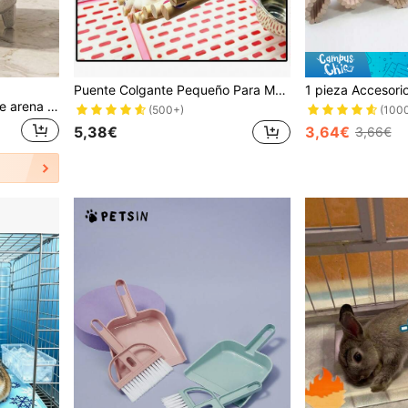
Puente Colgante Pequeño Para Mascotas Con Oscilación Para Hámster, Escalera Para Ardilla Voladora Y Nube, Escalera Para Trepar
PETSIN 1. Únete al baño de arena para hámsters, habitación de baño de arena para mascotas, inodoro para animales pequeños, ducha transparente de gran espacio, accesorio de contenedor de baño de arena para jaula de hámsters
(500+)
(100
5,38€
3,64€
3,66€