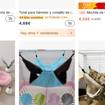
Virutas de madera para cama de hámster - Desodorizante, suave, cálido, virutas de madera natural, transpirable en verano; Rama de flor de hámster dorado - Desodorizante, cálido, suministros de jardinería adecuados para mascotas pequeñas
Túnel para hámster y conejillo de indias, túnel y tubería para mascotas pequeñas, túnel y estera de lana suave para animales pequeños, así como accesorios de escondite de esquina para jaula, adecuado para conejillos de indias, conejos, hurones, chinchillas, erizos, etc.
Mochila de viaje mini para hámster, diseño con cremallera, hecha de poliéster, adecuada para 
-2%
en Poliéster Camas y hamacas para animales pequeño
#4 Más vendidos
4,39€
4,48€
4,68€
Hay otros
1
vendedores