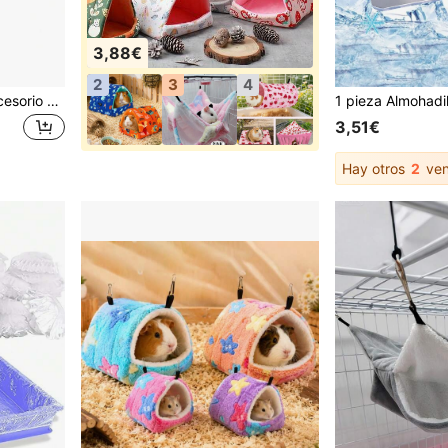
3,88€
2
3
4
1 pieza Casa de cueva accesorio para cobayas, conejos, erizos, hurones y otros animales pequeños, un lugar cómodo para esconderse
3,51€
Hay otros
2
ven