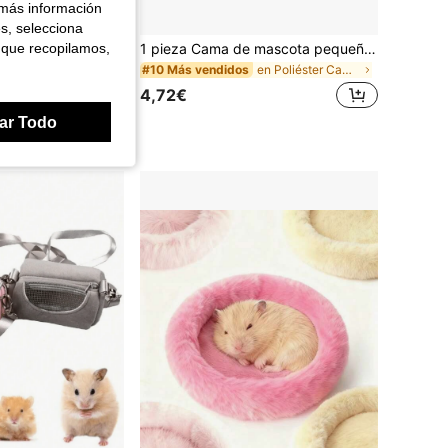
 más información
es, selecciona
ara mascotas para el verano, Antideslizante plegable y portátil, Apta para conejos, hurones, cobayas, hámsters, erizos y otros animales pequeños
1 pieza Cama de mascota pequeña estilo hamaca tejida para primavera/verano, con ganchos fijos, transpirable y cómoda, adecuada para hámsters, cobayas, hurones, ardillas y otras mascotas pequeñas, para todas las estaciones
 que recopilamos,
en Poliéster Camas y hamacas para animales pequeño
#10 Más vendidos
4,72€
ar Todo
dedores