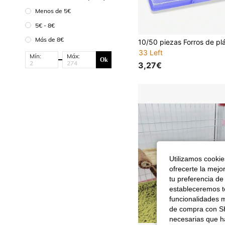
Menos de 5€
5€ - 8€
Más de 8€
33 Left
Mín:
Máx:
Ok
3,27€
Utilizamos cookies
ofrecerte la mejo
tu preferencia de
estableceremos to
funcionalidades m
de compra con SH
necesarias que h