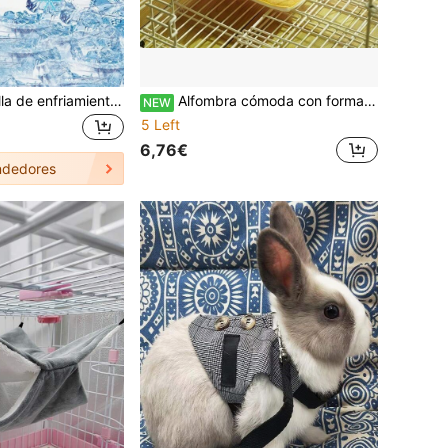
1 pieza Almohadilla de enfriamiento de aluminio para hámsteres, Estera de enfriamiento de verano para hámsteres y conejillos de indias, Accesorio de alivio del calor
Alfombra cómoda con forma de hoja de arce para mascotas, adecuada para gatos y animales pequeños - Alfombra de cama colgante suave para hámster, disponible en múltiples colores
NEW
5 Left
6,76€
dedores