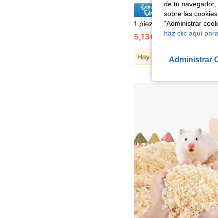
de tu navegador, 
Ahorro d
sobre las cookies
"Administrar coo
haz clic aquí para
5,13€
5,18€
Hay otros
1
vendedores
Administrar 