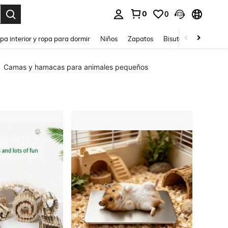
0
0
ar. Press Enter to select.
pa interior y ropa para dormir
Niños
Zapatos
Bisutería Y Accesorio
Camas y hamacas para animales pequeños