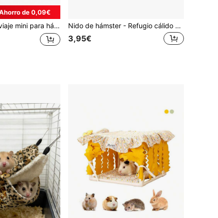
Ahorro de 0,09€
hámsteres y otras mascotas pequeñas, suministros para mascotas, accesorios para mascotas pequeñas, transportín portátil para mascotas
Nido de hámster - Refugio cálido y suave para hámster adecuado para todas las estaciones, refugio cómodo para mascotas pequeñas para uso durante todo el año, casa decorativa linda para hámster, cálida y adecuada para el descanso de mascotas pequeñas del hogar.
3,95€