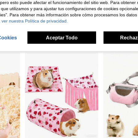
pero esto puede afectar el funcionamiento del sitio web. Para obtener
e 0,05€
Ahorro de 0,01€
 que utilizamos y para ajustar tus configuraciones de cookies opcional
1 pieza Cama de hamaca de felpa coral suave y cálida apta para hámsters, ardillas voladores, ardillas y otras mascotas pequeñas, opciones de colores múltiples para uso en primavera, otoño e invierno
1 pieza Escondite de cáscara de coco de 3,9 a 5,1 pulgadas para hámsters, reptiles y mascotas pequeñas, la textura de coco proporciona una fuente de alimento natural, hábitat, incluye cuerda para colgar, apto para hámsters, reptiles, anfibios y animales pequeños
1 pieza Esterilla de enfriamiento para cobayas, Almohadilla autoenfriadora de fibra, Esterilla lavable p
kies". Para obtener más información sobre cómo procesamos los datos
-4%
 ver nuestra Política de privacidad.
35 Left
4,63€
4,64€
4,48€
4,69€
Establecido hace 1 año
Cookies
Aceptar Todo
Rechaz
Hay otros
2
ven