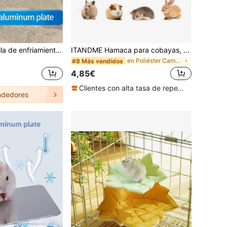
1 pieza Almohadilla de enfriamiento de aluminio de verano para mascotas, Alfombrilla de enfriamiento para hámster, conejo, gatito, enfriamiento efectivo, Estera de descanso de verano para conejos, Almohadilla para dormir para pequeños animales, Suministros de enfriamiento para hámster
ITANDME Hamaca para cobayas, hamaca para hurones para todas las estaciones con gran abertura, malla transpirable y ganchos resistentes, escondite para cobayas, ratas, hurones, conejos, ardillas voladoras
en Poliéster Camas y hamacas para animales pequeño
#8 Más vendidos
4,85€
Clientes con alta tasa de repetición
dedores