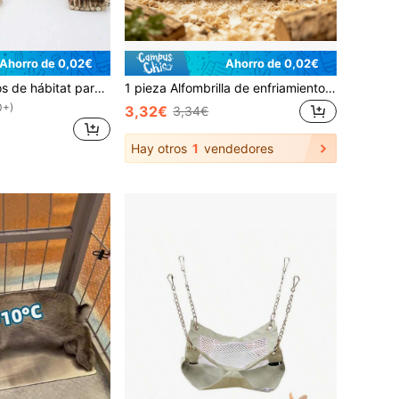
Ahorro de 0,02€
Ahorro de 0,02€
1 pieza Accesorios de hábitat para hámster con múltiples tamaños, juguete de oso dorado, valla divisoria de plataforma de dos niveles con tortuga, hámster, pollito y escalera para trepar
1 pieza Alfombrilla de enfriamiento de aluminio para pequeñas mascotas hámsteres, fácil de limpiar, almohadilla de disipación de calor, cama para jaula de hámster, accesorio esencial de verano para hámsteres
0+)
3,32€
3,34€
Hay otros
1
vendedores