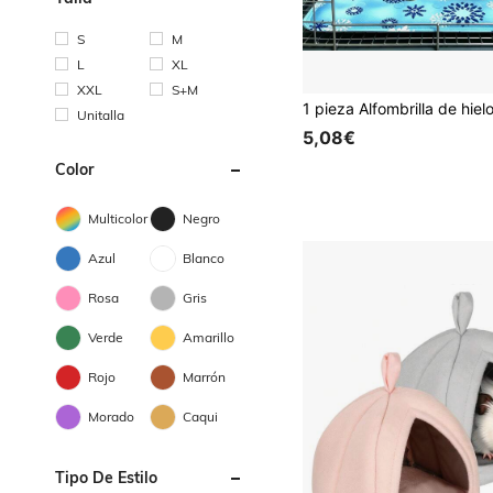
S
M
L
XL
XXL
S+M
Unitalla
5,08€
Color
Multicolor
Negro
Azul
Blanco
Rosa
Gris
Verde
Amarillo
Rojo
Marrón
Morado
Caqui
Tipo De Estilo