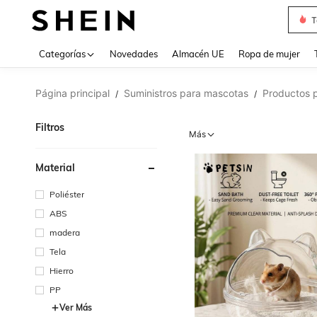
T
Use up 
Categorías
Novedades
Almacén UE
Ropa de mujer
Página principal
Suministros para mascotas
Productos 
/
/
Filtros
Más
Material
Poliéster
ABS
madera
Tela
Hierro
PP
Ver Más