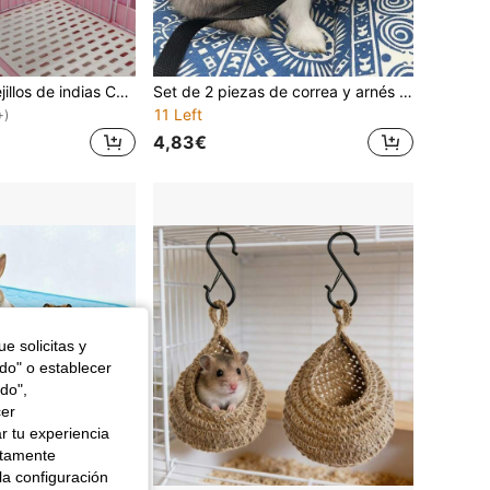
Camas para conejillos de indias Cama suspendida de 3 capas Hamaca acolchada para hámster Almohada para invierno cómoda Lavable Accesorio para chinchillas
Set de 2 piezas de correa y arnés para mascotas con patrón a cuadros, correa exterior de conejo
11 Left
+)
4,83€
e solicitas y
odo" o establecer
do",
cer
r tu experiencia
ctamente
la configuración