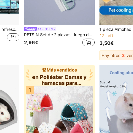
1 pieza Alfombrilla de hielo refrescante para mascotas en verano, específica para conejos & hámsters, alfombrilla de hielo refrescante resistente a mordeduras para mascotas pequeñas, adecuada para conejos, hámsters, gatitos, alfombrilla universal de disipación de calor, cojín de asiento de gel refrescante, alfombrilla fresca resistente a mordeduras
PETSIN
PETSIN Set de 2 piezas: Juego de recogedor y escobilla para limpieza de jaulas de hámster
17 Left
2,96€
3,50€
Hay otros
3
ven
Más vendidos
en Poliéster Camas y
hamacas para
animales pequeño
1