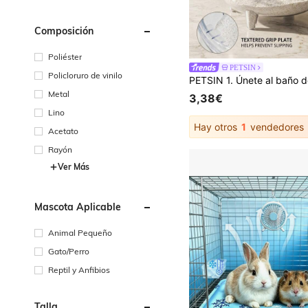
Composición
Poliéster
PETSIN
Policloruro de vinilo
Metal
3,38€
Lino
Hay otros
1
vendedores
Acetato
Rayón
Ver Más
Mascota Aplicable
Animal Pequeño
Gato/Perro
Reptil y Anfibios
Talla