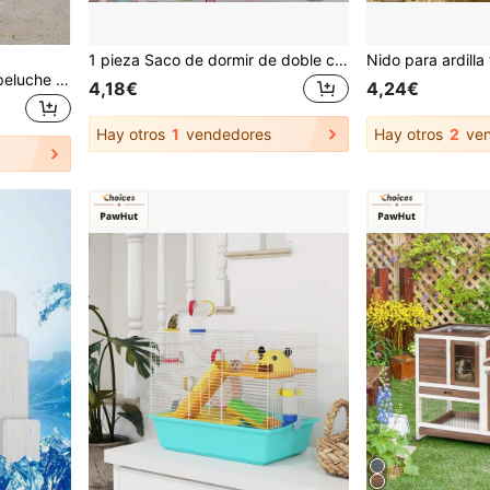
1 pieza Saco de dormir de doble capa de felpa suave de coral en unicolor, adecuado para hámsteres, planeadores, ardillas y otras mascotas trepadoras pequeñas para descansar y dormir, desmontable y lavable, con opciones de multicolor y tamaño, aplicable para otoño/invierno
PETSIN 1 pieza Cama de peluche súper suave para mascotas - Nido de dormir cálido y acogedor para hámsteres, con fondo antideslizante y almohadilla aislante, perfectamente adecuado para cobayas y otros animales pequeños, diseño circular esponjoso y colorido
4,18€
4,24€
Hay otros
1
vendedores
Hay otros
2
ven