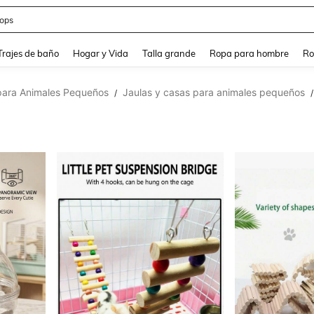
ops
and down arrow keys to navigate search Búsqueda Reciente and Buscar y Encontr
Trajes de baño
Hogar y Vida
Talla grande
Ropa para hombre
Ro
para Animales Pequeños
Jaulas y casas para animales pequeños
/
/