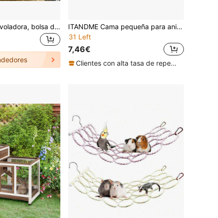
Nido para ardilla voladora, bolsa de dormir colgante para mascotas pequeñas, hamaca para hámster, nido para chinchilla, nido oculto para cobaya
ITANDME Cama pequeña para animales, escondite para conejillos de indias, escondite para conejos, cama transpirable para hámsteres, cama para erizos con estampado floral, almohadilla suave lavable a máquina, casa de verano para mascotas de interior
31 Left
7,46€
dedores
Clientes con alta tasa de repetición