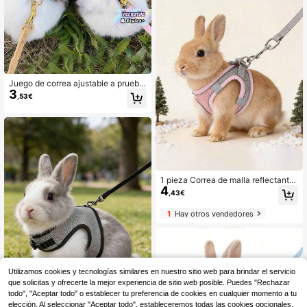
Juego de correa ajustable a prueba
3
de escape para conejo/gato/perro,
,53€
diseño lindo de abeja conejito, adec
uado para caminar, correr, senderis
mo, acampar, actividades al aire libr
e, sesión de fotos
1 pieza Correa de malla reflectante,
4
Correa para conejo, Accesorios par
,43€
a conejo, Arnés de pecho, Chaleco
transpirable para mascotas, Correa
1
Hay otros vendedores
ajustable, Suministros para mascot
as, Adecuado para mascotas peque
ñas y medianas, Suministros para c
onejos, Accesorios para hámster, C
orrea para hámster, Suministros par
a hámster
Utilizamos cookies y tecnologías similares en nuestro sitio web para brindar el servicio
que solicitas y ofrecerte la mejor experiencia de sitio web posible. Puedes "Rechazar
todo", "Aceptar todo" o establecer tu preferencia de cookies en cualquier momento a tu
elección. Al seleccionar "Aceptar todo", estableceremos todas las cookies opcionales,