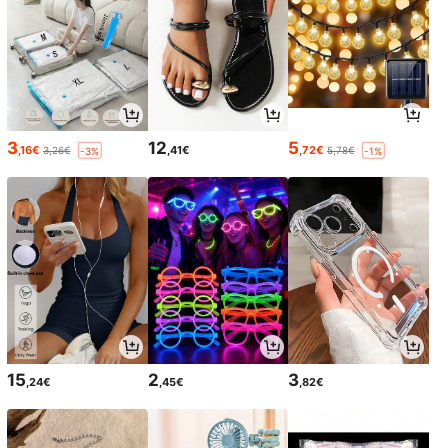
3
12
5
,16€
,41€
,72€
3,26€
5,78€
-3%
-1%
15
2
3
,24€
,45€
,82€