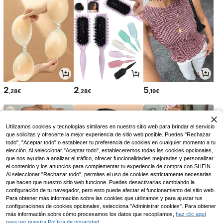
2
2
5
,28€
,28€
,19€
Utilizamos cookies y tecnologías similares en nuestro sitio web para brindar el servicio
que solicitas y ofrecerte la mejor experiencia de sitio web posible. Puedes "Rechazar
todo", "Aceptar todo" o establecer tu preferencia de cookies en cualquier momento a tu
elección. Al seleccionar "Aceptar todo", estableceremos todas las cookies opcionales,
que nos ayudan a analizar el tráfico, ofrecer funcionalidades mejoradas y personalizar
el contenido y los anuncios para complementar tu experiencia de compra con SHEIN.
Al seleccionar "Rechazar todo", permites el uso de cookies estrictamente necesarias
que hacen que nuestro sitio web funcione. Puedes desactivarlas cambiando la
configuración de tu navegador, pero esto puede afectar el funcionamiento del sitio web.
Para obtener más información sobre las cookies que utilizamos y para ajustar tus
9
2
5
,99€
,73€
,97€
configuraciones de cookies opcionales, selecciona "Administrar cookies". Para obtener
2,75€
más información sobre cómo procesamos los datos que recopilamos,
haz clic aquí
para ver nuestra Política de privacidad.