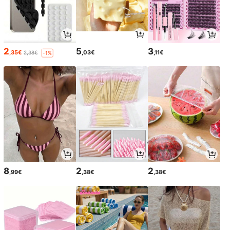
2
5
3
,35€
,03€
,11€
2,38€
-1%
8
2
2
,99€
,38€
,38€