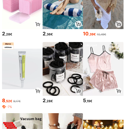
2
2
10
,28€
,36€
,39€
10,49€
8
2
5
,52€
,28€
,19€
9,17€
-7%