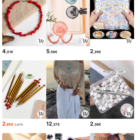
4
5
2
,01€
,58€
,26€
2
12
2
,85€
,37€
,38€
2,87€