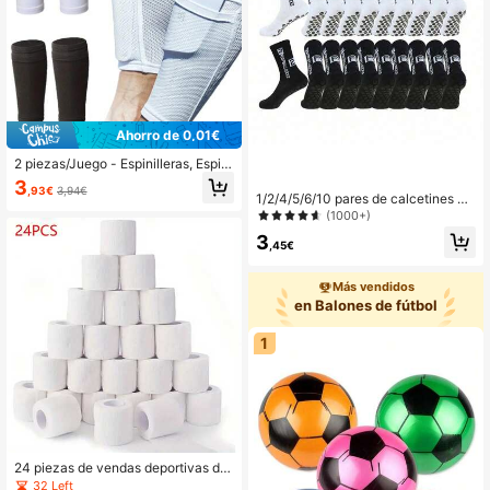
Ahorro de 0,01€
2 piezas/Juego - Espinilleras, Espini
lleras de fútbol, Mangas para espinil
3
,93€
3,94€
leras de fútbol con bolsillos para suj
1/2/4/5/6/10 pares de calcetines de
etar las espinilleras, apropiadas par
fútbol para hombre, con almohadilla
(1000+)
a principiantes, atletas, hombres y
s antideslizantes, calcetines deporti
3
mujeres
vos con agarre para fútbol y balonc
,45€
esto
Más vendidos
en Balones de fútbol
1
24 piezas de vendas deportivas de
fútbol, vendas elásticas adhesivas
32 Left