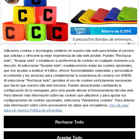
Ahorro de 0,05€
5 piezas/Set Bandas de entrenamie
nto de fútbol profesional con anillos
4
,88€
-1%
4,93€
de tensión para piernas, bandas de
Utilizamos cookies y tecnologías similares en nuestro sitio web para brindar el servicio
resistencia de alta elasticidad grues
10 piezas Brazalete de capitán de f
que solicitas y ofrecerte la mejor experiencia de sitio web posible. Puedes "Rechazar
a para entrenamiento de fuerza, dis
útbol aleatorio, material de nailon, a
27 Left
eño apilable, regalo ideal para atlet
todo", "Aceptar todo" o establecer tu preferencia de cookies en cualquier momento a tu
lta elasticidad sin ataduras, ubicaci
as y entusiastas del fitness, acceso
elección. Al seleccionar "Aceptar todo", estableceremos todas las cookies opcionales,
2
ón precisa de la posición de capitá
,95€
rios de entrenamiento, construcción
que nos ayudan a analizar el tráfico, ofrecer funcionalidades mejoradas y personalizar
n, adecuado para entrenamiento y
duradera
el contenido y los anuncios para complementar tu experiencia de compra con SHEIN.
partidos, mejor accesorio deportivo
Al seleccionar "Rechazar todo", permites el uso de cookies estrictamente necesarias
para fútbol y baloncesto
que hacen que nuestro sitio web funcione. Puedes desactivarlas cambiando la
configuración de tu navegador, pero esto puede afectar el funcionamiento del sitio web.
Para obtener más información sobre las cookies que utilizamos y para ajustar tus
configuraciones de cookies opcionales, selecciona "Administrar cookies". Para obtener
más información sobre cómo procesamos los datos que recopilamos,
haz clic aquí
para ver nuestra Política de privacidad.
Rechazar Todo
Calentadores de pierna de silicona
antideslizantes para fútbol - Manga
1
4
,41€
s de pierna antideslizantes, calenta
0
Aceptar Todo
dores de pierna antideslizantes, alt