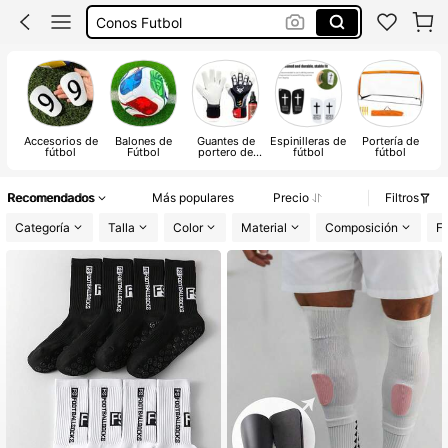
Porterias De Futbol
Espinilleras Mini
Espinilleras Futbol
Accesorios de
Balones de
Guantes de
Espinilleras de
Portería de
En
fútbol
Fútbol
portero de
fútbol
fútbol
de
fútbol
Recomendados
Más populares
Precio
Filtros
Categoría
Talla
Color
Material
Composición
Fu