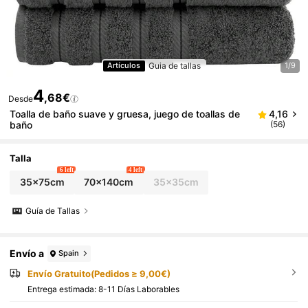
Guia de tallas
Artículos
1/9
4
,68€
Desde
Toalla de baño suave y gruesa, juego de toallas de
4,16
baño
(56)
Talla
6 left
4 left
35x75cm
70x140cm
35x35cm
Guía de Tallas
Envío a
Spain
Envío Gratuito(Pedidos ≥ 9,00€)
Entrega estimada:
8-11 Días Laborables