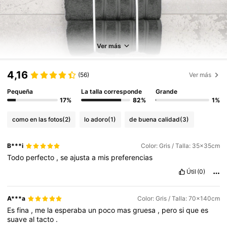
Ver más
4,16
(56)
Ver más
Pequeña
La talla corresponde
Grande
17%
82%
1%
como en las fotos
(2)
lo adoro
(1)
de buena calidad
(3)
B***i
Color: Gris / Talla: 35x35cm
Todo
perfecto
,
se
ajusta
a
mis
preferencias
Útil
(0)
A***a
Color: Gris / Talla: 70x140cm
Es
fina
,
me
la
esperaba
un
poco
mas
gruesa
,
pero
si
que
es
suave
al
tacto
.