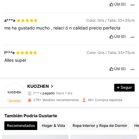
Útil
(0)
a***a
Color: Gris / Talla: 35x35cm
me
ha
gustado
mucho
,
relaci
ó
n
calidad
precio
perfecta
Útil
(0)
f***e
Color: Gris / Talla: 35x75cm
Alles
super
Útil
(0)
791 Seguidores
4,89
KUOZHEN
Seguir
l***a
pagado
Hace 1 día
m***a
seguido hace
Hace 1 día
27K+ Vendido recientemente
4K+ Compra repetida
Vendedor
791 Seguidores
4,89
También Podría Gustarte
791 Seguidores
4,89
Recomendados
Hogar & Vida
Ropa Interior y Ropa de Dormir
He