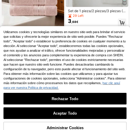
12
Set de 1 pieza/2 piezas/3 piezas (T
amaño aprox.: Toalla facial 13*13 p
29 Left
ulgadas + Toalla de mano 13*29 pul
3
,68€
gadas + Toalla de baño 28*55 pulg
adas) Toalla facial de algodón puro
ligera y transpirable de verano con
Juego de 8 toallas de luj
Almacén UE
Utilizamos cookies y tecnologías similares en nuestro sitio web para brindar el servicio
diseño de cinta de rombos, absorbe
o: 4 de mano + 2 faciales + 2 de ba
#1 Más vendidos
en Algodón Toallas de baño
que solicitas y ofrecerte la mejor experiencia de sitio web posible. Puedes "Rechazar
nte, toalla de baño de algodón pein
ño, suaves y amigables con la piel,
20
todo", "Aceptar todo" o establecer tu preferencia de cookies en cualquier momento a tu
,82€
ado suave y amigable con la piel pa
súper absorbentes y de secado rápi
elección. Al seleccionar "Aceptar todo", estableceremos todas las cookies opcionales,
ra lavar la cara, bañarse y secar el
do, toallas lisas para uso en todas la
que nos ayudan a analizar el tráfico, ofrecer funcionalidades mejoradas y personalizar
Body
s estaciones en baño, spa, piscina,
el contenido y los anuncios para complementar tu experiencia de compra con SHEIN.
playa, viaje, hotel, invitados, excele
nte regalo de Halloween y Acción d
Al seleccionar "Rechazar todo", permites el uso de cookies estrictamente necesarias
e Gracias & decoración del hogar d
que hacen que nuestro sitio web funcione. Puedes desactivarlas cambiando la
e otoño
configuración de tu navegador, pero esto puede afectar el funcionamiento del sitio web.
Para obtener más información sobre las cookies que utilizamos y para ajustar tus
configuraciones de cookies opcionales, selecciona "Administrar cookies". Para obtener
más información sobre cómo procesamos los datos que recopilamos,
haz clic aquí
para ver nuestra Política de privacidad.
1 pieza Toalla de baño d
Almacén UE
Rechazar Todo
e felpa de coral extra grande, toalla
#1 Más vendidos
en Multicolor Toallas de baño
de playa de felpa de coral lujosa y d
10
,88€
e gran tamaño, de mezcla de poliés
Aceptar Todo
ter de alta absorción, diseño a raya
s, multiusos, adecuada para el hoga
r, el baño, la playa y la siesta, estilo
moderno, ideal para adultos, súper s
Administrar Cookies
AÑADIR A LA BOLSA