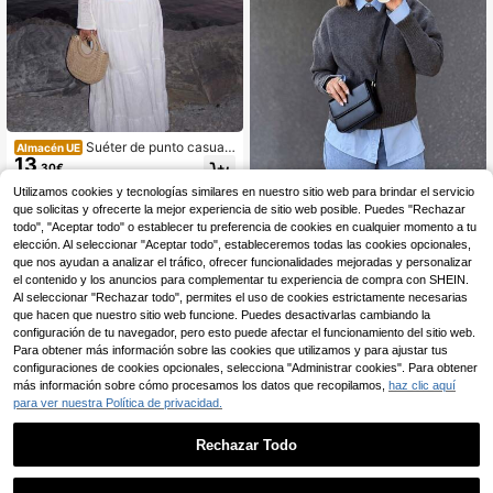
Suéter de punto casual
Almacén UE
13
y sexy para mujer de largo medio co
,30€
n tela de malla transparente, manga
Sookaug X
Utilizamos cookies y tecnologías similares en nuestro sitio web para brindar el servicio
s acampanadas, estilo bohemio, par
a playa, vacaciones y otoño
que solicitas y ofrecerte la mejor experiencia de sitio web posible. Puedes "Rechazar
Suéter de punto de estilo universita
13
rio Sookaug para principios de otoñ
todo", "Aceptar todo" o establecer tu preferencia de cookies en cualquier momento a tu
,09€
o, holgado y relajado, elegante de a
elección. Al seleccionar "Aceptar todo", estableceremos todas las cookies opcionales,
lta gama y estilizado, suéter de pun
que nos ayudan a analizar el tráfico, ofrecer funcionalidades mejoradas y personalizar
to de cable para mujer
el contenido y los anuncios para complementar tu experiencia de compra con SHEIN.
Al seleccionar "Rechazar todo", permites el uso de cookies estrictamente necesarias
que hacen que nuestro sitio web funcione. Puedes desactivarlas cambiando la
configuración de tu navegador, pero esto puede afectar el funcionamiento del sitio web.
Para obtener más información sobre las cookies que utilizamos y para ajustar tus
configuraciones de cookies opcionales, selecciona "Administrar cookies". Para obtener
más información sobre cómo procesamos los datos que recopilamos,
haz clic aquí
para ver nuestra Política de privacidad.
Rechazar Todo