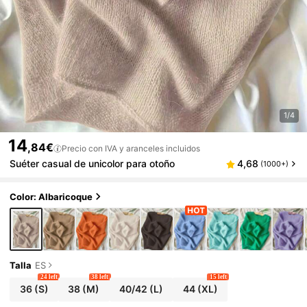
1/4
14
,84€
Precio con IVA y aranceles incluidos
Suéter casual de unicolor para otoño
4,68
(1000+)
Color: Albaricoque
Talla
ES
24 left
38 left
15 left
36
(S)
38
(M)
40/42
(L)
44
(XL)