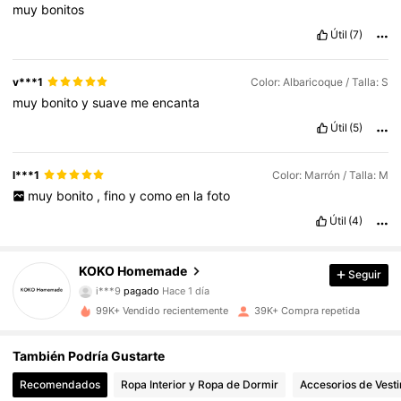
muy
bonitos
Útil
(7)
v***1
Color: Albaricoque / Talla: S
muy
bonito
y
suave
me
encanta
Útil
(5)
l***1
Color: Marrón / Talla: M
muy
bonito
,
fino
y
como
en
la
foto
Útil
(4)
KOKO Homemade
Seguir
9.5K Seguidores
4,79
i***9
pagado
Hace 1 día
99K+ Vendido recientemente
39K+ Compra repetida
9.5K Seguidores
4,79
También Podría Gustarte
Recomendados
Ropa Interior y Ropa de Dormir
Accesorios de Vesti
9.5K Seguidores
4,79