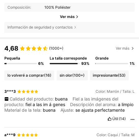
Composición:
100% Poliéster
Ver más
Información de seguridad y contactos
4,68
(1000+)
Ver más
Pequeña
La talla corresponde
Grande
6%
93%
1%
lo volveré a comprar
(16)
sin olor
(100+)
impresionante
(53)
3***3
Color: Marrón / Talla: L
Calidad del producto:
buena
Fiel a las imágenes del
producto:
fiel
a
las
im
á
genes
Descripción del aroma:
a
limpio
Material de la tela:
buena
Ajuste:
se
ajusta
perfectamente
Útil
(14)
a***9
Color: Caqui / Talla: M