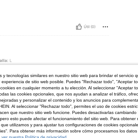
Útil (0)
alla:
L
habillée et class
 y tecnologías similares en nuestro sitio web para brindar el servicio qu
r experiencia de sitio web posible. Puedes "Rechazar todo", "Aceptar t
 cookies en cualquier momento a tu elección. Al seleccionar "Aceptar to
das las cookies opcionales, que nos ayudan a analizar el tráfico, ofre
Útil (0)
ejoradas y personalizar el contenido y los anuncios para complementa
EIN. Al seleccionar "Rechazar todo", permites el uso de cookies estri
acen que nuestro sitio web funcione. Puedes desactivarlas cambiando 
señas
pero esto puede afectar el funcionamiento del sitio web. Para obtener
 que utilizamos y para ajustar tus configuraciones de cookies opcional
kies". Para obtener más información sobre cómo procesamos los datos
 ver nuestra Política de privacidad.