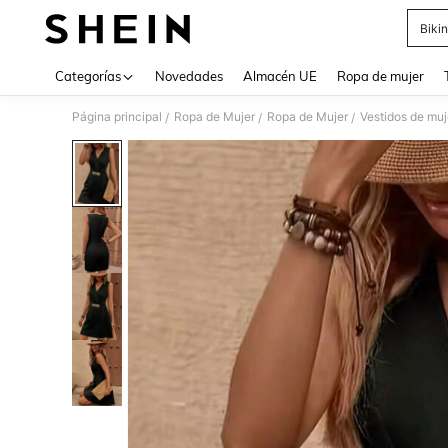
Bikin
Use up 
Categorías
Novedades
Almacén UE
Ropa de mujer
Página principal
Ropa de Mujer
Ropa de Mujer
Vestidos de muj
/
/
/