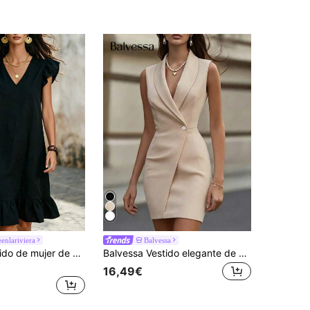
enlariviera
Balvessa
Hotletica Vestido de mujer de algodón negro rastreable con cuello en V y manga corta con volantes
Balvessa Vestido elegante de mujer sin mangas con cuello de chal de unicolor
16,49€