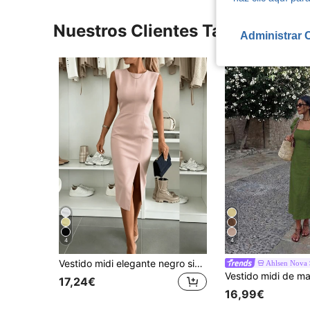
Nuestros Clientes También Vie
Administrar 
4
4
Vestido midi elegante negro sin mangas con abertura para mujer - Vestido formal de negocios, fiesta, boda, invitada, primavera/verano
Ahlsen Nova
17,24€
16,99€