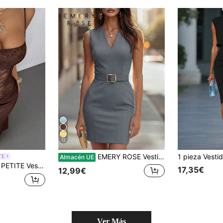
12
EMERY ROSE Vestido mini ajustado con cuello en V sin mangas y hebilla metálica en la cintura para mujeres
TE
Almacén UE
xy para fiestas, citas y festivales, adecuado para otoño e invierno, se puede usar como capa interior, para mujeres de talla pequeña
17,35€
12,99€
Ver Más