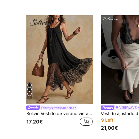
4
#encajeytransparencias
VIBEWAVE
Solivie Vestido de verano vintage bohemio con estampado de leopardo y patchwork para mujer, atuendo elegante para vacaciones & festival de música
9 Left
17,20€
21,00€