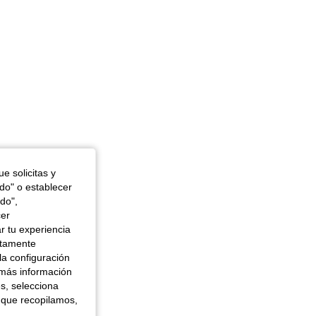
e solicitas y
odo" o establecer
do",
cer
r tu experiencia
ctamente
la configuración
 más información
es, selecciona
 que recopilamos,