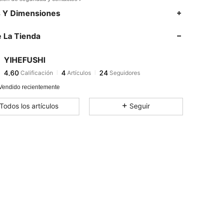
4,60
4
24
s Y Dimensiones
4,60
4
24
 La Tienda
4,60
4
24
4,60
4
24
YIHEFUSHI
4,60
4
24
Calificación
Artículos
Seguidores
4***9
seguido hace
Hace 1 día
4,60
4
24
Vendido recientemente
4,60
4
24
Todos los artículos
Seguir