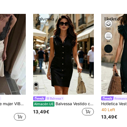
Balvessa
#romance
Vestido ajustado de mujer VIBEWAVE con tirantes finos, encaje y parches, elegante vestido de verano
Balvessa Vestido corto sin mangas con botones delanteros de unicolor elegante para mujer en verano
Almacén UE
40 Left
13,49€
13,49€