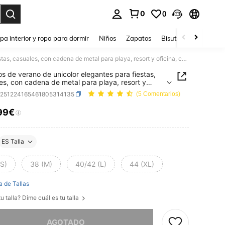
0
0
ar. Press Enter to select.
pa interior y ropa para dormir
Niños
Zapatos
Bisutería Y Accesorio
Vestidos de verano de unicolor elegantes para fiestas, casuales, con cadena de metal para playa, resort y oficina, color negro
os de verano de unicolor elegantes para fiestas,
es, con cadena de metal para playa, resort y
, color negro
z251224165461805314135
(5 Comentarios)
99€
ICE AND AVAILABILITY
ES Talla
(S)
38 (M)
40/42 (L)
44 (XL)
a de Tallas
u talla? Dime cuál es tu talla
imos, este producto está agotado.
AGOTADO