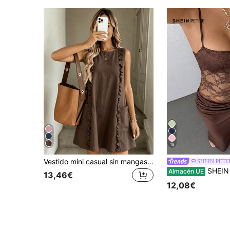
18
Vestido mini casual sin mangas con volantes para mujer 2026, cuello redondo, corte holgado en A con bolsillos laterales, elegante marrón para uso diario en verano
SHEIN PETI
SHEIN PETITE Vestido de encaje transparente con tirantes para mujer, ropa se
Almacén UE
13,46€
12,08€