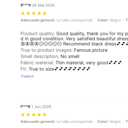
S***h
28 Mar,2026
Adecuado general: La talla corresponde, Color: Negro, Talla: L
Adecuado general:
La talla corresponde
Color:
Negro
T
Product quality
:
Good quality, thank you for my p
d in good condition. Very satisfied beautiful dre
🦋🦋🦋🦋🙂🙂🙂🙂🙂 Recommend black dress💕💕
True to product images
:
Famous picture
Smell description
:
No smell
Fabric material
:
Thin material, very good💕💕💕
Fit
:
True to size💕💕💕💕💕💕💕💕
Traducir
f***6
1 Jun,2026
Adecuado general: La talla corresponde, Color: Negro, Talla: M
Adecuado general:
La talla corresponde
Color:
Negro
T