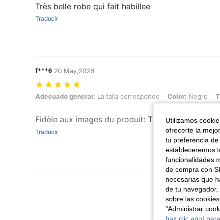
Très belle robe qui fait habillee
Traducir
f***6
20 May,2026
Adecuado general: La talla corresponde, Color: Negro, Talla: L
Adecuado general:
La talla corresponde
Color:
Negro
T
Fidèle aux images du produit
:
Très jolie robe fait 
Utilizamos cookies
ofrecerte la mejo
Traducir
tu preferencia de
estableceremos to
funcionalidades m
de compra con SH
necesarias que h
Ver Más Re
de tu navegador, 
sobre las cookies
"Administrar coo
haz clic aquí para