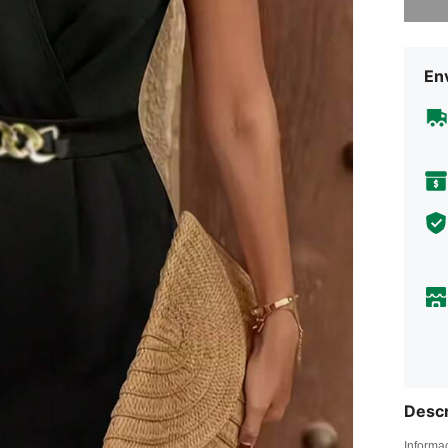
Env
Descr
Informa