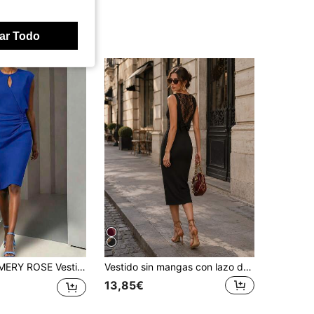
ar Todo
ido de mujer de moda sin mangas, con cintura fruncida y calado, romántico, elegante, casual, para uso diario, citas, fiestas y primavera-verano
Vestido sin mangas con lazo de encaje para mujeres, vestido elegante ajustado con parches de encaje sin espalda y adelgazante, fiesta de verano negro
13,85€