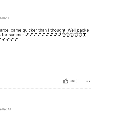
alla:
L
arcel came quicker than I thought. Well packe
ss for summer.💕💕💕💕💕💕💕💕💕👌👌👌👌👌🦋
💕💕💕💕
Útil (0)
alla:
M