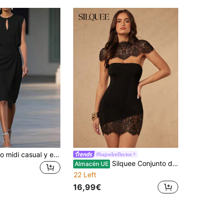
1 pieza Vestido midi casual y elegante sin mangas para mujer, unicolor de primavera/verano, diseño de abertura, silueta ceñida a la cintura, adecuado para la oficina o fiestas, color negro
#bajoelreflector
Silquee Conjunto de 2 piezas: Poncho capa de encaje irregular y vestido mini, Vestido elegante y sexy de parches de encaje sin mangas, Adecuado para citas, salidas, discotecas, eventos formales, uso diario, vestidos de dama de honor, vacaciones, temporada de bodas, fiestas de cóctel, celebraciones del Día de San Valentín, atuendo de invitado de boda. Estilo elegante de vacaciones, ropa casual de mujer, atuendo de cumpleaños de mujer, baile de graduación, vestido de noche
Almacén UE
22 Left
16,99€