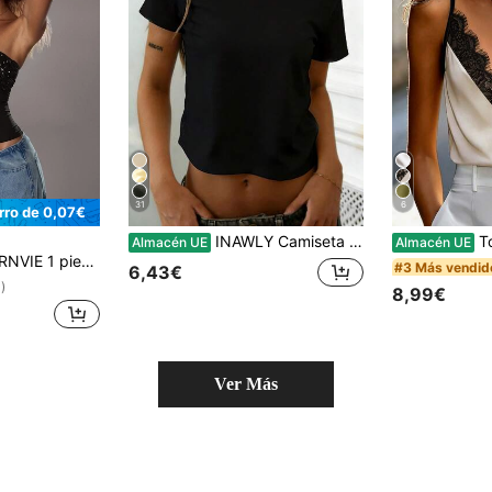
31
6
rro de 0,07€
INAWLY Camiseta de manga corta asimétrica, ajustada y corta de unicolor para mujer
Top de camisol
Almacén UE
Almacén UE
ro casual con estilo americano, para fiesta de Año Nuevo, banquete, con parches de lentejuelas, espalda descubierta, cintura elástica, sexy y romántico para fiesta y club para mujeres
#3 Más vendid
6,43€
)
8,99€
Ver Más