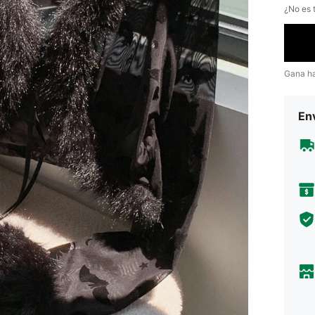
¿No es t
Gana h
Env