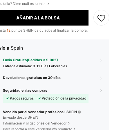
u talla? Dime cuál es tu talla
AÑADIR A LA BOLSA
asta
12
puntos SHEIN calculados al finalizar la compra.
ío a
Spain
Envío Gratuito(Pedidos ≥ 9,00€)
Entrega estimada:
8-11 Días Laborables
Devoluciones gratuitas en 30 días
Seguridad en las compras
Pagos seguros
Protección de la privacidad
Vendido por el vendedor profesional: SHEIN
Enviado desde SHEIN
Información y bligaciones del Vendedor
Para reportar a este vendedor y/o producto