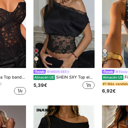
9
24
SHEIN SXY
Firerie
ajustado y sexy de encaje para mujer
SHEIN SXY Top elegante negro con patchwork de encaje y escote de un solo hombro
Firerie Top de mujer
Almacén UE
Almacén UE
#1 Más vendid
)
5,39€
6,92€