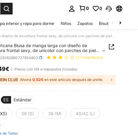
0
0
ar. Press Enter to select.
pa interior y ropa para dormir
Niños
Zapatos
Bisutería Y Accesorio
Comfortcana Blusa de manga larga con diseño de envoltura frontal sexy, de unicolor con parches de piel sintética transparente
tcana Blusa de manga larga con diseño de
ura frontal sexy, de unicolor con parches de piel
ica transparente
z25062660727654803
(1 Comentarios)
49€
ICE AND AVAILABILITY
Precio con IVA e impuestos incluidos
Ahorra
0,52€
en este artículo después de unirte.
ES
Estándar
(XS)
36 (S)
38 (M)
40/42 (L)
ft
a de Tallas