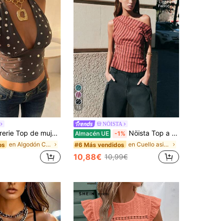
15
NÖISTA
 con escote en V profundo y espalda descubierta, top corto con remaches, gris oscuro, verano, retro de los 70, noche, fiesta, vacaciones, festival de música, bohemio, playa, Y2K
Nöista Top a rayas rojo & negro con un solo hombro, perfecto para looks de verano, otoño, fiesta y vacaciones.
Almacén UE
-1%
en Algodón Camisetas sin mangas y camisetas sin ma
en Cuello asimétrico Tops, blusas y camisetas de m
os
#6 Más vendidos
10,88€
10,99€