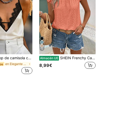
19
a con patchwork de encaje para mujer, encantador, elegante y sexy, para uso casual en vacaciones de verano en la playa, estético
SHEIN Frenchy Camiseta de manga corta con cuello redondo y diseño hueco para mujer, top de verano de vacaciones de color coral rosa elegante
Almacén UE
en Elegante Tops de mujer
os
8,99€