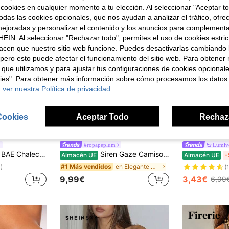
 cookies en cualquier momento a tu elección. Al seleccionar "Aceptar to
das las cookies opcionales, que nos ayudan a analizar el tráfico, ofre
ejoradas y personalizar el contenido y los anuncios para complementa
EIN. Al seleccionar "Rechazar todo", permites el uso de cookies estri
acen que nuestro sitio web funcione. Puedes desactivarlas cambiando 
pero esto puede afectar el funcionamiento del sitio web. Para obtener
 que utilizamos y para ajustar tus configuraciones de cookies opcional
kies". Para obtener más información sobre cómo procesamos los datos
 ver nuestra Política de privacidad.
Cookies
Aceptar Todo
Rechaz
22
8
#ropapeplum
Lumive
 de verano para mujer decorado con cuentas
Siren Gaze Camisola de mujer 2026 con ribete de encaje, elegante top de estilo campesina beige para vacaciones de verano, cuello cuadrado, ribete de encaje de ganchillo, peplum y tirantes finos
Almacén UE
Almacén UE
-
en Elegante Camisetas sin mangas
#1 Más vendidos
)
(
9,99€
3,43€
6,99