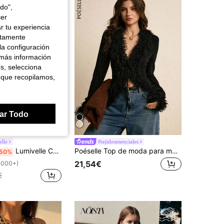
do",
cer
r tu experiencia
ctamente
la configuración
 más información
es, selecciona
 que recopilamos,
ar Todo
lle
#tejidosesenciales
Lumivelle Camiseta negra elegante y minimalista para mujer, adecuada para el uso diario, de moda y versátil para el verano
Poéselle Top de moda para mujer de unicolor con patchwork de felpa, manga larga y lazo delantero
50%
21,54€
1000+)
€