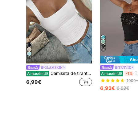
15
21
Aho
GLAMSKIN
TRNVIE
Camiseta de tirantes ajustada de unicolor con cuello cuadrado para mujer, chaleco minimalista retro de unicolor, camiseta de punto sin espalda de moda de verano, versátil y casual, adecuada para el trabajo y el desplazamiento, blanco, estética de chica limpia
TRNVIE 1 pieza Top tubo neg
Almacén UE
Almacén UE
-1%
(1000+
6,99€
6,92€
6,99€