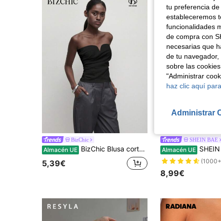
tu preferencia de
estableceremos to
funcionalidades m
de compra con SH
necesarias que h
de tu navegador, 
sobre las cookies
"Administrar coo
haz clic aquí para
Administrar 
33
BizChic
SHEIN BAE
BizChic Blusa corta sin mangas plisada negra de verano para mujer, elegante y casual, minimalista, básica y versátil, estilo sexy chic para salir de noche, uso diario y Y2K
SHEIN BAE Chaleco casual
Almacén UE
Almacén UE
(1000+
5,39€
8,99€