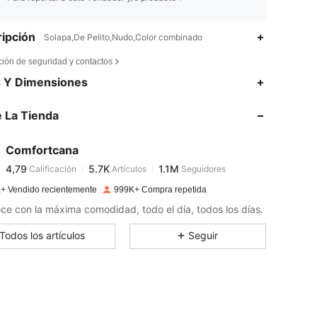
ipción
Solapa,De Pelito,Nudo,Color combinado
ción de seguridad y contactos
4,79
5.7K
1.1M
s Y Dimensiones
 La Tienda
4,79
5.7K
1.1M
Comfortcana
4,79
5.7K
1.1M
Calificación
Artículos
Seguidores
A***3
pagado
Hace 1 día
+ Vendido recientemente
999K+ Compra repetida
4,79
5.7K
1.1M
e con la máxima comodidad, todo el día, todos los días.
Todos los artículos
Seguir
4,79
5.7K
1.1M
4,79
5.7K
1.1M