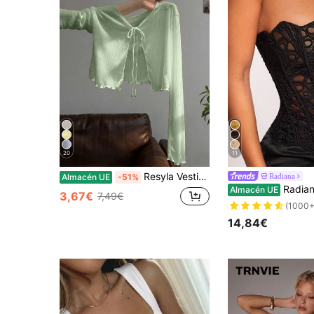
20
11
Resyla Vestido sin mangas estilo francés, camiseta de manga larga con ribete de volantes, chal de punto ligero para el verano
Radiana
Almacén UE
-51%
Radiana Top bandeau 
Almacén UE
3,67€
7,49€
(1000+
14,84€