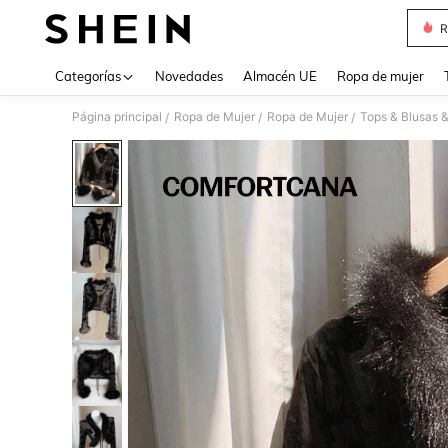
R
Use up 
Categorías
Novedades
Almacén UE
Ropa de mujer
Página principal
Ropa de Mujer
Ropa de Mujer
Tops & Blusas 
/
/
/