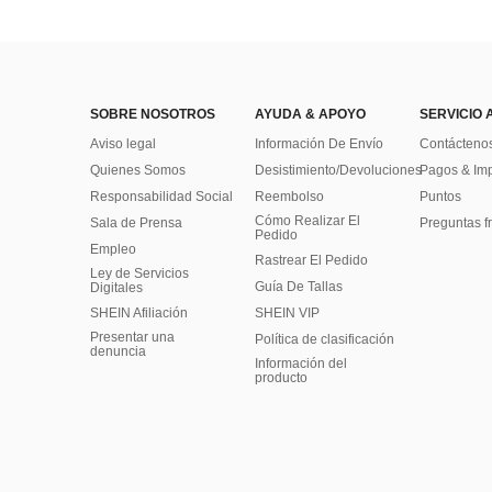
SOBRE NOSOTROS
AYUDA & APOYO
SERVICIO 
Aviso legal
Información De Envío
Contácteno
Quienes Somos
Desistimiento/Devoluciones
Pagos & Im
Responsabilidad Social
Reembolso
Puntos
Cómo Realizar El
Sala de Prensa
Preguntas f
Pedido
Empleo
Rastrear El Pedido
Ley de Servicios
Guía De Tallas
Digitales
SHEIN Afiliación
SHEIN VIP
Presentar una
Política de clasificación
denuncia
​Información del
producto