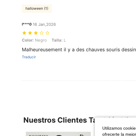
halloween (1)
l***0
16 Jan,2026
Color: Negro, Talla: L
Color:
Negro
Talla:
L
Malheureusement il y a des chauves souris dessi
Traducir
Nuestros Clientes También Vie
Utilizamos cookies
ofrecerte la mejo