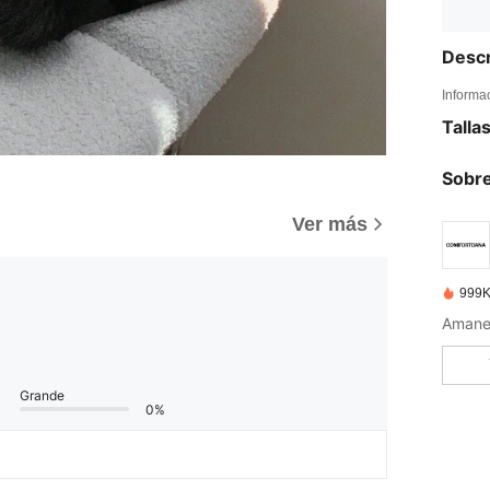
Descr
Informa
Talla
Sobre
Ver más
999K
Amanec
Grande
0%