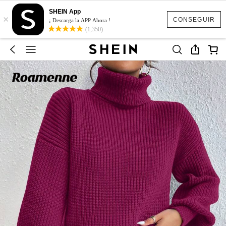
SHEIN App
×
CONSEGUIR
¡ Descarga la APP Ahora !
(1,350)