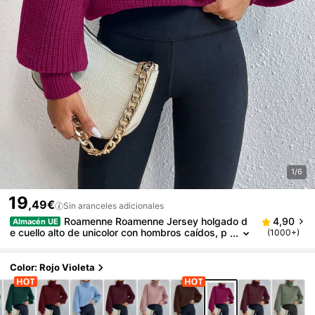
1/6
19
,49€
Sin aranceles adicionales
Roamenne Roamenne Jersey holgado d
4,90
Almacén UE
e cuello alto de unicolor con hombros caídos, p
(1000+)
arte superior de manga larga de punto, jersey d
e punto para otoño e invierno
Color: Rojo Violeta