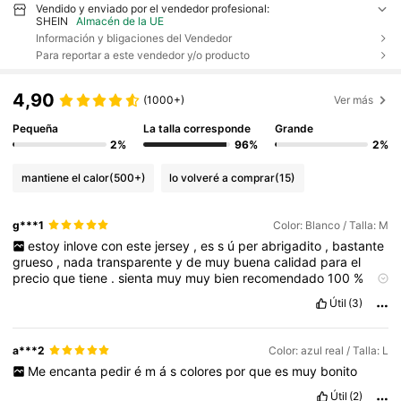
Vendido y enviado por el vendedor profesional:
SHEIN
Almacén de la UE
Información y bligaciones del Vendedor
Para reportar a este vendedor y/o producto
4,90
(1000+)
Ver más
Pequeña
La talla corresponde
Grande
2%
96%
2%
mantiene el calor
(500+)
lo volveré a comprar
(15)
g***1
Color: Blanco / Talla: M
estoy
inlove
con
este
jersey
,
es
s
ú
per
abrigadito
,
bastante
grueso
,
nada
transparente
y
de
muy
buena
calidad
para
el
precio
que
tiene
.
sienta
muy
muy
bien
recomendado
100
%
relaci
ó
n
calidad
precio
inigualable
Útil
(3)
a***2
Color: azul real / Talla: L
Me
encanta
pedir
é
m
á
s
colores
por
que
es
muy
bonito
Útil
(2)