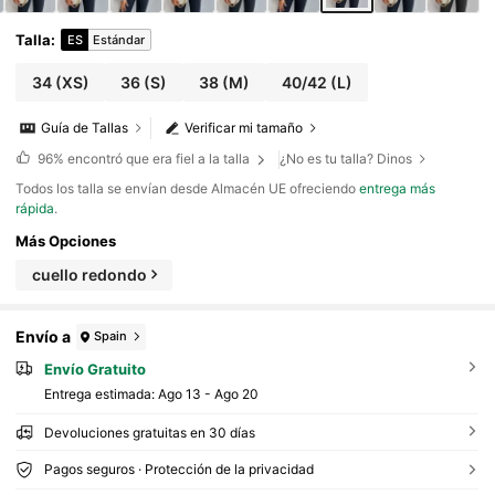
Talla
:
ES
Estándar
34
(XS)
36
(S)
38
(M)
40/42
(L)
Guía de Tallas
Verificar mi tamaño
96%
encontró que era fiel a la talla
¿No es tu talla? Dinos
Todos los talla se envían desde Almacén UE ofreciendo
entrega más
rápida
.
Más Opciones
cuello redondo
Envío a
Spain
Envío Gratuito
Entrega estimada:
Ago 13 - Ago 20
Devoluciones gratuitas en 30 días
Pagos seguros · Protección de la privacidad