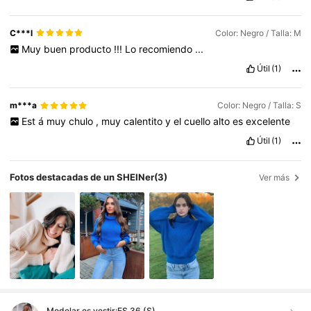
C***l
Color: Negro / Talla: M
Muy
buen
producto
!!!
Lo
recomiendo
...
Útil
(1)
m***a
Color: Negro / Talla: S
Est
á
muy
chulo
,
muy
calentito
y
el
cuello
alto
es
excelente
Útil
(1)
Fotos destacadas de un SHEINer
(3)
Ver más
Modelar es vestir:
ES 36 (S)