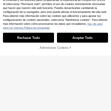
el contenido y los anuncios para complementar tu experiencia de compra con SHEIN.
Al seleccionar "Rechazar todo", permites el uso de cookies estrictamente necesarias
que hacen que nuestro sitio web funcione. Puedes desactivarlas cambiando la
configuración de tu navegador, pero esto puede afectar el funcionamiento del sitio web.
Para obtener más información sobre las cookies que utilizamos y para ajustar tus
configuraciones de cookies opcionales, selecciona "Administrar cookies". Para obtener
más información sobre cómo procesamos los datos que recopilamos,
haz clic aquí
para ver nuestra Política de privacidad.
Rechazar Todo
Aceptar Todo
Administrar Cookies
COMPRAR AHORA
AÑADIR A LA BOLSA