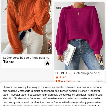
y femenino
9
Suéter corto básico y lindo para muj
15
er, jersey de punto acanalado ligero
,09€
y cómodo informal, top corto de ma
15
nga larga
SHEIN LUNE Suéter holgado de cue
llo redondo, mangas farol y hombro
4 Left
s caídos, tejido
13
,19€
-8%
14,49€
Utilizamos cookies y tecnologías similares en nuestro sitio web para brindar el servicio
que solicitas y ofrecerte la mejor experiencia de sitio web posible. Puedes "Rechazar
todo", "Aceptar todo" o establecer tu preferencia de cookies en cualquier momento a tu
elección. Al seleccionar "Aceptar todo", estableceremos todas las cookies opcionales,
que nos ayudan a analizar el tráfico, ofrecer funcionalidades mejoradas y personalizar