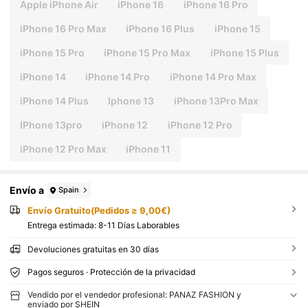
Apple iPhone Air
iPhone 16
iPhone 16 Pro
iPhone 16 Pro Max
iPhone 16 Plus
iPhone 15
iPhone 15 Pro
iPhone 15 Pro Max
iPhone 15 Plus
iPhone 14
iPhone 14 Pro
iPhone 14 Pro Max
iPhone 14 Plus
Iphone 13
iPhone 13Pro Max
IPhone 13pro
iPhone 12
iPhone 12 Pro
iPhone 12 Pro Max
iPhone 11
Envío a
Spain
Envío Gratuito(Pedidos ≥ 9,00€)
Entrega estimada:
8-11 Días Laborables
Devoluciones gratuitas en 30 días
Pagos seguros · Protección de la privacidad
Vendido por el vendedor profesional: PANAZ FASHION y
enviado por SHEIN