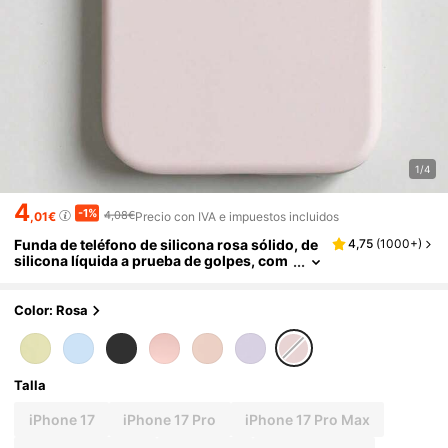
1/4
4
-1%
4,08€
,01€
Precio con IVA e impuestos incluidos
Funda de teléfono de silicona rosa sólido, de
4,75
(
1000+
)
silicona líquida a prueba de golpes, com
patible con iPhone 17/17 Air/17 Pro/17 Pr
o Max, también se adapta a 16 15 14 13 12 11 P
ro Max, textura de goma suave, amigable con
Color: Rosa
la piel, regalo de cumpleaños o aniversario
Talla
iPhone 17
iPhone 17 Pro
iPhone 17 Pro Max