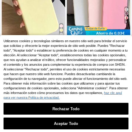
8
Ahorro de 0,03€
4
Estuche de teléfono de unicolor, ma
Utilizamos cookies y tecnologías similares en nuestro sitio web para brindar el servicio
terial básico, blanco, rosa claro, ros
que solicitas y ofrecerte la mejor experiencia de sitio web posible. Puedes "Rechazar
4
Funda de teléfono de silicona comp
,63€
4,66€
a brillante, 3 piezas, mate liso, cobe
atible con las series Apple 17/17Pr
todo", "Aceptar todo" o establecer tu preferencia de cookies en cualquier momento a tu
4
rtura completa, anti-caída, compati
,01€
o/17Promax/16/16Pro/16Promax/15/
elección. Al seleccionar "Aceptar todo", estableceremos todas las cookies opcionales,
ble con Apple 16PROMAX/15PLUS/
15Pro/15Promax/14/13/12/11Pro Ma
que nos ayudan a analizar el tráfico, ofrecer funcionalidades mejoradas y personalizar
15PRO/15/14PROMAX/14PLUS/14
x, cubierta protectora de Body com
el contenido y los anuncios para complementar tu experiencia de compra con SHEIN.
PRO/14/13PROMAX/13PRO/13/12P
pleto
Al seleccionar "Rechazar todo", permites el uso de cookies estrictamente necesarias
ROMAX/12PRO/12 11PROMAX/11P
RO/11/XSMAX/XR/XS/7/8PLUS, fun
que hacen que nuestro sitio web funcione. Puedes desactivarlas cambiando la
da protectora, regalo del Día de la
configuración de tu navegador, pero esto puede afectar el funcionamiento del sitio web.
Madre, regalo de cumpleaños
Para obtener más información sobre las cookies que utilizamos y para ajustar tus
Mostrar artículos similares con stock
Ver todo
configuraciones de cookies opcionales, selecciona "Administrar cookies". Para obtener
más información sobre cómo procesamos los datos que recopilamos,
haz clic aquí
para ver nuestra Política de privacidad.
Rechazar Todo
Aceptar Todo
7
Lo sentimos, este producto está agotado.