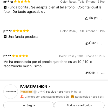
m***a
Color: Rosa / Talla: iPhone 16 Pro
Funda
bonita
.
Se
adapta
bien
al
tel
é
fono
.
Color
tal
cual
la
foto
.
De
tacto
agradable
.
Útil
(2)
p***r
Color: Rosa / Talla: iPhone 15 Pro
Una
funda
preciosa
Útil
(1)
l***7
Color: Rosa / Talla: iPhone 15 Plus
Me
ha
encantado
por
el
precio
que
tiene
es
un
10
/
10
lo
recomiendo
much
í
simo
Útil
(1)
1K Seguidores
4,81
PANAZ FASHION
d***7
seguido hace
Hace 14 horas
Vendedor
Clientes con alta tasa de repetición
Establecido hace 1 año
1K Seguidores
4,81
Seguir
Todos los artículos