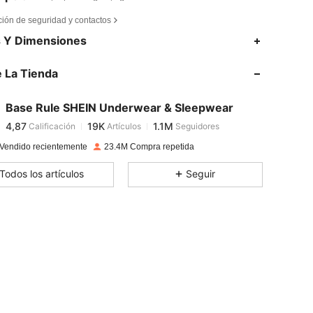
ción de seguridad y contactos
4,87
19K
1.1M
s Y Dimensiones
 La Tienda
4,87
19K
1.1M
Base Rule SHEIN Underwear & Sleepwear
4,87
19K
1.1M
Calificación
Artículos
Seguidores
c***a
pagado
Hace 1 día
 in, Color: Negro, Talla: S
Vendido recientemente
23.4M Compra repetida
4,87
19K
1.1M
Todos los artículos
Seguir
4,87
19K
1.1M
4,87
19K
1.1M
4,87
19K
1.1M