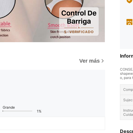
Infor
)
Ver más
CONSEJO
shapewe
o, para
Compo
Sujec
Grande
Instr
1%
Cuida
Descr