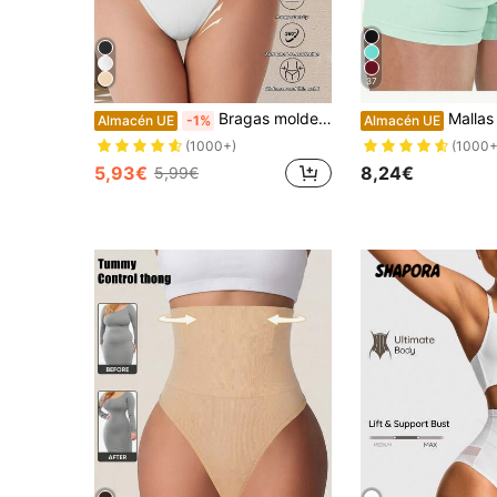
37
Bragas moldeadoras sin costuras de cintura alta para mujeres, control de abdomen, levantamiento de glúteos, adelgazamiento de cintura
Mallas verdes, shorts de cintura alta con control de abdomen, mallas moldeadoras con elevación oculta,
Almacén UE
-1%
Almacén UE
(1000+)
(1000+
5,93€
8,24€
5,99€