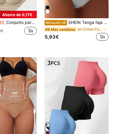
Ahorro de 0,17€
Conjunto para adelgazar y moldear la cintura para mujeres, incluye faja para la cintura y panty con acolchado levanta glúteos, 2 piezas/set
SHEIN Tanga faja de cintura tejida de canalé simple
1%
Almacén UE
en Cintas Pantalones moldeadores para mujer
#8 Más vendidos
9€
5,93€