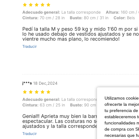
Adecuado general: La talla corresponde, Altura: 160 cm / 63 in, Peso: 
Adecuado general:
La talla corresponde
Altura:
160 cm / 
Cintura:
70 cm / 28 in
Busto:
80 cm / 31 in
Color:
Beis
Pedí la talla M y peso 59 kg y mido 1'60 m por si
lo he usado debajo de vestidos ajustados y se not
vientre mucho mas plano, lo recomiendo!
Traducir
j***s
18 Dec,2024
Utilizamos cookies
Adecuado general: La talla corresponde, Altura: 170 cm / 67 in, Peso: 
Adecuado general:
La talla corresponde
Altura:
170 cm / 
ofrecerte la mejo
Cintura:
63 cm / 25 in
Busto:
90 cm / 35 in
Color:
Beis
tu preferencia de
Genial!! Aprieta muy bien la barriga y hace una fi
estableceremos to
espectacular. Las costuras no se marcan con ves
funcionalidades m
ajustados y la talla corresponde.
de compra con SH
Traducir
necesarias que h