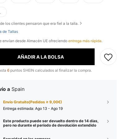
L
de los clientes pensaron que era fiel a la talla.
a de Tallas
se envían desde Almacén UE ofreciendo
entrega más rápida
.
AÑADIR A LA BOLSA
asta
6
puntos SHEIN calculados al finalizar la compra.
ío a
Spain
Envío Gratuito(Pedidos ≥ 9,00€)
Entrega estimada:
Ago 13 - Ago 19
Este producto puede ser devuelto dentro de 14 días,
pero no durante el período de devolución extendido
Seguridad en las compras