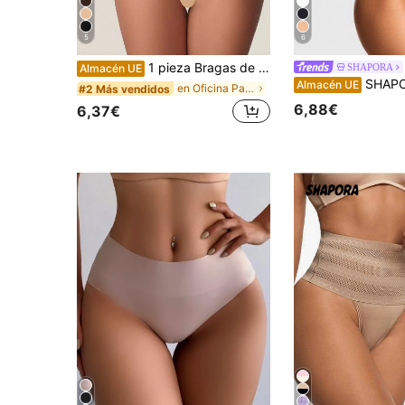
5
6
1 pieza Bragas de cintura alta sin costuras con control de abdomen, ropa interior moldeadora, bragas moldeadoras para mujer, moldeador corporal, entrenador de cintura, faja moldeadora, bragas tipo funda
SHAPORA
Almacén UE
SHAPORA Leggings moldeadores de cintura alta de color
Almacén UE
en Oficina Pantalones moldeadores para mujer
#2 Más vendidos
6,88€
6,37€