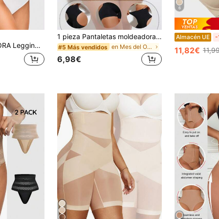
6
1 pieza Pantaletas moldeadoras negras, pantis ajustados que dan forma al Body, cómodos y con control de abdomen
Almacén UE
-
 liso, con malla transpirable y contrastes, de diseño minimalista y elásticos para mujer
en Mes del Orgullo Pantalones moldeadores para muj
#5 Más vendidos
11,82€
11,9
6,98€