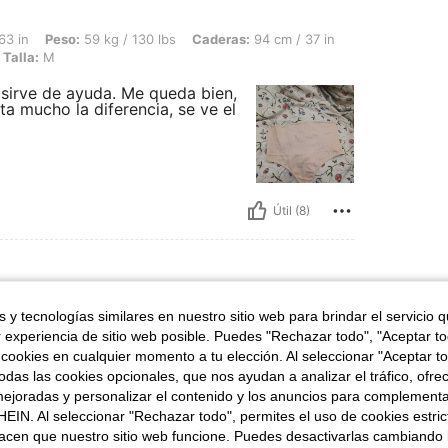
59 kg / 130 lbs, Caderas: 94 cm / 37 in, Cintura: 70 cm / 28 in, Busto: 80 cm / 31 
63 in
Peso:
59 kg / 130 lbs
Caderas:
94 cm / 37 in
Talla:
M
 sirve de ayuda. Me queda bien,
a mucho la diferencia, se ve el
Útil (8)
 y tecnologías similares en nuestro sitio web para brindar el servicio qu
55 kg / 121 lbs, Caderas: 100 cm / 39 in, Cintura: 63 cm / 25 in, Busto: 90 cm / 35
67 in
Peso:
55 kg / 121 lbs
Caderas:
100 cm / 39 in
r experiencia de sitio web posible. Puedes "Rechazar todo", "Aceptar t
Talla:
XS
 cookies en cualquier momento a tu elección. Al seleccionar "Aceptar to
gura
das las cookies opcionales, que nos ayudan a analizar el tráfico, ofre
tidos
ejoradas y personalizar el contenido y los anuncios para complementa
EIN. Al seleccionar "Rechazar todo", permites el uso de cookies estri
acen que nuestro sitio web funcione. Puedes desactivarlas cambiando 