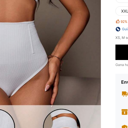
XX
92%
Guí
​XS, M 
Gana h
Env