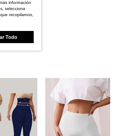
 más información
es, selecciona
 que recopilamos,
ar Todo