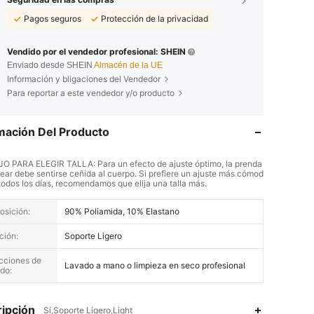
Pagos seguros
Protección de la privacidad
Vendido por el vendedor profesional: SHEIN
Enviado desde SHEIN
Almacén de la UE
Información y bligaciones del Vendedor
Para reportar a este vendedor y/o producto
mación Del Producto
 PARA ELEGIR TALLA: Para un efecto de ajuste óptimo, la prenda
ar debe sentirse ceñida al cuerpo. Si prefiere un ajuste más cómod
 todos los días, recomendamos que elija una talla más.
sición:
90% Poliamida, 10% Elastano
ción:
Soporte Ligero
ucciones de
Lavado a mano o limpieza en seco profesional
do:
ipción
Sí,Soporte Ligero,Light