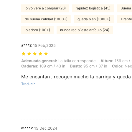
lo volveré a comprar (26)
rapidez logística (45)
Buena 
de buena calidad (1000+)
queda bien (1000+)
Tirant
lo adoro (100+)
nunca recibí este artículo (24)
a***2
15 Feb,2025
Adecuado general: La talla corresponde, Altura: 156 cm / 61 in, Peso: 
Adecuado general:
La talla corresponde
Altura:
156 cm / 
Caderas:
109 cm / 43 in
Busto:
95 cm / 37 in
Color:
Neg
Me encantan , recogen mucho la barriga y queda
Traducir
m***2
15 Dec,2024