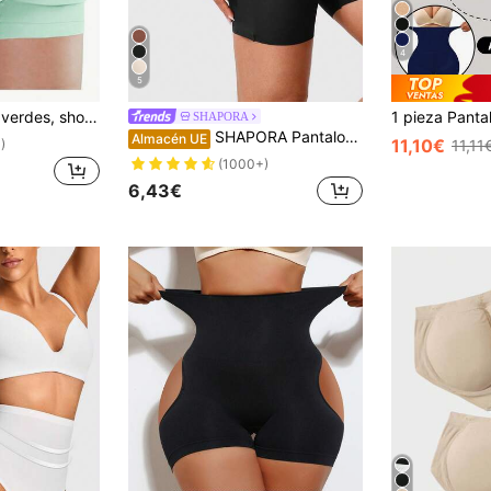
4
5
 shorts de ciclismo (diseño curvo), bragas de mujer, cinturón de cintura, diseño curvo talla grande, shorts negros, shorts ajustados, shorts de fitness para mujer, bragas de mujer
SHAPORA
SHAPORA Pantalones Cortos De Modelado De Cintura Con Control De Barriga Y Levantamiento De Glúteos De Color Sólido
Almacén UE
11,10€
)
11,11
(1000+)
6,43€