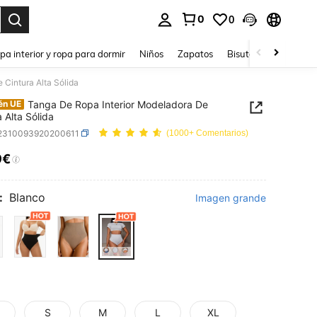
0
0
ar. Press Enter to select.
pa interior y ropa para dormir
Niños
Zapatos
Bisutería Y Accesorio
 Cintura Alta Sólida
Tanga De Ropa Interior Modeladora De
én UE
a Alta Sólida
i2310093920200611
(1000+ Comentarios)
9€
ICE AND AVAILABILITY
:
Blanco
Imagen grande
S
M
L
XL