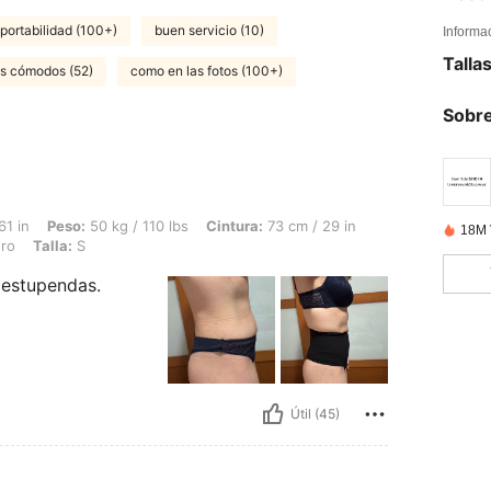
portabilidad (100+)
buen servicio (10)
Informa
Talla
es cómodos (52)
como en las fotos (100+)
Sobre
50 kg / 110 lbs, Cintura: 73 cm / 29 in, Caderas: 109 cm / 43 in, Busto: 95 cm / 37
61 in
Peso:
50 kg / 110 lbs
Cintura:
73 cm / 29 in
18M 
ro
Talla:
S
 estupendas.
Útil (45)