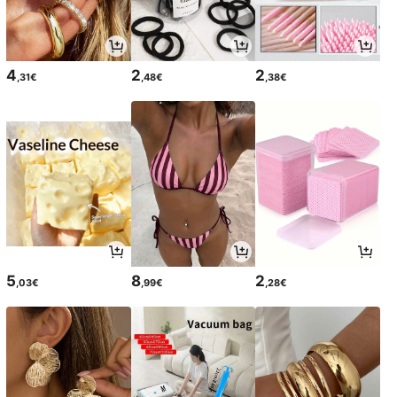
4
2
2
,31€
,48€
,38€
5
8
2
,03€
,99€
,28€