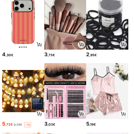
4
3
2
,30€
,75€
,95€
5
3
5
,72€
,03€
,19€
5,78€
-1%