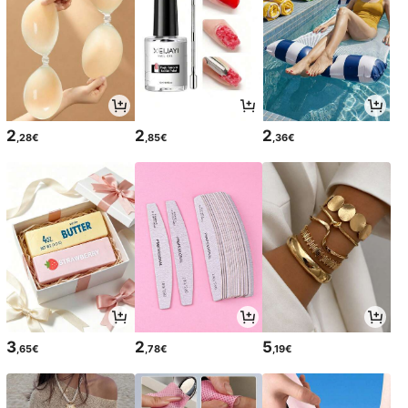
2
2
2
,28€
,85€
,36€
3
2
5
,65€
,78€
,19€