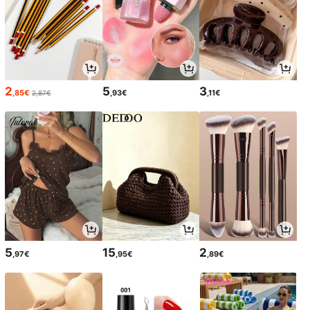
2
5
3
,85€
,93€
,11€
2,87€
5
15
2
,97€
,95€
,89€