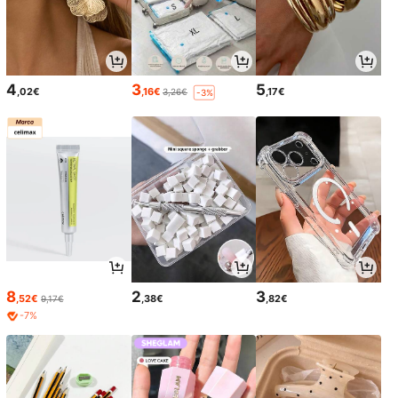
4
3
5
,02€
,16€
,17€
3,26€
-3%
8
2
3
,52€
,38€
,82€
9,17€
-7%