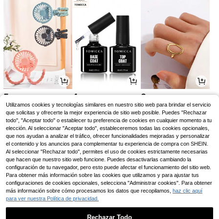
5
4
3
,58€
,28€
,44€
Utilizamos cookies y tecnologías similares en nuestro sitio web para brindar el servicio
que solicitas y ofrecerte la mejor experiencia de sitio web posible. Puedes "Rechazar
todo", "Aceptar todo" o establecer tu preferencia de cookies en cualquier momento a tu
elección. Al seleccionar "Aceptar todo", estableceremos todas las cookies opcionales,
que nos ayudan a analizar el tráfico, ofrecer funcionalidades mejoradas y personalizar
el contenido y los anuncios para complementar tu experiencia de compra con SHEIN.
Al seleccionar "Rechazar todo", permites el uso de cookies estrictamente necesarias
que hacen que nuestro sitio web funcione. Puedes desactivarlas cambiando la
configuración de tu navegador, pero esto puede afectar el funcionamiento del sitio web.
Para obtener más información sobre las cookies que utilizamos y para ajustar tus
configuraciones de cookies opcionales, selecciona "Administrar cookies". Para obtener
más información sobre cómo procesamos los datos que recopilamos,
haz clic aquí
para ver nuestra Política de privacidad.
3
3
2
,21€
,64€
,98€
Rechazar Todo