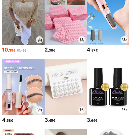
10
2
4
,39€
,38€
,87€
10,49€
4
3
3
,58€
,45€
,64€