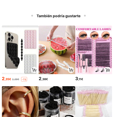
También podría gustarte
2
2
3
,35€
,38€
,11€
2,38€
-1%