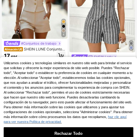
4
#Conjuntos de trabajo
SHEIN LUNE Conjunto d
Almacén UE
e 2 piezas de chaleco y pantalones
17
,68€
SHEIN Lady
cortos de unicolor elegante para mu
jer, para el verano
SHEIN Lady Conjunto casual de 2 p
Utilizamos cookies y tecnologías similares en nuestro sitio web para brindar el servicio
iezas de chaleco de mujer de una s
11 Left
que solicitas y ofrecerte la mejor experiencia de sitio web posible. Puedes "Rechazar
ola hilera a rayas y pantalones cort
todo", "Aceptar todo" o establecer tu preferencia de cookies en cualquier momento a tu
7
os
,65€
-16%
9,17€
elección. Al seleccionar "Aceptar todo", estableceremos todas las cookies opcionales,
que nos ayudan a analizar el tráfico, ofrecer funcionalidades mejoradas y personalizar
el contenido y los anuncios para complementar tu experiencia de compra con SHEIN.
Al seleccionar "Rechazar todo", permites el uso de cookies estrictamente necesarias
que hacen que nuestro sitio web funcione. Puedes desactivarlas cambiando la
configuración de tu navegador, pero esto puede afectar el funcionamiento del sitio web.
Para obtener más información sobre las cookies que utilizamos y para ajustar tus
configuraciones de cookies opcionales, selecciona "Administrar cookies". Para obtener
más información sobre cómo procesamos los datos que recopilamos,
haz clic aquí
para ver nuestra Política de privacidad.
Rechazar Todo