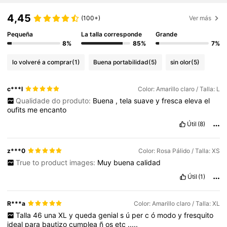
4,45
(100+)
Ver más
Pequeña
La talla corresponde
Grande
8%
85%
7%
lo volveré a comprar
(1)
Buena portabilidad
(5)
sin olor
(5)
c***l
Color: Amarillo claro / Talla: L
Qualidade do produto:
Buena
,
tela
suave
y
fresca
eleva
el
oufits
me
encanto
Útil
(8)
z***0
Color: Rosa Pálido / Talla: XS
True to product images:
Muy
buena
calidad
Útil
(1)
R***a
Color: Amarillo claro / Talla: XL
Talla
46
una
XL
y
queda
genial
s
ú
per
c
ó
modo
y
fresquito
ideal
para
bautizo
cumplea
ñ
os
etc
.....