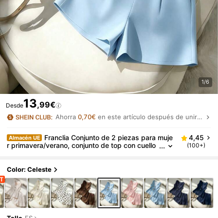
1/6
13
,99€
Desde
Ahorra
0,70€
en este artículo después de unirte.
Franclia Conjunto de 2 piezas para muje
4,45
Almacén UE
r primavera/verano, conjunto de top con cuello
(100+)
en V y shorts para mujer, traje amarillo pálido, tr
aje elegante para mujer, traje de oficina para mujer,
traje de verano para mujer, traje casual para mujer, t
Color: Celeste
raje de blazer para mujer, conjunto de 2 piezas para
mujer