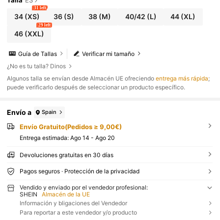
Talla
ES
31 left
34
(XS)
36
(S)
38
(M)
40/42
(L)
44
(XL)
29 left
46
(XXL)
Guía de Tallas
Verificar mi tamaño
¿No es tu talla? Dinos
​Algunos talla se envían desde Almacén UE ofreciendo
entrega más rápida
;
puede verificarlo después de seleccionar un producto específico.
Envío a
Spain
Envío Gratuito(Pedidos ≥ 9,00€)
Entrega estimada:
Ago 14 - Ago 20
Devoluciones gratuitas en 30 días
Pagos seguros · Protección de la privacidad
Vendido y enviado por el vendedor profesional:
SHEIN
Almacén de la UE
Información y bligaciones del Vendedor
Para reportar a este vendedor y/o producto