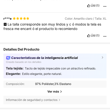
Útil
(1)
r***e
Color: Amarillo claro / Talla: XL
La
talla
corresponde
son
muy
lindos
y
c
ó
modos
la
tela
es
fresca
me
encant
ó
el
producto
lo
recomiendo
Útil
(1)
Detalles Del Producto
Características de la inteligencia artificial
Creado basado en los detalles
Tela tejida:
Tacto de tejido impecable con un atractivo refinado.
Elegante:
Estilo elegante, porte natural.
Composición:
97% Poliéster,3% Elastano
Ver más
Información de seguridad y contactos
1.6M Seguidores
4,72