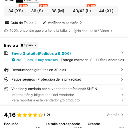
29 left
26 left
17 left
34
(XS)
36
(S)
38
(M)
40/42
(L)
44
(XL)
Guía de Tallas
Verificar mi tamaño
100%
encontró que era fiel a la talla
¿No es tu talla? Dinos
Envío a
Spain
Envío Gratuito(Pedidos ≥ 9,00€)
200 Punto, si hay retrasos
Entrega estimada:
8-11 Días Laborables
Devoluciones gratuitas en 30 días
Pagos seguros · Protección de la privacidad
Vendido y enviado por el vendedor profesional: SHEIN
Información y bligaciones del Vendedor
Para reportar a este vendedor y/o producto
4,16
(12)
Ver más
Pequeña
La talla corresponde
Grande