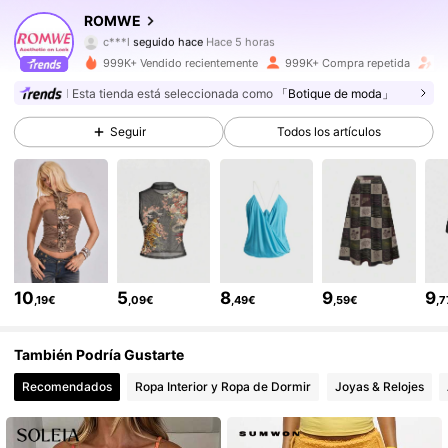
ROMWE
c***l
seguido hace
Hace 5 horas
y***4
está navegando
4.1M Seguidores
4,86
999K+ Vendido recientemente
999K+ Compra repetida
A
Esta tienda está seleccionada como
「Botique de moda」
4.1M Seguidores
4,86
Seguir
Todos los artículos
4.1M Seguidores
4,86
4.1M Seguidores
4,86
10
5
8
9
9
,19€
,09€
,49€
,59€
,
4.1M Seguidores
4,86
También Podría Gustarte
Recomendados
Ropa Interior y Ropa de Dormir
Joyas & Relojes
4.1M Seguidores
4,86