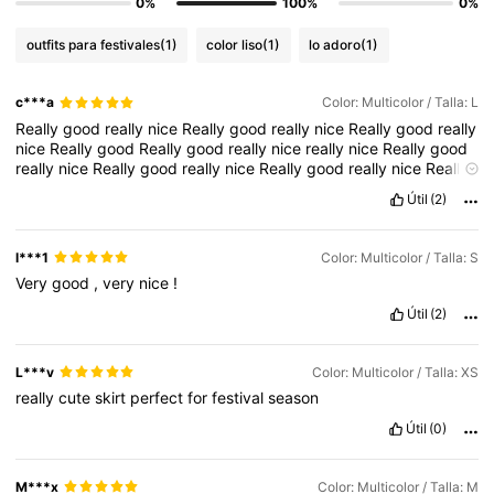
0%
100%
0%
outfits para festivales
(1)
color liso
(1)
lo adoro
(1)
c***a
Color: Multicolor / Talla: L
Really
good
really
nice
Really
good
really
nice
Really
good
really
nice
Really
good
Really
good
really
nice
really
nice
Really
good
really
nice
Really
good
really
nice
Really
good
really
nice
Really
good
really
nice
Útil
(2)
l***1
Color: Multicolor / Talla: S
Very
good
,
very
nice
!
Útil
(2)
L***v
Color: Multicolor / Talla: XS
really
cute
skirt
perfect
for
festival
season
Útil
(0)
M***x
Color: Multicolor / Talla: M