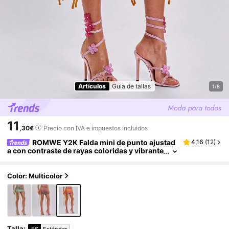
Artículos
Guia de tallas
1/8
11
,30€
Precio con IVA e impuestos incluidos
ROMWE Y2K Falda mini de punto ajustad
4,16
(
12
)
a con contraste de rayas coloridas y vibrante
s para vacaciones de primavera/verano
Color: Multicolor
Talla
:
ES
Estándar