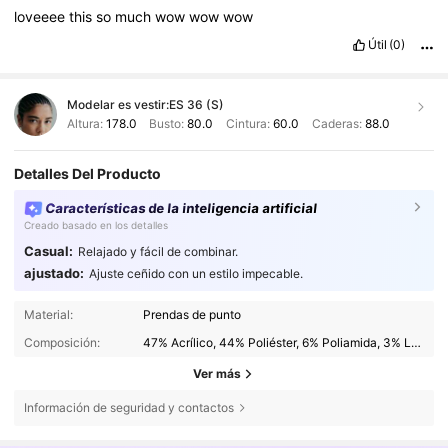
loveeee
this
so
much
wow
wow
wow
Útil
(0)
Modelar es vestir:
ES 36 (S)
Altura:
178.0
Busto:
80.0
Cintura:
60.0
Caderas:
88.0
Detalles Del Producto
Características de la inteligencia artificial
Creado basado en los detalles
Casual:
Relajado y fácil de combinar.
ajustado:
Ajuste ceñido con un estilo impecable.
Material:
Prendas de punto
Composición:
47% Acrílico, 44% Poliéster, 6% Poliamida, 3% Lana
Ver más
Información de seguridad y contactos
4.1M Seguidores
4,86