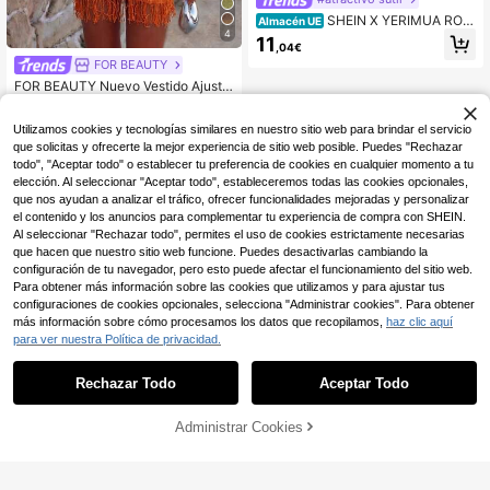
SHEIN X YERIMUA ROM
Almacén UE
4
WE Kawaii Sudadera con capucha t
11
,04€
ejida con efecto desgastado Y2K, v
FOR BEAUTY
ersátil
FOR BEAUTY Nuevo Vestido Ajusta
do de Punto Naranja Brillante Prima
15
,99€
vera/Verano, Adecuado para Fiesta
Utilizamos cookies y tecnologías similares en nuestro sitio web para brindar el servicio
en la Playa, Cita, Vacaciones, Festi
val de Música, Vacationcore
que solicitas y ofrecerte la mejor experiencia de sitio web posible. Puedes "Rechazar
todo", "Aceptar todo" o establecer tu preferencia de cookies en cualquier momento a tu
elección. Al seleccionar "Aceptar todo", estableceremos todas las cookies opcionales,
que nos ayudan a analizar el tráfico, ofrecer funcionalidades mejoradas y personalizar
el contenido y los anuncios para complementar tu experiencia de compra con SHEIN.
Al seleccionar "Rechazar todo", permites el uso de cookies estrictamente necesarias
que hacen que nuestro sitio web funcione. Puedes desactivarlas cambiando la
configuración de tu navegador, pero esto puede afectar el funcionamiento del sitio web.
Para obtener más información sobre las cookies que utilizamos y para ajustar tus
configuraciones de cookies opcionales, selecciona "Administrar cookies". Para obtener
más información sobre cómo procesamos los datos que recopilamos,
haz clic aquí
para ver nuestra Política de privacidad.
Rechazar Todo
Aceptar Todo
Administrar Cookies
AÑADIR A LA BOLSA