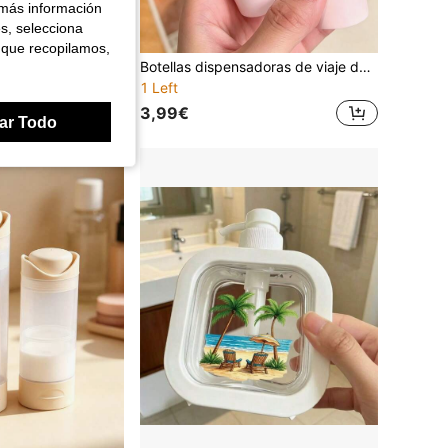
 más información
es, selecciona
 que recopilamos,
1 pieza Botella de viaje recargable transparente para desmaquillante, diseño con patrón de lazo lindo. Esta hermosa botella dispensadora transparente presenta un diseño de impresión minimalista y lindo. El cabezal de bomba plano asegura una dispensación suave, y el material engrosado proporciona una excelente resistencia a las caídas. Con un diseño de rosca a prueba de fugas, es un contenedor esencial para el cuidado de la piel para viajes y fitness.
Botellas dispensadoras de viaje de plástico transparente con patrón de estrella de mar y concha de verano - Recipientes cosméticos recargables para loción, crema, champú y tónico; Hechas de material plástico de alta calidad, rendimiento confiable, sin olor y resistente a la deformación, adecuadas para viajes o uso doméstico, esencial de playa, imprescindible para vacaciones
1 Left
3,99€
ar Todo