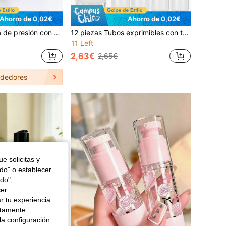
Ahorro de 0,02€
Ahorro de 0,02€
Botella de bomba de presión con estampado de lunares, recipiente rellenable para champú, gel de ducha y jabón de manos, decoración minimalista para el baño
12 piezas Tubos exprimibles con tapa abatible, adecuados para pasta de dientes, crema de manos, limpiador facial, champú, gel de baño, gel de ducha, etc., contenedores de viaje multifuncionales (Juego de 7/3/1 piezas)
11 Left
2,63€
2,65€
dedores
e solicitas y
odo" o establecer
do",
cer
r tu experiencia
ctamente
la configuración