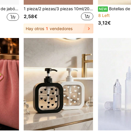
ara jabón, lavado de manos, gel de baño y otros dispensadores. Impresión de patrón plano 2D
1 pieza/2 piezas/3 piezas 10ml/20ml/30ml/50ml/60ml/100ml Botellas de gotero rellenables de aceites esenciales, botellas de gotero de apriete, botellas dispensadoras de punta clara
Botellas de viaje recargables y apretables, botellas dispensadoras de cosméticos portátiles a prueba de fugas, botella
NEW
8 Left
2,58€
3,12€
Hay otros
1
vendedores