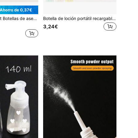
Ahorro de 0,37€
Recipientes de aseo de viaje a prueba de fugas, Accesorios de viaje recargables, Incluye bolsa de aseo para champú líquido
Botella de loción portátil recargable de 30ml - Tamaño de viaje compacto a prueba de agua, apta para cremas hidratantes, geles de baño, champús, aceites esenciales - Material de plástico duradero, sin necesidad de alimentación eléctrica, diseño de mano
3,24€