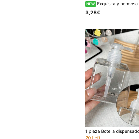
Exquisita y hermosa botella de lápiz labial vintage elegante, botella de bálsamo labial, labios, paleta de sombras de ojos con gota de aceite, llavero, colgante de bolso, estilo creativo personalizado de alta gama, decoración colgante de bolso con lápiz labial y cuidado de la piel, regalo conmemorativo para amigos y familiares, recuerdo de graduación, tem
NEW
3,28€
20 Left