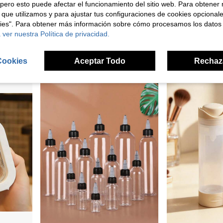
pero esto puede afectar el funcionamiento del sitio web. Para obtener
 que utilizamos y para ajustar tus configuraciones de cookies opcional
kies". Para obtener más información sobre cómo procesamos los datos
Dispensador de jabón de cristal natural, botella de bomba de loción de piedra en bruto, recipiente de líquido de piedra preciosa rellenable, adecuado para baño, cocina, decoración del hogar
1 pieza Botella de muestra de perfume cuadrada de 5ML en negro y dorado, botella de perfume recargable de tamaño de viaje, botella rociadora recargable, botella de perfume recargable, botella de viaje, botella cuentagotas, mini botella rociadora a prueba de fugas
 ver nuestra Política de privacidad.
1 Left
3,23€
3,81€
Cookies
Aceptar Todo
Rechaz