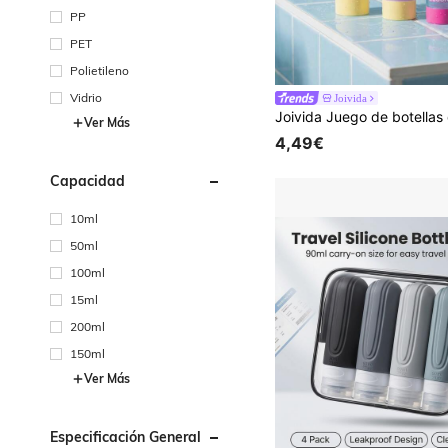
PP
PET
Polietileno
Vidrio
Joivida
Ver Más
4,49€
Capacidad
10ml
50ml
100ml
15ml
200ml
150ml
Ver Más
Especificación General