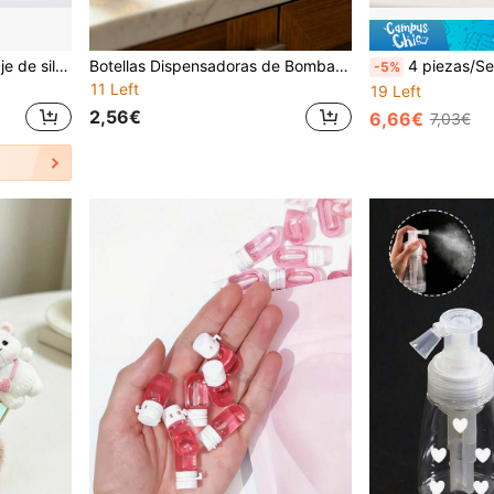
Juego de 4 botellas de viaje de silicona de 90ml aprobadas por la TSA, recipientes recargables a prueba de fugas para champú y loción con bolsa de transporte transparente, kit de artículos de tocador para viajes en avión
Botellas Dispensadoras de Bomba Cuadradas Transparentes de Girasol de 300ml, Contenedores de Plástico Reutilizables y Rellenables Grandes, Botella de Bomba de Presión Vacía Multiusos para Jabón de Manos, Jabón Líquido, Loción, Champú, Acondicionador & Gel de Baño, Almacenamiento Portátil de Artículos de Tocador para Viajes
4 piezas/Set Botellas de aseo de viaje, Botellas de viaje aprobadas por la TSA de 3 oz, 
-5%
11 Left
19 Left
2,56€
6,66€
7,03€