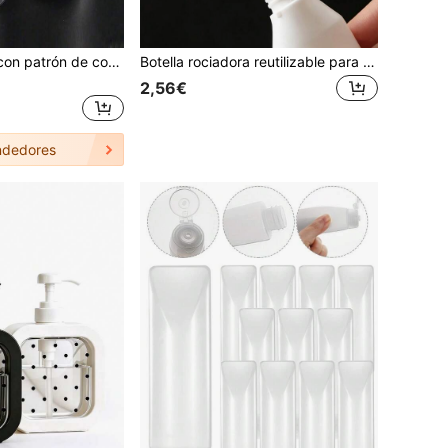
Botella de polvo con patrón de corazón blanco, botella dispensadora, dispensador de polvo cosmético, botella de spray de polvo de plástico, botella de spray de polvo fino, rociador portátil, accesorio de herramienta de peinado, botella dispensadora multifuncional, herramienta de belleza para el hogar, herramienta cosmética de viaje, adecuada para barberías, salones de belleza, polvo de bebé, arte de uñas, varios productos en polvo, fácil de transportar, botella de tamaño de viaje
Botella rociadora reutilizable para polvo con boquilla, adecuada para polvo, pegamento, sistema de rociado de polvo | Esenciales para dormitorio y estudiantes universitarios | Esenciales para la vida en el hogar || Esenciales para viajes
2,56€
dedores