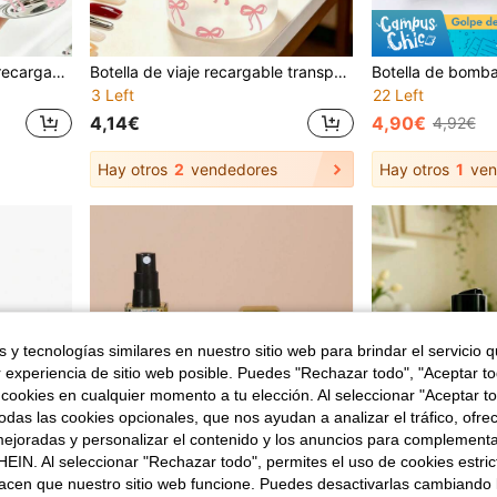
2 piezas Botellas de viaje recargables transparentes para desmaquillante, diseño de patrón de lazo lindo, diseño de botella dispensadora de estética minimalista, con estampado lindo, cabezal de bomba plano para dispensación suave, material engrosado que garantiza un excelente rendimiento antigoteo, diseño roscado a prueba de fugas, contenedor esencial de cuidado de la piel para viajes y fitness
Botella de viaje recargable transparente con patrón de lazo rosa para mascotas, dispensador de desmaquillante con cabezal de bomba portátil, adecuado para quitaesmalte de uñas, tónico y desmaquillante, diseño de tapa redonda, reutilizable, botella de desmaquillante, esencial de viaje
3 Left
22 Left
4,14€
4,90€
4,92€
Hay otros
2
vendedores
Hay otros
1
ven
 y tecnologías similares en nuestro sitio web para brindar el servicio qu
r experiencia de sitio web posible. Puedes "Rechazar todo", "Aceptar t
 cookies en cualquier momento a tu elección. Al seleccionar "Aceptar to
das las cookies opcionales, que nos ayudan a analizar el tráfico, ofre
ejoradas y personalizar el contenido y los anuncios para complementa
EIN. Al seleccionar "Rechazar todo", permites el uso de cookies estri
acen que nuestro sitio web funcione. Puedes desactivarlas cambiando 