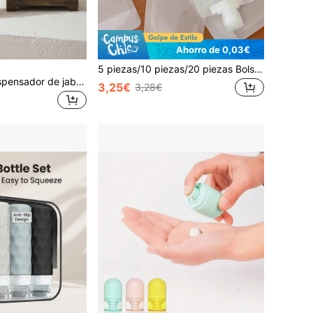
Ahorro de 0,03€
5 piezas/10 piezas/20 piezas Bolsas de cosméticos reutilizables y portátiles para dispensar líquidos, botellas dispensadoras adecuadas para viajes
Cirelle 1 pieza Dispensador de jabón de resina con textura de piedra mate con forma de concha y caracol, con bomba de acero inoxidable recargable para jabón líquido o loción de manos para baño, cocina, tocador, decoración náutica y costera para el hogar
3,25€
3,28€