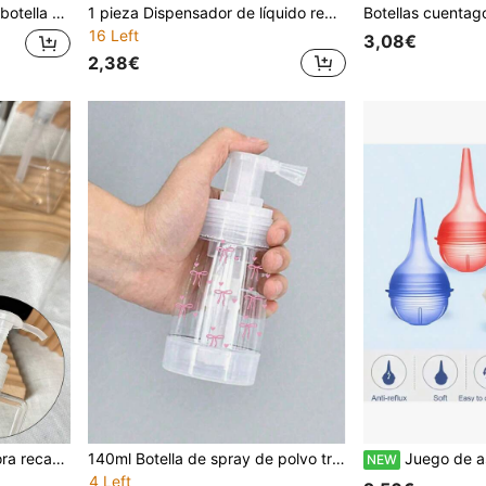
porada de regreso a la escuela, regalo del Día del Maestro, regalo de vacaciones, temporada de bodas, regalo para damas de honor
1 pieza Dispensador de líquido recargable con patrón de lunares en forma de corazón, botella de bomba de viaje vacía tipo presión, contenedor transparente para loción, champú, gel de ducha, jabón de manos, baño & cocina
16 Left
3,08€
2,38€
1 pieza Botella dispensadora recargable transparente para limpiador facial y jabón de manos, botella de presión 100ML/150ML/250ML/280ML/450ML botella transparente
140ml Botella de spray de polvo transparente con estampado de lazo rosa, dispensador de cosméticos recargable y portátil, a prueba de fugas, contenedor vacío para viajes, hogar, salón, gimnasio, peluquería y belleza, regalo ideal para mujeres, amantes del maquillaje, amigos y familiares, compacto y ligero para uso en movimiento, reutilizable para polvo corporal, champú seco y cuidado personal
Juego de aspirador nasal con punta de silicona suav
NEW
4 Left