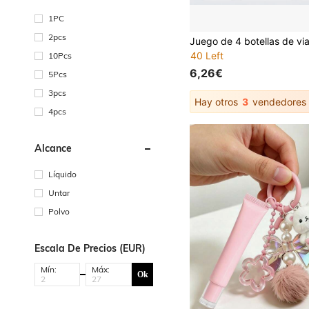
1PC
2pcs
40 Left
10Pcs
6,26€
5Pcs
3pcs
Hay otros
3
vendedores
4pcs
Alcance
Líquido
Untar
Polvo
Escala De Precios (EUR)
Mín:
Máx:
Ok