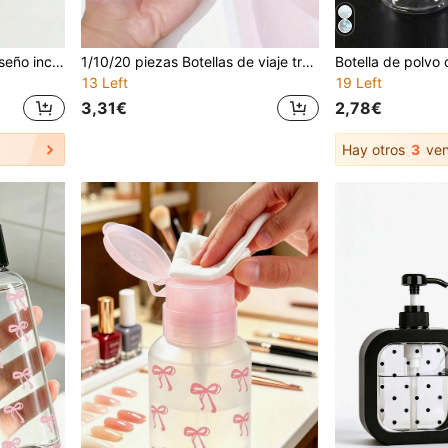
Tubo de lápiz labial con diseño inclinado, llavero de peluche estilo coreano con bola, llavero de anillo de primavera, llavero de oso de peluche 3D con forma de corazón de resina esponjosa, contenedor cosmético recargable con dispensador de apretón, llavero de brillo de labios. Accesorios de boda, artículos esenciales de viaje y verano, regalos para el Día de la Madre, regreso a la escuela y cumpleaños.
1/10/20 piezas Botellas de viaje transparentes a prueba de fugas, diseñadas para desmaquillante y loción, con dispensador portátil y contenedor de esencia con tapa abatible independiente
13 Left
19 Left
3,31€
2,78€
Hay otros
3
ven