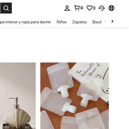
0
0
ar. Press Enter to select.
pa interior y ropa para dormir
Niños
Zapatos
Bisutería Y Accesorio