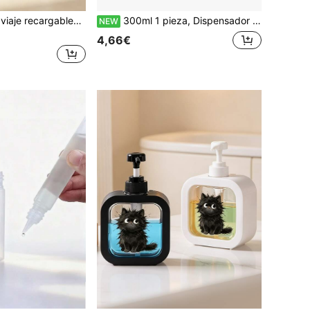
s dispensadoras de plástico vacías para loción, champú y agua, adecuadas para almacenamiento de artículos de tocador y cuidado de la piel en el baño durante los viajes
300ml 1 pieza, Dispensador de jabón con patrón de silla de playa y árbol de coco - Botella recargable. Decoración de verano - Plástico duradero, accesorio de baño, diseño lindo, fácil de usar | Patrón plano 2D | Adecuado para almacenamiento de viaje, regalo y uso personal.
NEW
4,66€