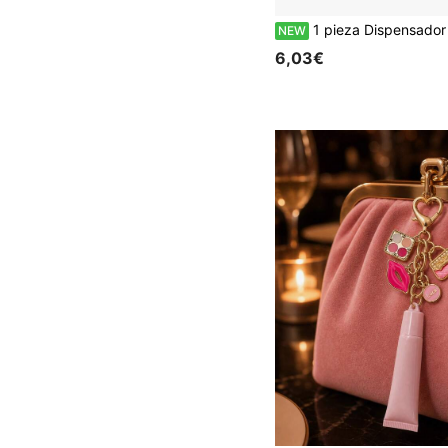
1 pieza Dispensador de jabón de presión creativo, esquema de color náutico clásico azul blanco rojo, elementos de velero y olas, creando una atmósfera de playa de verano libre y refrescante. Adecuado para baño, cocina, lavabo, adecuado p
NEW
6,03€