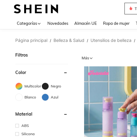
T
Use up 
Categorías
Novedades
Almacén UE
Ropa de mujer
Página principal
Belleza & Salud
Utensilios de belleza
/
/
/
Filtros
Más
Color
Multicolor
Negro
Blanco
Azul
Material
ABS
Silicona