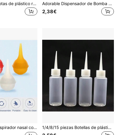
Botellas cuentagotas de plástico reutilizables de varios tamaños, ideales para almacenar aceites esenciales, perfumes y sueros. Adecuado para entusiastas de las manualidades, viajeros y amantes de la belleza. Perfecto para kits de viaje, aromaterapia en el hogar, suministros de laboratorio y cuidado de la piel diario. Uso versátil como botellas de aceite, contenedores de líquidos y viales de viaje para un almacenamiento conveniente de pequeñas cantidades de líquidos.
Adorable Dispensador de Bomba Cuadrado de Gato Negro Esponjoso, Botella de Plástico Líquido Recargable y Reutilizable Vacía, Contenedor de Bomba de Presión para Jabón de Manos, Gel de Ducha, Champú, Jabón de Platos, Organizador de Encimera de Baño y Cocina
2,38€
e, removedor manual de moco nasal, esencial para volver a la escuela y viajes
1/4/8/15 piezas Botellas de plástico de 50ml - a prueba de fugas, solo lavado a mano, botellas de dosificación precisa, adecuadas para manualidades, pintura y uso en la cocina