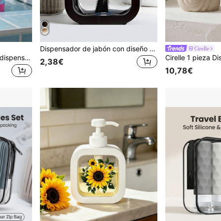
Dispensador de jabón con diseño de gato de dibujos animados, con una cara adorable en blanco y negro, botella de jabón de manos hidratante con bomba, adecuado para el fregadero de la cocina y la decoración del baño
Cirelle
Joivida Juego de botellas dispensadoras de vacío de color dopamina, botellas de loción portátiles de viaje con dispensador de presión, recargables y vacías, dispensado de líquido suave con dosificación controlable, diseño ligero a prueba de fugas y antiderrames, capacidad pequeña aprobada para llevar en avión como artículo de viaje esencial, botellas de bomba recargables y reutilizables para viajes al aire libre, viajes de negocios, vacaciones, organizador de almacenamiento de cosméticos para mujeres y niñas, accesorios de viaje
2,38€
10,78€