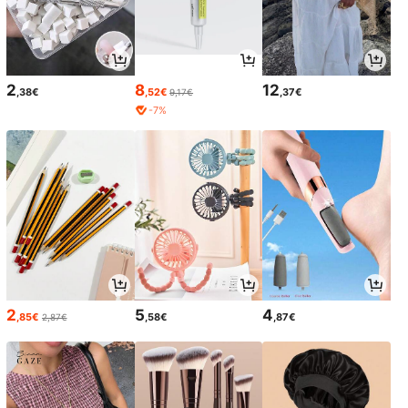
2
8
12
,38€
,52€
,37€
9,17€
-7%
2
5
4
,85€
,58€
,87€
2,87€