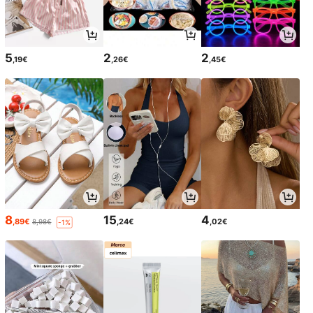
5
2
2
,19€
,26€
,45€
8
15
4
,89€
,24€
,02€
8,98€
-1%