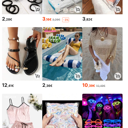
2
3
3
,28€
,16€
,82€
3,26€
-3%
12
2
10
,41€
,36€
,39€
10,49€