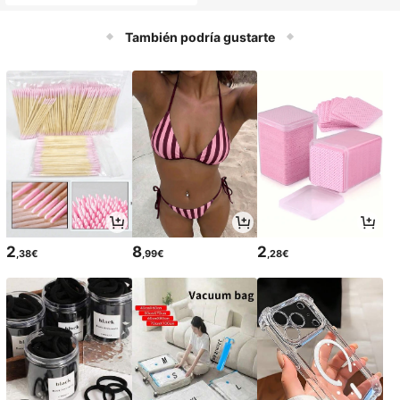
También podría gustarte
2
8
2
,38€
,99€
,28€