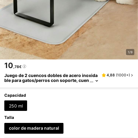
1/9
10
,78€
Juego de 2 cuencos dobles de acero inoxida
4,88
(
1000+
)
ble para gatos/perros con soporte, cuen
cos inclinados y elevados para comida y
agua de mascotas, ayuda a prevenir el vómit
o, amigable con los bigotes
Capacidad
250 ml
Talla
color de madera natural