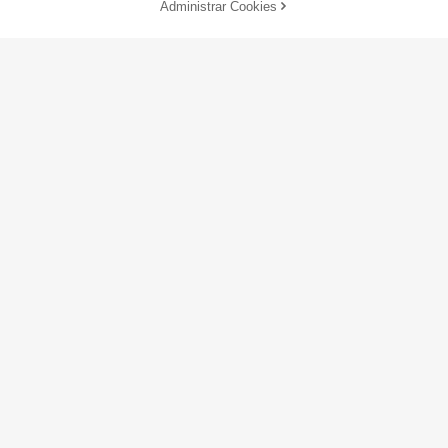
Administrar Cookies
AÑADIR A LA BOLSA