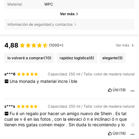
Material:
WPC
Ver más
Información de seguridad y contactos
4,88
(1000+)
Ver más
lo volveré a comprar
(10)
rapidez logística
(6)
elegante
(5)
a***6
Capacidad: 250 ml / Talla: color de madera natural
Una
monada
y
material
incre
í
ble
Útil
(19)
z***s
Capacidad: 250 ml / Talla: color de madera natural
Fu
é
un
regalo
por
hacer
un
amigo
nuevo
de
Shein
.
Es
tal
cual
se
v
é
en
las
fotos
,
con
la
elevaci
ó
n
e
inclinaci
ó
n
que
tienen
mis
gatas
comen
mejor
.
Sin
duda
lo
recomiendo
y
lo
comprar
í
a
sin
dudarlo
.
Útil
(16)