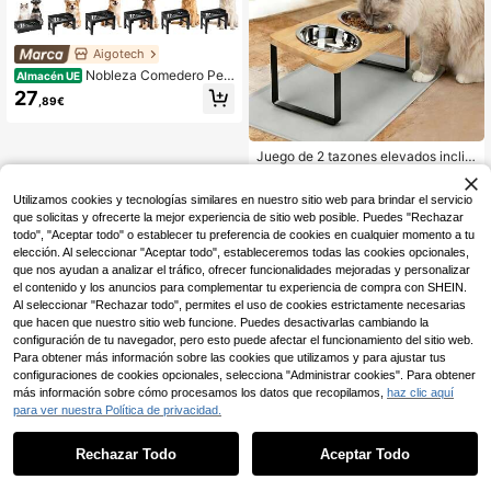
Aigotech
Nobleza Comedero Perr
Almacén UE
o Elevado con Borde Antiderrame, 6
27
,89€
Alturas Ajustables y Reclinable, 1 x
1000ml Cuenco Acero Inoxidable, 1
x 600ml Comedero Perro Antivoraci
dad, para Perros y Gatos, Negro
Juego de 2 tazones elevados inclin
ados de acero inoxidable para gato
10
,36€
s/perros, adecuado para contener c
Utilizamos cookies y tecnologías similares en nuestro sitio web para brindar el servicio
omida y agua de mascotas, ayuda a
prevenir el vómito
que solicitas y ofrecerte la mejor experiencia de sitio web posible. Puedes "Rechazar
todo", "Aceptar todo" o establecer tu preferencia de cookies en cualquier momento a tu
elección. Al seleccionar "Aceptar todo", estableceremos todas las cookies opcionales,
que nos ayudan a analizar el tráfico, ofrecer funcionalidades mejoradas y personalizar
el contenido y los anuncios para complementar tu experiencia de compra con SHEIN.
Al seleccionar "Rechazar todo", permites el uso de cookies estrictamente necesarias
que hacen que nuestro sitio web funcione. Puedes desactivarlas cambiando la
configuración de tu navegador, pero esto puede afectar el funcionamiento del sitio web.
Para obtener más información sobre las cookies que utilizamos y para ajustar tus
configuraciones de cookies opcionales, selecciona "Administrar cookies". Para obtener
más información sobre cómo procesamos los datos que recopilamos,
haz clic aquí
para ver nuestra Política de privacidad.
Rechazar Todo
Aceptar Todo