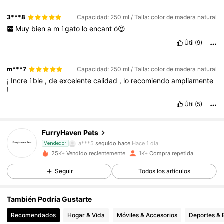
3***8
Capacidad: 250 ml / Talla: color de madera natural
Muy
bien
a
m
í
gato
lo
encant
ó😍
Útil
(9)
m***7
Capacidad: 250 ml / Talla: color de madera natural
¡
Incre
í
ble
,
de
excelente
calidad
,
lo
recomiendo
ampliamente
!
Útil
(5)
612 Seguidores
4,75
FurryHaven Pets
a***5
seguido hace
Hace 1 día
Vendedor
25K+ Vendido recientemente
1K+ Compra repetida
612 Seguidores
4,75
Seguir
Todos los artículos
612 Seguidores
4,75
También Podría Gustarte
Recomendados
Hogar & Vida
Móviles & Accesorios
Deportes & 