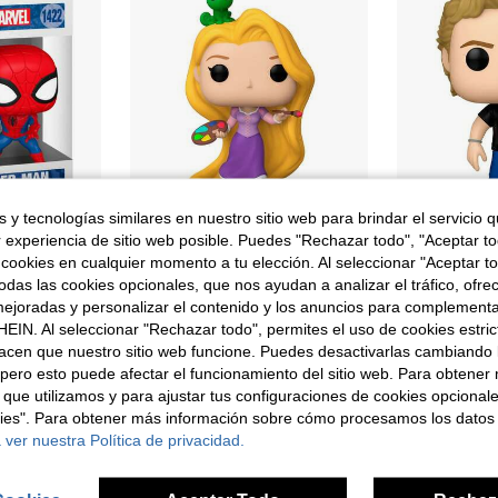
 y tecnologías similares en nuestro sitio web para brindar el servicio qu
r experiencia de sitio web posible. Puedes "Rechazar todo", "Aceptar t
rro de 0,69€
 cookies en cualquier momento a tu elección. Al seleccionar "Aceptar to
nko Pop Coleccionable De Edición Limitada - Funko Pop Diseño Detallado Y Realista Figura Pop Classics - Funko Pop Ideal Para Regalo - Funko Pop Gran Variedad De Personajes - Envío GRATIS ✅ Entrega 24/48H A España (Península)
Funko Pop! Ultimate Princess Rapunzel - Licencia Oficial - Funko nº 1018 -Figura de Vinilo Coleccionable - Movies Fans - Figura de colección para Fans y Coleccionistas, Ideal como Regalo o Pieza de Exhibición - ✅Envío 48-72 Horas
Funko POP! Fast & Furious Brian O' 
Almacén UE
-5%
Almacén UE
das las cookies opcionales, que nos ayudan a analizar el tráfico, ofre
34 Left
3 Left
ejoradas y personalizar el contenido y los anuncios para complementa
17,05€
17,95€
16,99€
EIN. Al seleccionar "Rechazar todo", permites el uso de cookies estri
RRP:
21,95€
acen que nuestro sitio web funcione. Puedes desactivarlas cambiando 
4-5 días hábiles
pero esto puede afectar el funcionamiento del sitio web. Para obtener
 que utilizamos y para ajustar tus configuraciones de cookies opcional
kies". Para obtener más información sobre cómo procesamos los datos
 ver nuestra Política de privacidad.