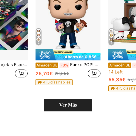
4
7
Ahorro de 0,85€
ográfico, Adecuado para Colección de Álbumes, Decoración de Scrapbook, Exhibición en Marco de Fotos, Regalo de Cumpleaños y Vacaciones, Coleccionables de Fans, Artículo de Intercambio para Regreso a la Escuela
Funko POP! Disney Toy Story - Bullseye Nº520 - Figura de Vinilo Coleccionable 9cm - Producto Oficial - Regalo para Fans - Envío GRATIS ✅ Entrega 24/48h a España (península)
Almacén UE
-3%
Almacén UE
-
14 Left
25,70€
26,55€
55,35€
57,
4-5 días hábiles
4-5 días há
Ver Más