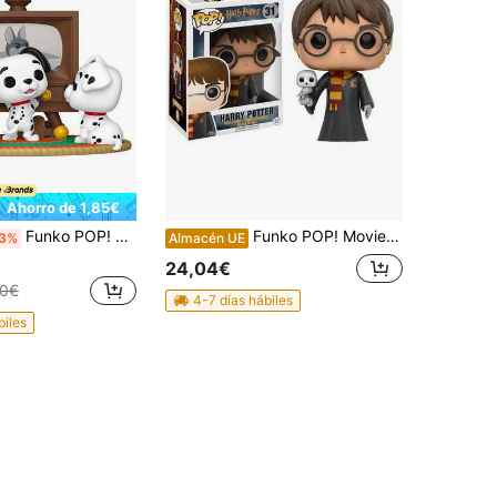
Ahorro de 1,85€
Funko POP! Disney, Disney La Sirenita, Moment Disney 101 Dálmatas - Diferentes Personajes - Figura de Vinilo Coleccionable 9cm - Licencia Oficial - Envío GRATIS ✅ Entrega 24/48h a España (península)
Funko POP! Movie: HP - Harry Potter Con Hedwig - Figuras Miniaturas Coleccionables Para Exhibición - Idea De Regalo - Mercancía Oficial - Juguetes Para Niños Y Adultos - Fans De Movies
3%
Almacén UE
24,04€
20€
4-7 días hábiles
biles