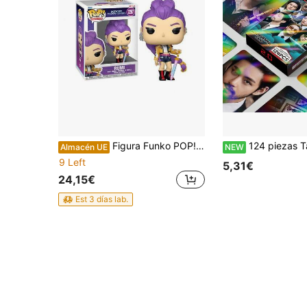
Figura Funko POP! KPop Demon Hunters - Rumi 2257 Raíz Merchan-Store
124 piezas Tarjetas Especiales Holográficas de Álbum 2.0, Tarjetas Fotográficas Coleccionables LOMO, Mercancía de Apoyo para Fans de K-Pop, Con V y Múltiples Looks de Álbum, Impresión Exquisita de Alta Definición con Láser Hol
Almacén UE
NEW
9 Left
5,31€
24,15€
Est 3 días lab.