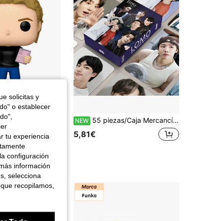
e solicitas y
odo" o establecer
do",
Conner - Figuras Funko de películas y series con detalles auténticos y realistas. Perfectas para coleccionistas y fans de todas las edades. Materiales duraderos que garantizan calidad y acabado premium. Diseños fieles a personajes icónicos de cine y televisión. Ideales para exposición, regalo o ampliar tu colección de Funko.
55 piezas/Caja Mercancía K-P-O-P, Edición Limitada SKZ Artículos de Fans, Tarjetas Fotográficas Coleccionables, Pegatinas, Regalos Navideños
NEW
cer
5,81€
r tu experiencia
ctamente
la configuración
 más información
es, selecciona
 que recopilamos,