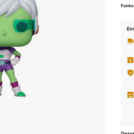
Funko
Env
Descr