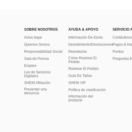
SOBRE NOSOTROS
AYUDA & APOYO
SERVICIO 
Aviso legal
Información De Envío
Contácteno
Quienes Somos
Desistimiento/Devoluciones
Pagos & Im
Responsabilidad Social
Reembolso
Puntos
Cómo Realizar El
Sala de Prensa
Preguntas f
Pedido
Empleo
Rastrear El Pedido
Ley de Servicios
Guía De Tallas
Digitales
SHEIN Afiliación
SHEIN VIP
Presentar una
Política de clasificación
denuncia
​Información del
producto