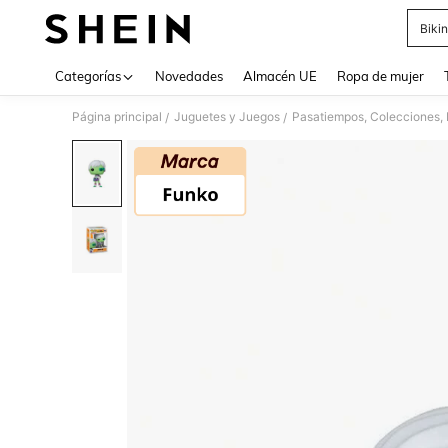
Bikin
Use up 
Categorías
Novedades
Almacén UE
Ropa de mujer
Página principal
Juguetes y Juegos
Pasatiempos, Colecciones, 
/
/