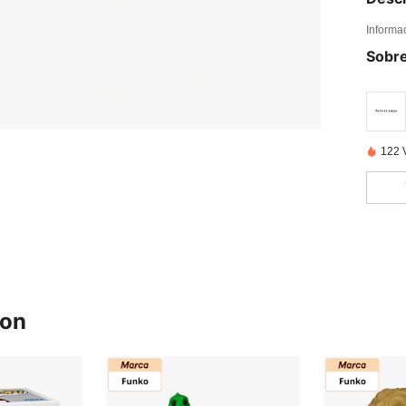
Informa
Sobre
122 
ron