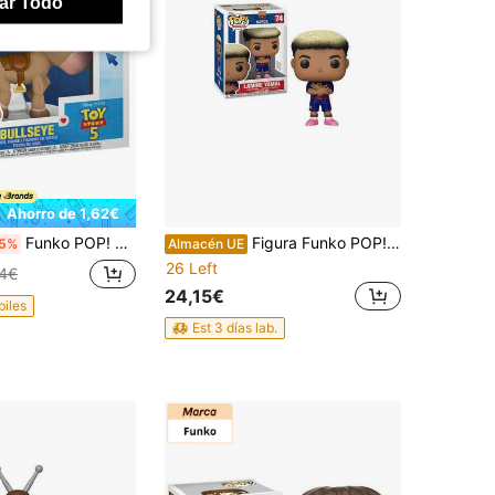
ar Todo
Ahorro de 1,62€
Funko POP! Disney Toy Story 5 - Bullseye Nº1713 - Figura de Vinilo Coleccionable 9cm - Producto Oficial
Figura Funko POP! EFL Football Fútbol Club Barcelona - Lamine Yamal 74 Raíz Merchan-Store
5%
Almacén UE
26 Left
74€
24,15€
biles
Est 3 días lab.