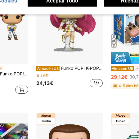
Cookies
Aceptar Todo
Rechaz
Funko POP! K-POP Demon Hunters Mira Golden - Figuras Funko de películas y series con detalles auténticos y realistas. Perfectas para coleccionistas y fans de todas las edades. Materiales duraderos que garantizan calidad y acabado premium. Diseños fieles a personajes icónicos de cine y televisión. Ideales para exposición, regalo o ampliar tu colección de Funko.
Almacén UE
Almacén UE
-
CIAL, ENVIO 24-48 HORAS PENÍNSULA, FIGURA, CABEZÓN, MUÑECO, JUGUETES, 100% ORIGINAL, , VAQUERA, MOVIE, COWBOY, SOMBRERO
6 Left
29,12€
30,
24,13€
4-5 días há