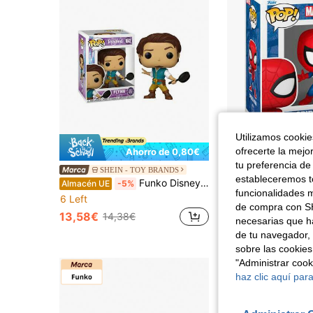
Utilizamos cookies
ofrecerte la mejo
Ahorro de 0,80€
Aho
tu preferencia de
| Figura Pop Classics - Fu
SHEIN - TOY BRANDS
Almacén UE
-3%
estableceremos to
Funko Disney: Tangled - Flynn 86291F
Almacén UE
-5%
20,92€
21,61€
funcionalidades m
6 Left
RRP:
44,28€
de compra con SH
4-5 días hábiles
13,58€
14,38€
necesarias que h
de tu navegador, 
sobre las cookies
"Administrar coo
haz clic aquí para