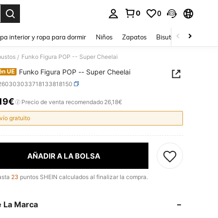
0
0
ar. Press Enter to select.
pa interior y ropa para dormir
Niños
Zapatos
Bisutería Y Accesorio
bustos
Funko Figura POP -- Super Cheelai
/
Funko Figura POP -- Super Cheelai
én UE
l260303033718133818150
,19€
ICE AND AVAILABILITY
Precio de venta recomendado
26,18€
vío gratuito
AÑADIR A LA BOLSA
asta
23
puntos SHEIN calculados al finalizar la compra.
 La Marca