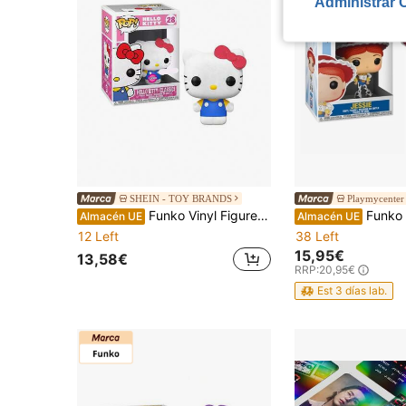
Administrar 
SHEIN - TOY BRANDS
Playmycenter
Funko Vinyl Figure: Sanrio - Hello Kitty 43461F
Funko Funko POP! 4 - JESSIE, 37393, Nº526, PRODUCTO CON LICENCIA OFI
Almacén UE
Almacén UE
12 Left
38 Left
15,95€
13,58€
RRP:
20,95€
Est 3 días lab.