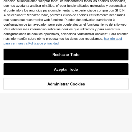
elección. Al seleccionar "Aceptar todo", estableceremos todas las cookies opcionales,
a de limpieza de telas
se puede usar junto con el desodori
que nos ayudan a analizar el tráfico, ofrecer funcionalidades mejoradas y personalizar
zante para mejores resultados, dos
el contenido y los anuncios para complementar tu experiencia de compra con SHEIN.
en uno. Spray de limpieza multiusos
para refrigeradores, congeladores y
Al seleccionar "Rechazar todo", permites el uso de cookies estrictamente necesarias
máquinas de hielo domésticos, disu
que hacen que nuestro sitio web funcione. Puedes desactivarlas cambiando la
elve fácilmente la escarcha persist
configuración de tu navegador, pero esto puede afectar el funcionamiento del sitio web.
ente sin raspar, ahorrando tiempo y
Para obtener más información sobre las cookies que utilizamos y para ajustar tus
esfuerzo. La fórmula activa puede p
configuraciones de cookies opcionales, selecciona "Administrar cookies". Para obtener
enetrar y derretir rápidamente la es
más información sobre cómo procesamos los datos que recopilamos,
haz clic aquí
carcha, mejorando la eficiencia del
para ver nuestra Política de privacidad.
descongelado. (Entrega aleatoria d
e modelos nuevos y antiguos)
Rechazar Todo
Aceptar Todo
Administrar Cookies
AÑADIR A LA BOLSA
jakehoe 1 paquete (25g+5g) Limpia
dor de desagües | Removedor de ob
33 Left
Pasta reparadora de cuero negro, c
strucciones de uso intensivo con ar
2
uidado de restauración del color del
(500+)
,65€
oma a limón para fregadero de coci
cuero, adecuado para muebles de v
3
na | Herramienta de limpieza esenci
,42€
inilo, sofás, asientos de automóvil, k
al de cocina para desatascar desag
it de reparación de zapatos de cuer
ües
o - Restaura el color desteñido y ra
yado del sofá de cuero