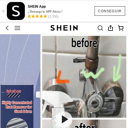
SHEIN App
×
CONSEGUIR
¡ Descarga la APP Ahora !
(1,350)