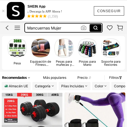
Pesas Y Mancuernas
SHEIN App
×
Pesas Gimnasio
CONSEGUIR
¡ Descarga la APP Ahora !
(1,350)
Mancuernas Mujer
Mancuernas Ajustable
Mancuernas Hombre
Pesas Y Mancuernas
Equipación de
Pesas para
Pinzas para
Soporte para
Pesa
Fitness
muñecas y
Mano
flexiones
Integrado
tobillos para
entrenamiento
de fuerza
Recomendados
Más populares
Precio
Filtros
Almacén UE
Categoría
Pilas Incluidas
Color
Compos