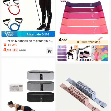
Ahorro de 0,11€
4
,18€
1 Set de 5 bandas de resistencia co
200+ vendidos
n asas, adecuadas para entrenamie
34 Left
2
3
4
nto en casa, pilates, moldeado
4
,51€
-2%
4,62€