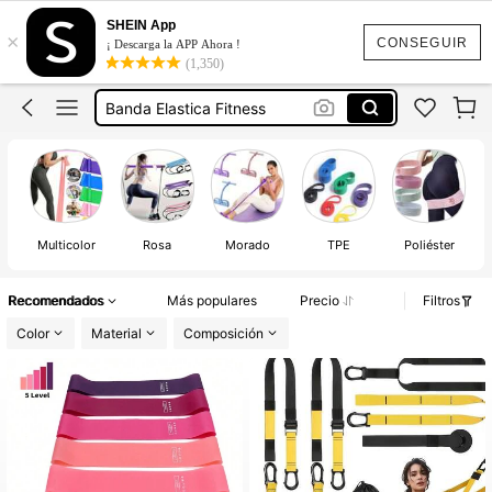
Bandas Elasticas Gym
SHEIN App
×
Gomas Elasticas Gimnasio
CONSEGUIR
¡ Descarga la APP Ahora !
(1,350)
Banda Elastica Fitness
Ejercicio En Casa
Tobilleras Gym
Bandas Elasticas Gym
Multicolor
Rosa
Morado
TPE
Poliéster
Recomendados
Más populares
Precio
Filtros
Color
Material
Composición