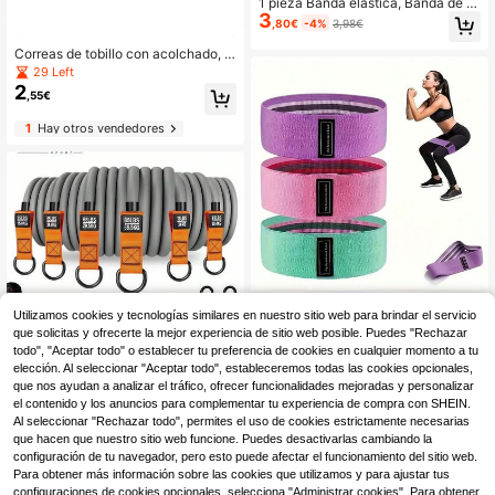
1 pieza Banda elástica, Banda de re
3
sistencia numerada, Banda de estir
,80€
-4%
3,98€
amiento de yoga, Banda de resisten
cia de estiramiento de ballet de 8 b
Correas de tobillo con acolchado, a
ucles, Banda de estiramiento de da
decuadas para entrenamiento de fu
29 Left
nza, Banda de ejercicio ajustable d
erza de piernas, máquina de cables
2
e múltiples bucles, Pilates Yoga Da
,55€
y banda de resistencia, unisex, man
nza, Banda de resistencia multifunc
guito de tobillo ajustable, accesorio
ional de yoga y pilates, Entrenador
1
Hay otros vendedores
esencial para fitness en casa, pilate
portátil de flexibilidad y fuerza, Fitn
s, entrenamiento de yoga, equipo d
ess en casa, Ballet, Equipo de fitnes
e fitness, set de entrenamiento de p
s, Equipo de gimnasia, Suministros
ilates
de danza
Banda de resistencia de tela elástic
Utilizamos cookies y tecnologías similares en nuestro sitio web para brindar el servicio
3
a para cadera, anillo elástico de yo
,25€
que solicitas y ofrecerte la mejor experiencia de sitio web posible. Puedes "Rechazar
ga para adelgazar piernas y abrir ca
todo", "Aceptar todo" o establecer tu preferencia de cookies en cualquier momento a tu
deras, equipo pequeño de entrenam
elección. Al seleccionar "Aceptar todo", estableceremos todas las cookies opcionales,
iento de fitness en casa para dar for
ma a la cadera
que nos ayudan a analizar el tráfico, ofrecer funcionalidades mejoradas y personalizar
Juego de 11 piezas de bandas de re
el contenido y los anuncios para complementar tu experiencia de compra con SHEIN.
sistencia, equipo de entrenamiento
10 Left
Al seleccionar "Rechazar todo", permites el uso de cookies estrictamente necesarias
multifuncional para la parte superior
10
que hacen que nuestro sitio web funcione. Puedes desactivarlas cambiando la
,70€
del Body, bandas elásticas durader
configuración de tu navegador, pero esto puede afectar el funcionamiento del sitio web.
as para fitness en casa, bandas de
Para obtener más información sobre las cookies que utilizamos y para ajustar tus
3
Hay otros vendedores
entrenamiento de resistencia, equip
configuraciones de cookies opcionales, selecciona "Administrar cookies". Para obtener