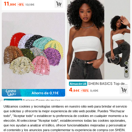
en vacaciones de playa, festivales
11
de música y fiestas
,99€
-9%
13,18€
10
SHEIN BASICS Top de c
Almacén UE
amisola corto ajustado de unicolor
4
,94€
-10%
5,49€
blanco para mujer, uso diario, ropa d
Ahorro de 0,11€
e casa, verano, minimalista, básico,
modesto
1 pieza Gorro de mujer e
Almacén UE
stilo Y2K casual y lindo, con contra
#1 Más vendidos
en Marrón café Sombrero de cubo para mujer
Utilizamos cookies y tecnologías similares en nuestro sitio web para brindar el servicio
ste de color, lentejuelas brillantes, h
(1000+)
que solicitas y ofrecerte la mejor experiencia de sitio web posible. Puedes "Rechazar
ueco y transpirable, hecho a mano
todo", "Aceptar todo" o establecer tu preferencia de cookies en cualquier momento a tu
5
de punto, adecuado para salir, fotog
,76€
-1%
5,87€
elección. Al seleccionar "Aceptar todo", estableceremos todas las cookies opcionales,
rafía, uso diario, sombrero de cubo
que nos ayudan a analizar el tráfico, ofrecer funcionalidades mejoradas y personalizar
el contenido y los anuncios para complementar tu experiencia de compra con SHEIN.