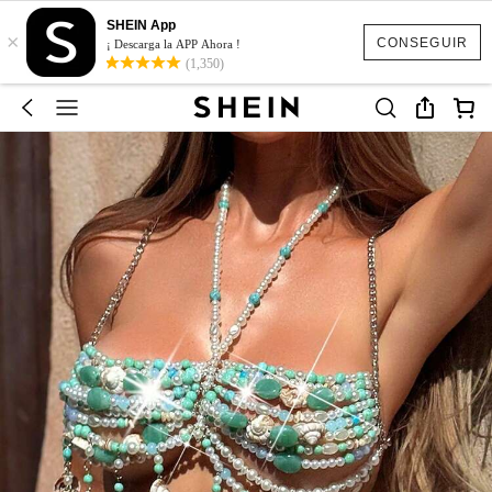
SHEIN App
×
CONSEGUIR
¡ Descarga la APP Ahora !
(1,350)