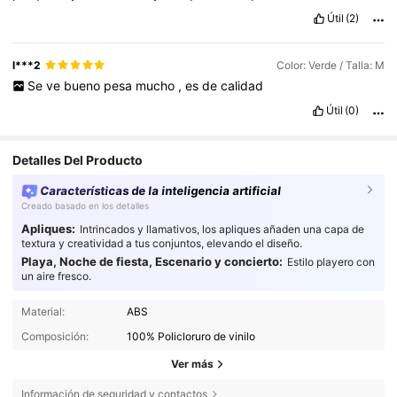
Útil
(2)
l***2
Color: Verde / Talla: M
Se
ve
bueno
pesa
mucho
,
es
de
calidad
Útil
(0)
Detalles Del Producto
Características de la inteligencia artificial
Creado basado en los detalles
Apliques:
Intrincados y llamativos, los apliques añaden una capa de
textura y creatividad a tus conjuntos, elevando el diseño.
Playa, Noche de fiesta, Escenario y concierto:
Estilo playero con
un aire fresco.
Material:
ABS
Composición:
100% Policloruro de vinilo
Ver más
Información de seguridad y contactos