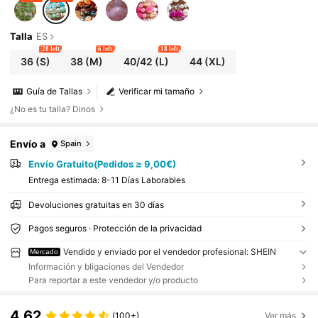
Talla
ES
28 left
6 left
18 left
36
(S)
38
(M)
40/42
(L)
44
(XL)
Guía de Tallas
Verificar mi tamaño
¿No es tu talla? Dinos
Envío a
Spain
Envío Gratuito(Pedidos ≥ 9,00€)
Entrega estimada:
8-11 Días Laborables
Devoluciones gratuitas en 30 días
Pagos seguros · Protección de la privacidad
Vendido y enviado por el vendedor profesional: SHEIN
Mercado
Información y bligaciones del Vendedor
Para reportar a este vendedor y/o producto
4,62
(100+)
Ver más