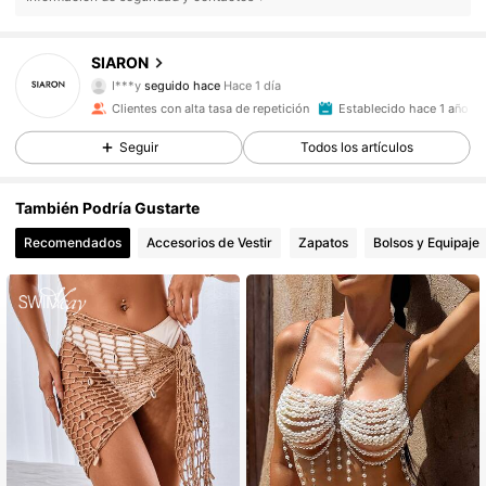
5.5K Seguidores
4,85
SIARON
I***y
seguido hace
Hace 1 día
5.5K Seguidores
4,85
Clientes con alta tasa de repetición
Establecido hace 1 año
5.5K Seguidores
4,85
Seguir
Todos los artículos
5.5K Seguidores
4,85
También Podría Gustarte
Recomendados
Accesorios de Vestir
Zapatos
Bolsos y Equipaje
5.5K Seguidores
4,85
5.5K Seguidores
4,85
5.5K Seguidores
4,85
5.5K Seguidores
4,85
5.5K Seguidores
4,85