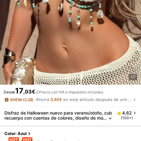
1/7
17
,03€
Desde
Precio con IVA e impuestos incluidos
Ahorra
0,85€
en este artículo después de unirte.
Disfraz de Halloween nuevo para verano/otoño, cub
4,62
recuerpo con cuentas de colores, diseño de mo
(100+)
da sexy europeo y americano para vacaciones
en la playa
Color: Azul