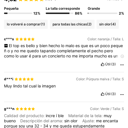
Pequeña
La talla corresponde
Grande
12%
86%
2%
lo volveré a comprar
(1)
para todas las chicas
(2)
sin olor
(4)
c***s
Color: naranja / Talla: L
El
top
es
bello
y
bien
hecho
lo
malo
es
que
es
un
poco
peque
ñ
o
y
no
me
quedo
tapando
completamente
el
pecho
pero
como
lo
usar
é
para
un
concierto
no
me
importa
mucho
es
un
poco
pesado
Útil
(3)
d***i
Color: Púrpura malva / Talla: S
Muy
lindo
tal
cual
la
imagen
Útil
(3)
g***n
Color: Verde / Talla: S
Calidad del producto:
incre
í
ble
Material de la tela:
muy
bueno
Descripción del aroma:
sin
olor
Ajuste:
me
encanta
porque
soy
una
32
-
34
y
me
queda
estupendamente