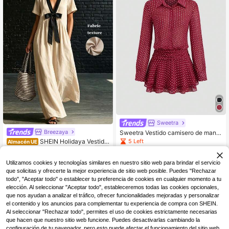
Sweetra
Breezaya
Sweetra Vestido camisero de mang
a larga con botones, volantes y dob
5 Left
SHEIN Holidaya Vestido
Almacén UE
ladillo con capas, de estilo elegante
casual de vacaciones para mujer c
16
15
y con lunares para mujer
,99€
,59€
on cuello en V, manga corta holgad
a, ribete negro en contraste y lazo,
Utilizamos cookies y tecnologías similares en nuestro sitio web para brindar el servicio
vestido de mujer, vestido de playa p
que solicitas y ofrecerte la mejor experiencia de sitio web posible. Puedes "Rechazar
ara vacaciones de verano, vestido
todo", "Aceptar todo" o establecer tu preferencia de cookies en cualquier momento a tu
de vacaciones con tela drapeada te
elección. Al seleccionar "Aceptar todo", estableceremos todas las cookies opcionales,
xturizada, vestido casual de lino, at
que nos ayudan a analizar el tráfico, ofrecer funcionalidades mejoradas y personalizar
uendo de vacaciones, nueva llegad
el contenido y los anuncios para complementar tu experiencia de compra con SHEIN.
a de verano, vestido caqui para muj
Al seleccionar "Rechazar todo", permites el uso de cookies estrictamente necesarias
er, vestido holgado y suave, falda c
ompleta de vacaciones para mujer,
que hacen que nuestro sitio web funcione. Puedes desactivarlas cambiando la
vestido casual de vacaciones, ropa
configuración de tu navegador, pero esto puede afectar el funcionamiento del sitio web.