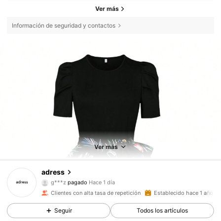
Ver más
Información de seguridad y contactos
Ver más
1.8K Seguidores
4,83
adress
g***z
pagado
Hace 1 día
t***6
seguido hace
Hace 19 horas
Clientes con alta tasa de repetición
Establecido hace 1 año
1.8K Seguidores
4,83
Seguir
Todos los artículos