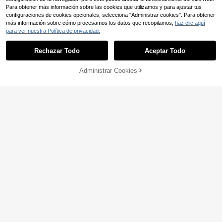
de verano para mujer, falda de vera
Para obtener más información sobre las cookies que utilizamos y para ajustar tus
no
configuraciones de cookies opcionales, selecciona "Administrar cookies". Para obtener
más información sobre cómo procesamos los datos que recopilamos,
haz clic aquí
para ver nuestra Política de privacidad.
Rechazar Todo
Aceptar Todo
22
Administrar Cookies
AÑADIR A LA BOLSA
Ahorro de 5,32€
EMERY ROSE Vestido mi
#negroatemporal
Almacén UE
ni de verano sin mangas con cintur
8
Maija Vestido largo negr
Almacén UE
,67€
-38%
13,99€
a alta y bajo acampanado para muj
o de línea A, con cuello en V sin ma
#2 Más vendidos
en Fiesta Vestidos De Mujer
er
ngas y cintura ajustada, vestido de
(100+)
vacaciones
15
,49€