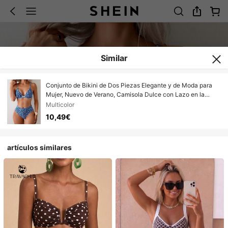
Similar
Conjunto de Bikini de Dos Piezas Elegante y de Moda para
Mujer, Nuevo de Verano, Camisola Dulce con Lazo en la
Espalda, Estampado Floral Aleatorio, para Vacaciones y
Multicolor
Playa, con Corte Dividido
10,49€
artículos similares