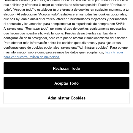
Swim Chiccia Conjunto de bikini de
Utilizamos cookies y tecnologías similares en nuestro sitio web para brindar el servicio
,58€
-2%
10,88€
unicolor, con nudo delantero, sexy,
stampado floral aleatorio de tela tex
e bikini para mujer, traje de baño co
baño sexy con diseño de bloques d
(500+)
que solicitas y ofrecerte la mejor experiencia de sitio web posible. Puedes "Rechazar
10
12
conjunto de bikini de dos piezas
turizada, estilo vintage de vacacion
,99€
,49€
n estampado floral y dobladillo de fl
e color y tiras cruzadas para mujer,
todo", "Aceptar todo" o establecer tu preferencia de cookies en cualquier momento a tu
11
es en la playa y fiesta
ores con tirantes tipo halter, traje d
de verano y playa
,49€
elección. Al seleccionar "Aceptar todo", estableceremos todas las cookies opcionales,
e baño casual y de moda para vaca
que nos ayudan a analizar el tráfico, ofrecer funcionalidades mejoradas y personalizar
ciones de verano en la playa
el contenido y los anuncios para complementar tu experiencia de compra con SHEIN.
Al seleccionar "Rechazar todo", permites el uso de cookies estrictamente necesarias
que hacen que nuestro sitio web funcione. Puedes desactivarlas cambiando la
configuración de tu navegador, pero esto puede afectar el funcionamiento del sitio web.
Para obtener más información sobre las cookies que utilizamos y para ajustar tus
configuraciones de cookies opcionales, selecciona "Administrar cookies". Para obtener
más información sobre cómo procesamos los datos que recopilamos,
haz clic aquí
para ver nuestra Política de privacidad.
Rechazar Todo
Mostrar artículos similares con stock
Ver todo
Aceptar Todo
Lo sentimos, este producto está agotado.
4
#Bikini Vcay
6
Administrar Cookies
AGOTADO
Swim Mod Conjunto de bikini de 2
Traje de baño de una pieza sexy co
22
Swim Basics Conjunto de bikini y s
piezas con estampado de leopardo,
n escote en V cruzado para mujer,
10
11
,88€
horts de verano para mujer con part
,19€
animal o pez para mujer, con corte
conjunto de bikini de 2 piezas de u
10
Swim Mod
,24€
-1%
10,39€
e superior con volantes y tirantes gr
alto y tirantes ajustables con soport
nicolor con cintura alta para vacaci
Swim Mod Bikini de traje de baño d
uesos, y Bottom con diseño hueco,
e de acero, colección Primavera/Ve
ones, playa y verano
e lunares marrón sobre base azul, el
10
en unicolor con adorno de concha,
rano 2026
,49€
egante y estilizador, perfecto para v
para vacaciones y playa
acaciones en la playa, Primavera/V
erano 2026