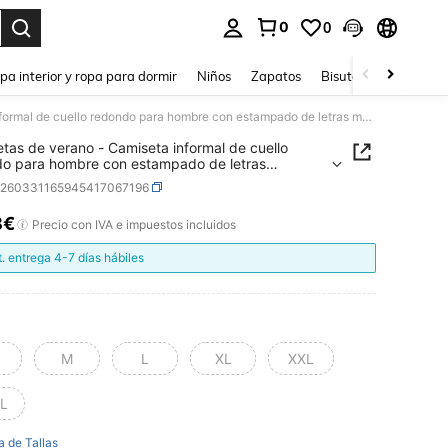
0
0
ar. Press Enter to select.
pa interior y ropa para dormir
Niños
Zapatos
Bisutería Y Accesorio
Camisetas de verano - Camiseta informal de cuello redondo para hombre con estampado de letras mayúsculas agrietadas, camiseta negra versátil con estampado para hombre, un gran regalo para él - Camiseta de algodón
tas de verano - Camiseta informal de cuello
o para hombre con estampado de letras
ulas agrietadas, camiseta negra versátil con
z260331165945417067196
ado para hombre, un gran regalo para él -
ta de algodón
8€
ICE AND AVAILABILITY
Precio con IVA e impuestos incluidos
t. entrega 4-7 días hábiles
M
L
XL
XXL
L
a de Tallas