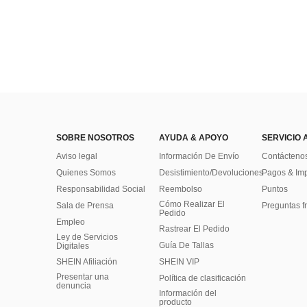
SOBRE NOSOTROS
AYUDA & APOYO
SERVICIO 
Aviso legal
Información De Envío
Contácteno
Quienes Somos
Desistimiento/Devoluciones
Pagos & Im
Responsabilidad Social
Reembolso
Puntos
Cómo Realizar El
Sala de Prensa
Preguntas f
Pedido
Empleo
Rastrear El Pedido
Ley de Servicios
Guía De Tallas
Digitales
SHEIN Afiliación
SHEIN VIP
Presentar una
Política de clasificación
denuncia
​Información del
producto