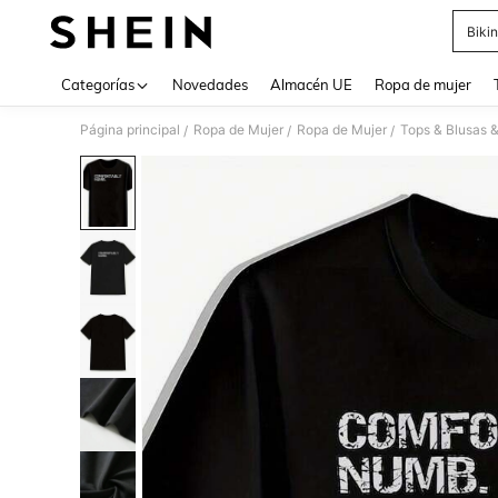
Bikin
Use up 
Categorías
Novedades
Almacén UE
Ropa de mujer
Página principal
Ropa de Mujer
Ropa de Mujer
Tops & Blusas 
/
/
/