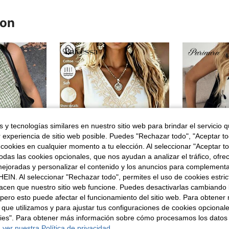
ron
 y tecnologías similares en nuestro sitio web para brindar el servicio qu
r experiencia de sitio web posible. Puedes "Rechazar todo", "Aceptar t
 cookies en cualquier momento a tu elección. Al seleccionar "Aceptar to
das las cookies opcionales, que nos ayudan a analizar el tráfico, ofre
ejoradas y personalizar el contenido y los anuncios para complementa
EIN. Al seleccionar "Rechazar todo", permites el uso de cookies estri
5
5
acen que nuestro sitio web funcione. Puedes desactivarlas cambiando 
Balvessa
#ropape
pero esto puede afectar el funcionamiento del sitio web. Para obtener
 bajo, verde y blanco, estilo casual de verano, con corpiño fruncido, cottage core, para picnic, playa y elegante
Balvessa Camisa casual de mujer sin mangas con cuello en V, bordada con flores rojas
Paria
Almacén UE
-50%
Almacén UE
 que utilizamos y para ajustar tus configuraciones de cookies opcional
en Bordado Blusas de oficina
#9 Más vendidos
(
kies". Para obtener más información sobre cómo procesamos los datos
4,90€
9,99€
 ver nuestra Política de privacidad.
9,99€