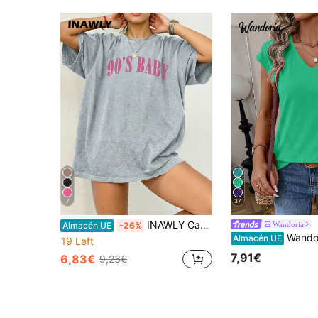
7
37
INAWLY Camiseta de manga corta con estampado de letras, casual de verano
Wandoria
Almacén UE
-26%
Wandoria Camiseta casual versát
Almacén UE
19 Left
7,91€
6,83€
9,23€