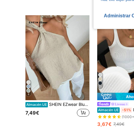
(1000+)
Administrar 
21
8
Aho
SHEIN EZwear Blusa casual de cuello halter tejida en color caqui para mujer
Livesso
Almacén UE
Liv
Almacén UE
-51%
7,49€
(1000+
3,67€
7,49€