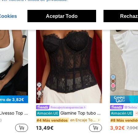
Cookies
Aceptar Todo
Rechaz
28
15
rro de 3,82€
#encajeytransparencias
Soleia
esso Top de tirantes de unicolor para mujer, estilo casual de negocios, nueva llegada de verano
Glamine Top tubo sexy y versátil de encaje para mujer, ideal para citas y fiestas
Almacén UE
Almacén UE
-
en Encaje Tops, blusas y camisetas de mujer
#4 Más vendidos
#8 Más vendid
)
13,49€
3,92€
7,99€