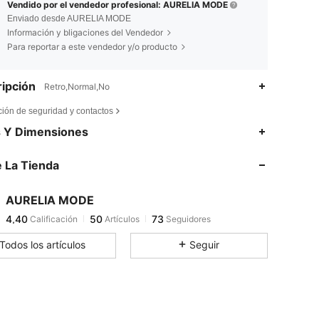
Vendido por el vendedor profesional: AURELIA MODE
Enviado desde AURELIA MODE
Información y bligaciones del Vendedor
Para reportar a este vendedor y/o producto
ipción
Retro,Normal,No
ción de seguridad y contactos
4,40
50
73
s Y Dimensiones
4,40
50
73
 La Tienda
4,40
50
73
4,40
50
73
AURELIA MODE
4,40
50
73
Calificación
Artículos
Seguidores
j***2
seguido hace
Hace 1 día
4,40
50
73
Todos los artículos
Seguir
4,40
50
73
4,40
50
73
4,40
50
73
4,40
50
73