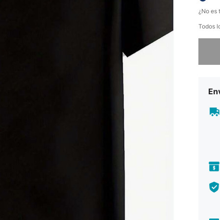
¿No es t
Todos l
Lo sent
Env