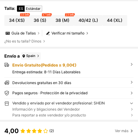
Talla
:
ES
Estándar
13 left
17 left
23 left
34
(XS)
36
(S)
38
(M)
40/42
(L)
44
(XL)
Guía de Tallas
Verificar mi tamaño
¿No es tu talla? Dinos
Envío a
Spain
Envío Gratuito(Pedidos ≥ 9,00€)
Entrega estimada:
8-11 Días Laborables
Devoluciones gratuitas en 30 días
Pagos seguros · Protección de la privacidad
Vendido y enviado por el vendedor profesional: SHEIN
Información y bligaciones del Vendedor
Para reportar a este vendedor y/o producto
4,00
(2)
Ver más