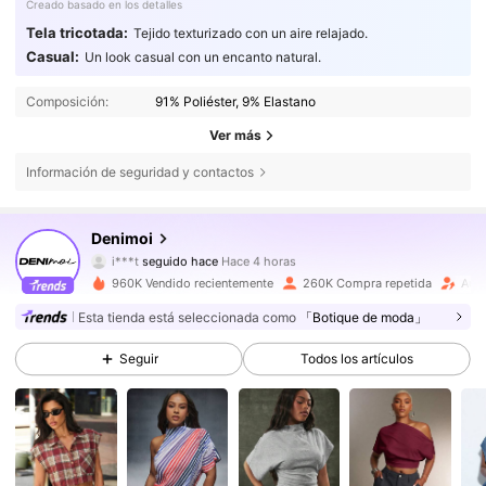
Creado basado en los detalles
Tela tricotada:
Tejido texturizado con un aire relajado.
Casual:
Un look casual con un encanto natural.
Composición:
91% Poliéster, 9% Elastano
Ver más
Información de seguridad y contactos
416K Seguidores
4,76
Denimoi
i***t
seguido hace
Hace 4 horas
s***v
está navegando
960K Vendido recientemente
260K Compra repetida
Aum
416K Seguidores
4,76
Esta tienda está seleccionada como
「Botique de moda」
Seguir
Todos los artículos
416K Seguidores
4,76
416K Seguidores
4,76