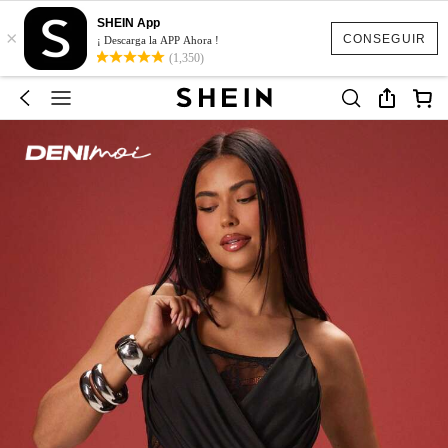
SHEIN App
×
CONSEGUIR
¡ Descarga la APP Ahora !
(1,350)