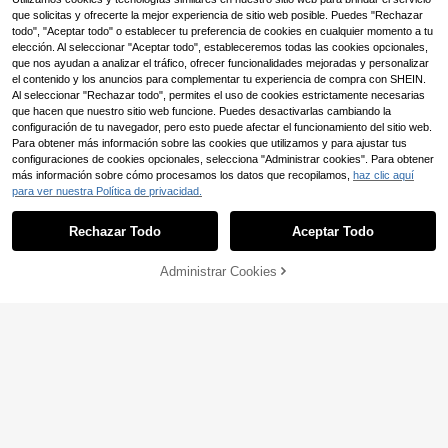
que solicitas y ofrecerte la mejor experiencia de sitio web posible. Puedes "Rechazar
todo", "Aceptar todo" o establecer tu preferencia de cookies en cualquier momento a tu
elección. Al seleccionar "Aceptar todo", estableceremos todas las cookies opcionales,
que nos ayudan a analizar el tráfico, ofrecer funcionalidades mejoradas y personalizar
el contenido y los anuncios para complementar tu experiencia de compra con SHEIN.
Al seleccionar "Rechazar todo", permites el uso de cookies estrictamente necesarias
que hacen que nuestro sitio web funcione. Puedes desactivarlas cambiando la
configuración de tu navegador, pero esto puede afectar el funcionamiento del sitio web.
Para obtener más información sobre las cookies que utilizamos y para ajustar tus
configuraciones de cookies opcionales, selecciona "Administrar cookies". Para obtener
más información sobre cómo procesamos los datos que recopilamos,
haz clic aquí
para ver nuestra Política de privacidad.
#encajeytransparencias
Rechazar Todo
Aceptar Todo
Opulessa Top de mujer
Almacén UE
10
de punto con encaje de unicolor par
,49€
a vacaciones de primavera/verano
Administrar Cookies
AÑADIR A LA BOLSA
SHEIN BAE
SHEIN BAE Top de tirantes cas
NEW
14
ual para mujer con cuello drapeado
,49€
y decoración de lentejuelas dorada
s, top marrón sin espalda, adecuado
para vacaciones en la playa, vacac
iones en la playa, uso diario, top ma
rrón práctico, top de tirantes marró
n, ropa de oficina, primavera/veran
o