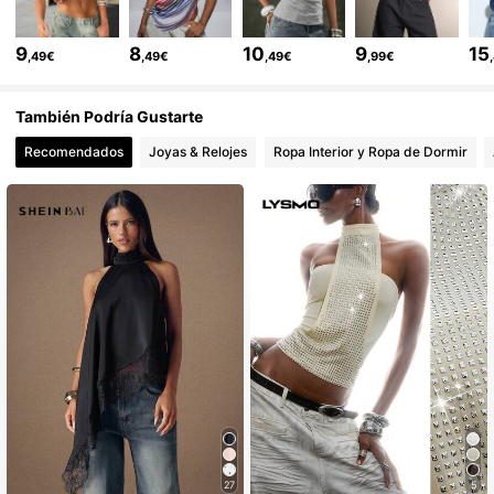
416K Seguidores
4,76
9
8
10
9
15
,49€
,49€
,49€
,99€
416K Seguidores
4,76
También Podría Gustarte
Recomendados
Joyas & Relojes
Ropa Interior y Ropa de Dormir
416K Seguidores
4,76
416K Seguidores
4,76
416K Seguidores
4,76
416K Seguidores
4,76
416K Seguidores
4,76
27
5