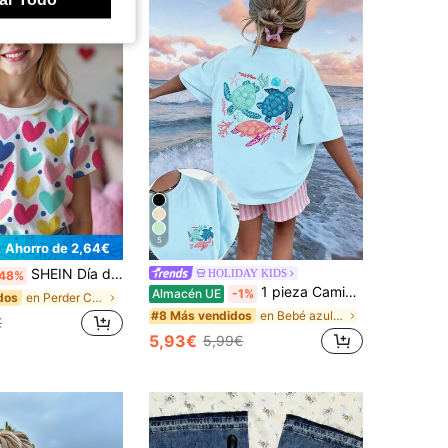
5
Ahorro de 2,64€
SHEIN Día de San Valentín, Camiseta de manga corta de cuello redondo con estampado de corazón y lunares, estilo minimalista informal para niñas preadolescentes, adecuado para verano
HOLIDAY KIDS
48%
1 pieza Camiseta de manga corta con estampado divertido de tortuga azul claro para niñas, top casual con tema de criaturas marinas, patrón de líneas de animales marinos, cuello redondo, ajuste holgado, tela suave, amigable con la piel y transpirable, estilo versátil para vacaciones en la playa y uso diario, 3 piezas aleatorias, se envía 1 pieza
Almacén UE
-1%
en Perder Camisetas para niñas preadolescentes
dos
en Bebé azul Tops para niñas preadolescentes
#8 Más vendidos
€
5,93€
5,99€