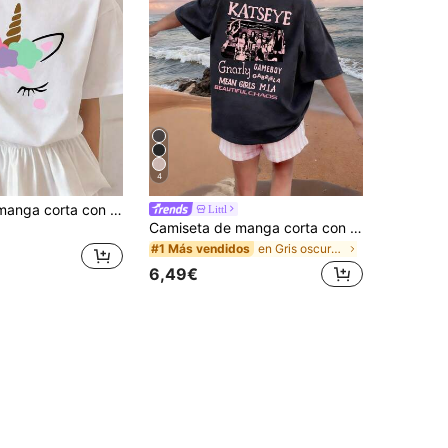
4
Camiseta de manga corta con estampado de unicornio para niñas, ropa infantil holgada y versátil
Littl
Camiseta de manga corta con cuello redondo y estampado casual para niñas preadolescentes, top de verano, transpirable
en Gris oscuro Tops para niñas preadolescentes
#1 Más vendidos
6,49€