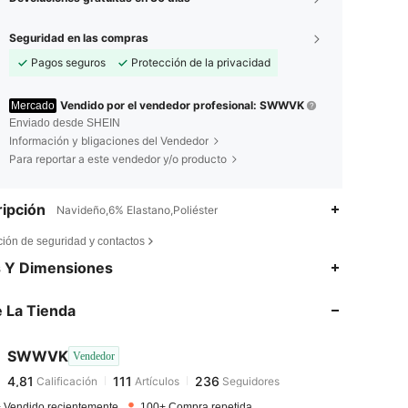
Seguridad en las compras
Pagos seguros
Protección de la privacidad
Vendido por el vendedor profesional: SWWVK
Mercado
Enviado desde SHEIN
Información y bligaciones del Vendedor
Para reportar a este vendedor y/o producto
ipción
Navideño,6% Elastano,Poliéster
ción de seguridad y contactos
4,81
111
236
s Y Dimensiones
 La Tienda
4,81
111
236
SWWVK
Vendedor
4,81
111
236
Calificación
Artículos
Seguidores
n***1
pagado
Hace 1 día
 Vendido recientemente
100+ Compra repetida