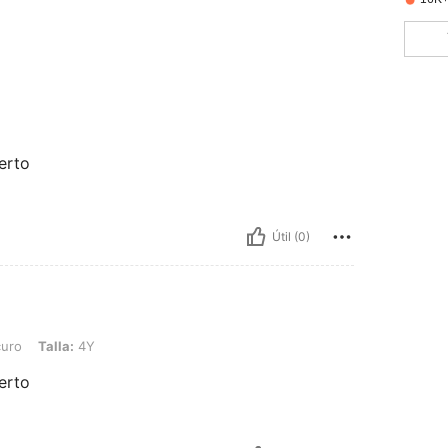
erto
Útil (0)
: 4Y
uro
Talla:
4Y
erto