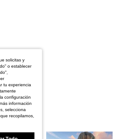
e solicitas y
odo" o establecer
do",
cer
r tu experiencia
ctamente
la configuración
 más información
es, selecciona
 que recopilamos,
ar Todo