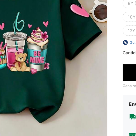
8Y 
10Y
12Y
Guí
Cantid
Gana h
Env