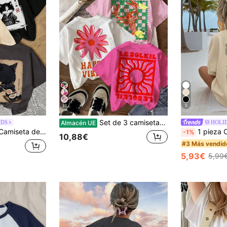
13
5
Set de 3 camisetas de manga corta, cuello redondo, estilo minimalista y casual para niña preadolescente, con estampado de vacaciones en la playa con estilo vintage. Adecuado para uso diario en todas las estaciones, escuela, salidas, calles, vacaciones, regreso a clases, primavera y verano. Cómodo, elegante, uso casual para niñas preadolescentes.
IDS
HOLI
Almacén UE
preadolescentes de talla media/grande, adecuada para la escuela, salidas y uso diario, set versátil de varias piezas, lindo
1 pieza Camiseta de manga corta con cuello redondo y estampado gráfico casual pa
-1%
10,88€
#3 Más vendid
5,93€
5,99