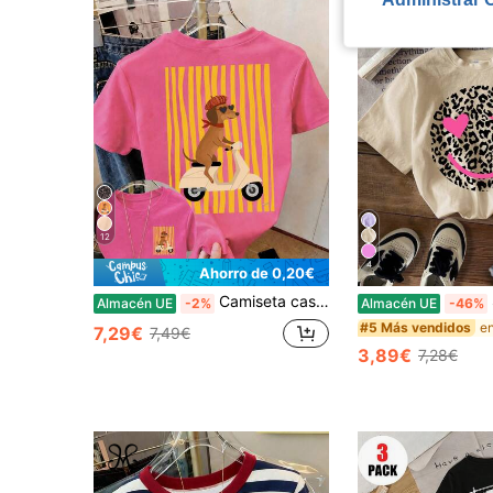
12
4
Ahorro de 0,20€
Camiseta casual de manga corta con estampado, holgada y con hombros caídos, adecuada para niñas preadolescentes en verano
S
Almacén UE
-2%
Almacén UE
-46%
#5 Más vendidos
7,29€
7,49€
3,89€
7,28€