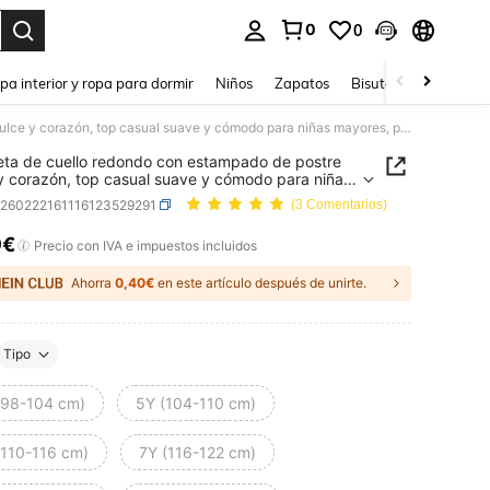
0
0
ar. Press Enter to select.
pa interior y ropa para dormir
Niños
Zapatos
Bisutería Y Accesorio
Camiseta de cuello redondo con estampado de postre dulce y corazón, top casual suave y cómodo para niñas mayores, primavera/verano
ta de cuello redondo con estampado de postre
y corazón, top casual suave y cómodo para niñas
s, primavera/verano
k260222161116123529291
(3 Comentarios)
9€
ICE AND AVAILABILITY
Precio con IVA e impuestos incluidos
Ahorra
0,40€
en este artículo después de unirte.
Tipo
(98-104 cm)
5Y (104-110 cm)
(110-116 cm)
7Y (116-122 cm)