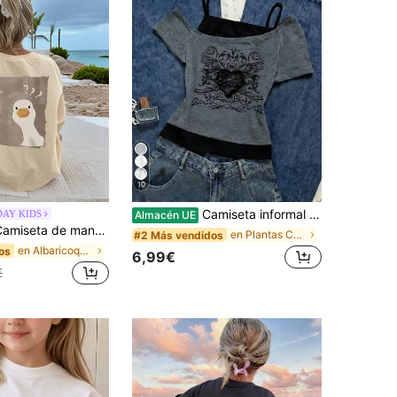
10
Camiseta informal de 2 en 1 para niña preadolescente. Esta camiseta presenta estampados de lema con letras y gráficos de automóviles, con diseño de mangas cortas con hombros descubiertos, adecuada para actividades de ocio de verano, compras y toma de fotos.
DAY KIDS
Almacén UE
ra adolescentes, ropa de verano para estudiantes y niñas preadolescentes - Pato con signo de interrogación, diseñada para amantes de animales únicos
en Plantas Camisetas para niñas preadolescentes
#2 Más vendidos
en Albaricoque Tops para niñas preadolescentes
os
6,99€
€