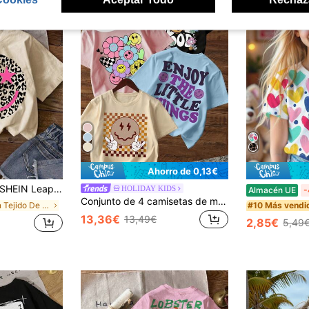
Ahorro de 0,13€
HEIN Leap Crew Camiseta de manga corta de cuello redondo simple para niña preadolescente, informal para primavera y verano
HOLIDAY KIDS
Almacén UE
-
Conjunto de 4 camisetas de manga corta con cuello redondo y estampado de cara sonriente para niñas, ropa de verano para estudiantes y niños pequeños - ¡Las camisetas de diseño lindo traen alegría y felicidad a cada niño!
en Tejido De Punto Camisetas para niñas preadolesc
#10 Más vendi
13,36€
13,49€
2,85€
5,49