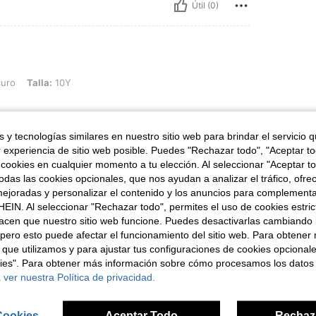
Útil (0)
: 10Y
uro
Talla:
10Y
 y tecnologías similares en nuestro sitio web para brindar el servicio qu
r experiencia de sitio web posible. Puedes "Rechazar todo", "Aceptar t
Útil (0)
 cookies en cualquier momento a tu elección. Al seleccionar "Aceptar to
das las cookies opcionales, que nos ayudan a analizar el tráfico, ofre
ejoradas y personalizar el contenido y los anuncios para complementa
EIN. Al seleccionar "Rechazar todo", permites el uso de cookies estri
acen que nuestro sitio web funcione. Puedes desactivarlas cambiando 
pero esto puede afectar el funcionamiento del sitio web. Para obtener
 que utilizamos y para ajustar tus configuraciones de cookies opcional
kies". Para obtener más información sobre cómo procesamos los datos
ron
 ver nuestra Política de privacidad.
Cookies
Aceptar Todo
Rechaz