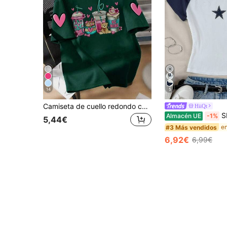
14
5
Camiseta de cuello redondo con estampado de postres y corazones para niña preadolescente, camiseta casual de verano para niñas, top suave
HiiQt
SHEIN Camiseta de
Almacén UE
-1%
5,44€
#3 Más vendidos
6,92€
6,99€