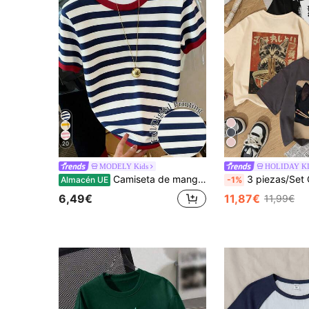
20
MODELY Kids
HOLIDAY K
Camiseta de manga corta de cuello redondo con rayas de colores retro y casual para niñas, estilo cómodo para verano y otoño, adecuado para uso diario de niñas, top de cuello redondo casual, diseño de rayas de colores minimalista adecuado para niñas de 8 a 12 años
3 piezas/Set Camiseta de manga corta con estampado de gato japonés de verano, top casual retro para niños, camiseta transpirable para niñas 
Almacén UE
-1%
6,49€
11,87€
11,99€