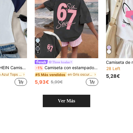
9
Three koalas
 cuello redondo para niña preadolescente, cómoda y casual, con diseño de parches y estampado de estrellas en contraste
Camiseta con estampado de dibujos animados para niña preadolescente de 6 a 7 años, adecuada para uso diario, top casual de moda para primavera/verano para niñas
-1%
28 Left
en Azul Tops para niñas preadolescentes
en Gris oscuro Tops para niñas preadolescentes
#5 Más vendidos
5,28€
5,93€
5,99€
Ver Más