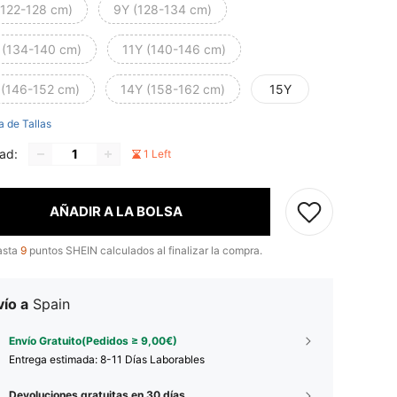
(122-128 cm)
9Y (128-134 cm)
 (134-140 cm)
11Y (140-146 cm)
 (146-152 cm)
14Y (158-162 cm)
15Y
a de Tallas
ad:
1 Left
AÑADIR A LA BOLSA
asta
9
puntos SHEIN calculados al finalizar la compra.
ío a
Spain
Envío Gratuito(Pedidos ≥ 9,00€)
Entrega estimada:
8-11 Días Laborables
Devoluciones gratuitas en 30 días