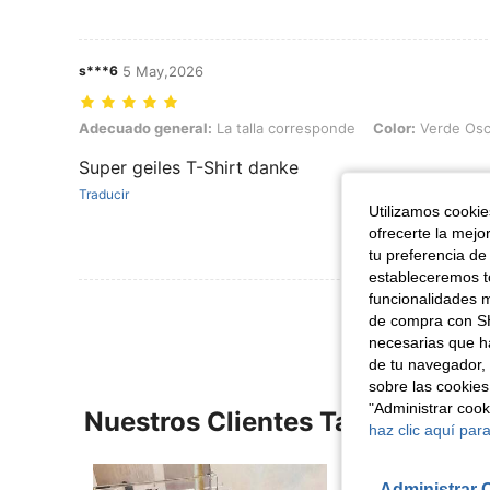
s***6
5 May,2026
Adecuado general: La talla corresponde, Color: Verde Oscuro, Talla
Adecuado general:
La talla corresponde
Color:
Verde Osc
Super geiles T-Shirt danke
Traducir
Utilizamos cookies
ofrecerte la mejo
tu preferencia de
estableceremos to
funcionalidades m
de compra con SH
necesarias que h
de tu navegador, 
sobre las cookies
"Administrar coo
Nuestros Clientes También Vie
haz clic aquí para
Administrar 