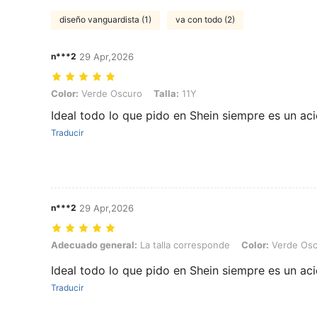
diseño vanguardista (1)
va con todo (2)
n***2
29 Apr,2026
Color: Verde Oscuro, Talla: 11Y
Color:
Verde Oscuro
Talla:
11Y
Ideal todo lo que pido en Shein siempre es un aci
Traducir
n***2
29 Apr,2026
Adecuado general: La talla corresponde, Color: Verde Oscuro, Talla
Adecuado general:
La talla corresponde
Color:
Verde Osc
Ideal todo lo que pido en Shein siempre es un aci
Traducir