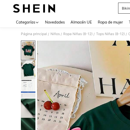
Bikin
Use up 
Categorías
Novedades
Almacén UE
Ropa de mujer
Página principal
Niños
Ropa Niñas (8-12)
Tops Niñas (8-12)
C
/
/
/
/