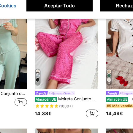
Cookies
Aceptar Todo
Rechaz
7
9
 con encaje estilo francés hombros descubiertos y pantalones largos para mujer
#PijamasdeSatén
#Eleganc
Moireta Conjunto de pijama para mujer de botones en la parte delantera con cuello de solapa de jacquard de satén
LuxeNights Co
Almacén UE
Almacén UE
#5 Más vendid
(1000+)
14,38€
14,49€