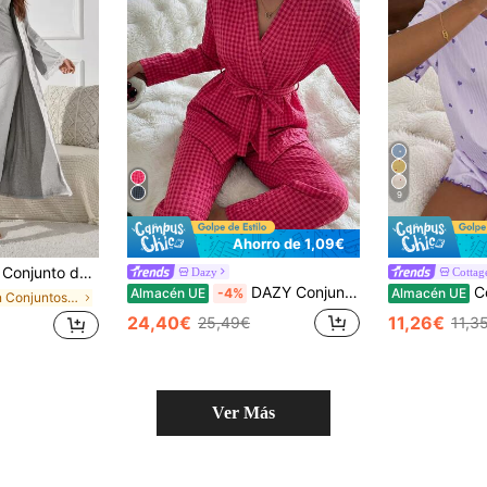
9
Ahorro de 1,09€
caje y vestido elegante de tirantes finos para mujer, ropa de otoño e invierno cómoda y con detalles elegantes
Dazy
Cottag
DAZY Conjunto de pijama de manga larga a cuadros con cinturón y pantalones largos para mujer, ropa de otoño/invierno
CottageSlumbe
Almacén UE
-4%
Almacén UE
en Conjuntos de batas Ropa de dormir para mujer
24,40€
11,26€
25,49€
11,3
Ver Más