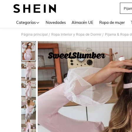
Pija
Use up 
Categorías
Novedades
Almacén UE
Ropa de mujer
Página principal
Ropa Interior y Ropa de Dormir
Pijama & Ropa 
/
/