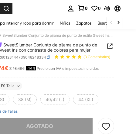
0
0
ar. Press Enter to select.
pa interior y ropa para dormir
Niños
Zapatos
Bisutería Y Accesorio
SweetSlumber Conjunto de pijama de punto de estilo Sweet Ins con contraste de colores para mujer
/
SweetSlumber Conjunto de pijama de punto de
 Sweet Ins con contraste de colores para mujer
i260123144739048248334
(3 Comentarios)
74€
-14%
ICE AND AVAILABILITY
18,49€
Precio con IVA e impuestos incluidos
ES Talla
(S)
38 (M)
40/42 (L)
44 (XL)
a de Tallas
imos, este producto está agotado.
AGOTADO