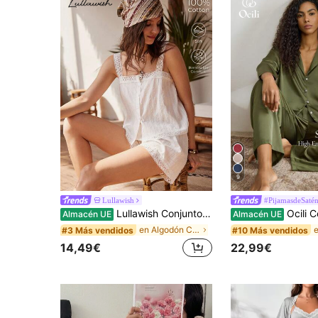
9
Lullawish
#PijamasdeSaté
Lullawish Conjunto de pijama de algodón suave con parches de encaje a lunares y rayas en estilo bohemio y cómodo para mujer
Ocili Conjunto de pijama de mujer de manga larga holgado y cómodo de satén sedo
Almacén UE
Almacén UE
en Algodón Conjuntos de pijama para mujer
#3 Más vendidos
#10 Más vendidos
14,49€
22,99€