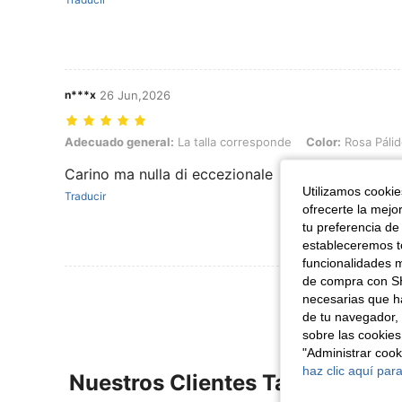
n***x
26 Jun,2026
Adecuado general: La talla corresponde, Color: Rosa Pálido, Talla: 
Adecuado general:
La talla corresponde
Color:
Rosa Páli
Carino ma nulla di eccezionale
Utilizamos cookies
Traducir
ofrecerte la mejo
tu preferencia de
estableceremos to
funcionalidades m
de compra con SH
necesarias que h
de tu navegador, 
sobre las cookies
"Administrar coo
haz clic aquí para
Nuestros Clientes También Vie