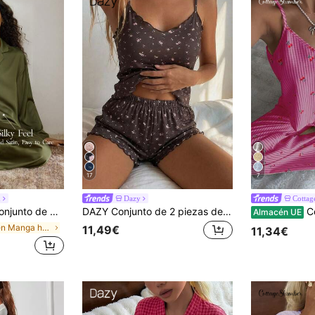
17
7
n
Dazy
Cottag
so, compuesto por top y pantalones, ideal para la temporada de vacaciones, otoño e invierno, con detalles acogedores y elegantes
DAZY Conjunto de 2 piezas de top camisola sin mangas con estampado floral dulce y pantalones cortos de pijama con diseño de bajo ondulado, ropa de dormir para mujer
CottageSlumbe
Almacén UE
en Manga hasta la muñeca Ropa de dormir para mujer
11,49€
11,34€