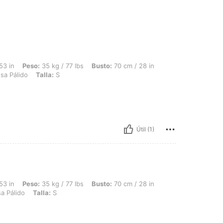
35 kg / 77 lbs, Busto: 70 cm / 28 in, Cintura: 65 cm / 26 in, Caderas: 103 cm / 41 
53 in
Peso:
35 kg / 77 lbs
Busto:
70 cm / 28 in
sa Pálido
Talla:
S
Útil (1)
35 kg / 77 lbs, Busto: 70 cm / 28 in, Cintura: 55 cm / 22 in, Caderas: 80 cm / 31 i
53 in
Peso:
35 kg / 77 lbs
Busto:
70 cm / 28 in
a Pálido
Talla:
S