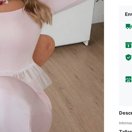
Env
Descr
Informa
Talla