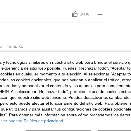
Útil (0)
XL
do
Talla:
XL
 y tecnologías similares en nuestro sitio web para brindar el servicio qu
r experiencia de sitio web posible. Puedes "Rechazar todo", "Aceptar t
 cookies en cualquier momento a tu elección. Al seleccionar "Aceptar to
Útil (0)
das las cookies opcionales, que nos ayudan a analizar el tráfico, ofre
ejoradas y personalizar el contenido y los anuncios para complementa
EIN. Al seleccionar "Rechazar todo", permites el uso de cookies estri
acen que nuestro sitio web funcione. Puedes desactivarlas cambiando 
pero esto puede afectar el funcionamiento del sitio web. Para obtener
 que utilizamos y para ajustar tus configuraciones de cookies opcional
kies". Para obtener más información sobre cómo procesamos los datos
 ver nuestra Política de privacidad.
ron