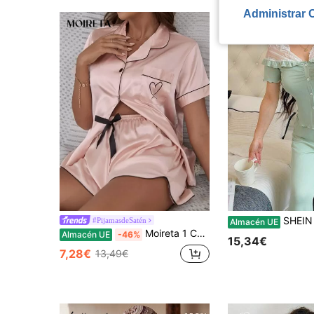
Administrar 
SHEIN Conjunto de pijama con top de manga corta
#PijamasdeSatén
Almacén UE
Moireta 1 Conjunto de pijama de satén con bordado de corazón y ribete de contraste
Almacén UE
-46%
15,34€
7,28€
13,49€