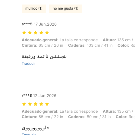
mullido (1)
no me gusta (1)
s***5
17 Jun,2026
Adecuado general: La talla corresponde, Altura: 135 cm / 53 in, Peso: 
Adecuado general:
La talla corresponde
Altura:
135 cm / 
Cintura:
65 cm / 26 in
Caderas:
103 cm / 41 in
Color:
Ro
بتجنننننن ناعمة ورقيقة
Traducir
r***8
12 Jun,2026
Adecuado general: La talla corresponde, Altura: 135 cm / 53 in, Peso: 
Adecuado general:
La talla corresponde
Altura:
135 cm / 
Cintura:
55 cm / 22 in
Caderas:
80 cm / 31 in
Color:
Ros
حلووووووووى
Traducir