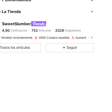
 La Tienda
4,90
752
202K
SweetSlumber
4,90
752
202K
Calificación
Artículos
Seguidores
B***m
pagado
Hace 1 día
 Vendido recientemente
180K Compra repetida
Aumento de seguidores 2
4,90
752
202K
Todos los artículos
Seguir
4,90
752
202K
4,90
752
202K
4,90
752
202K
4,90
752
202K