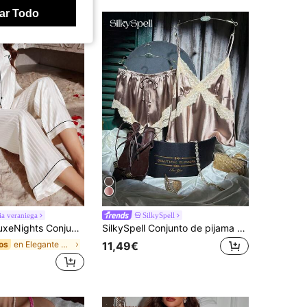
ar Todo
ia veraniega
SilkySpell
njunto de pijama de manga corta con bolsillo, bordado de corazón y estampado de rayas de jacquard de seda sintética
SilkySpell Conjunto de pijama de camiseta y pantalones cortos de mujer con parches de encaje de color contrastante
en Elegante Ropa de dormir para mujer
os
11,49€