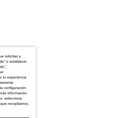
e solicitas y
odo" o establecer
do",
cer
r tu experiencia
ctamente
la configuración
 más información
es, selecciona
 que recopilamos,