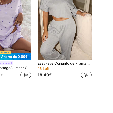
Ahorro de 0,09€
EasyFave Conjunto de Pijama Minimalista y Cómodo Lowkey Lull Gris con Top de Tirantes & Pantalones Largos, Conjunto de Ropa de Estar en Casa Chic de Otoño 2 Piezas, Pijama Neutro Dulce para Mujer
eSlumber
r Conjunto de pijama de manga corta y pantalón corto de punto acanalado de ajuste holgado con corazón morado para mujer
16 Left
18,49€
5€