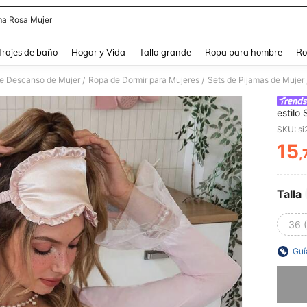
ma Rosa Mujer
and down arrow keys to navigate search Búsqueda Reciente and Buscar y Encontr
Trajes de baño
Hogar y Vida
Talla grande
Ropa para hombre
Ro
de Descanso de Mujer
Ropa de Dormir para Mujeres
Sets de Pijamas de Mujer
/
/
estilo
SKU: s
15
,
PR
Talla
36 
Guí
Lo sent