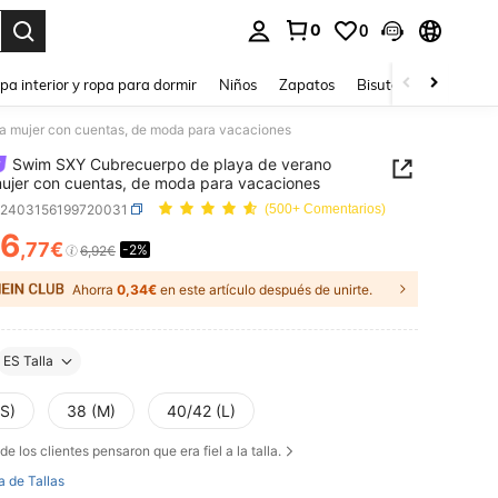
0
0
ar. Press Enter to select.
pa interior y ropa para dormir
Niños
Zapatos
Bisutería Y Accesorio
a mujer con cuentas, de moda para vacaciones
Swim SXY Cubrecuerpo de playa de verano
ujer con cuentas, de moda para vacaciones
z2403156199720031
(500+ Comentarios)
6
,77€
-2%
ICE AND AVAILABILITY
6,92€
Ahorra
0,34€
en este artículo después de unirte.
ES Talla
(S)
38 (M)
40/42 (L)
de los clientes pensaron que era fiel a la talla.
a de Tallas