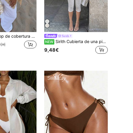
ado de color liso, ligero y brillante, estilo casual y sexy para mujer, con mangas de murciélago, dobladillo asimétrico y estilo capa, para vacaciones de verano en la playa, festival de música, vacaciones en el campo, citas casuales en la calle y ropa de resort
Sirith
Sirith Cubierta de una pieza con cuello halter de tela texturizada con estampado floral blanco para mujer, cubierta sexy sin espalda, ropa de playa/resort para mujer, cubierta de una pieza con shorts blancos transparentes, estilo de vacaciones, estilo de crucero, fiesta de salida, ropa de verano/resort, carnaval, festival
NEW
49€
9,48€