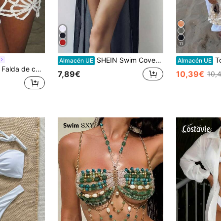
11
SHEIN Swim Cover up transparente con cinturón con hebilla
Top de cobertura de punto cal
Almacén UE
Almacén UE
 con encaje floral soluble en agua para mujer
7,89€
10,39€
10,