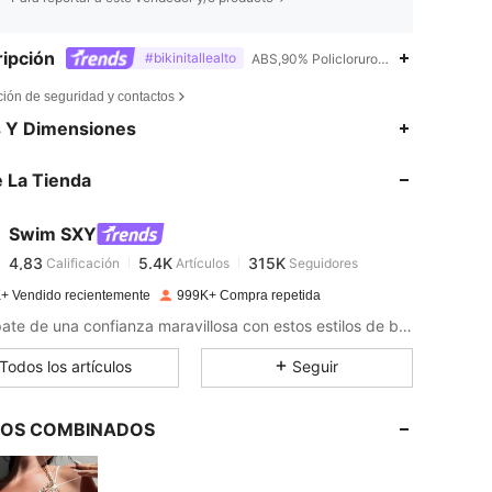
ipción
#bikinitallealto
ABS,90% Policloruro de vinilo,10% Meta
ción de seguridad y contactos
4,83
5.4K
315K
s Y Dimensiones
 La Tienda
4,83
5.4K
315K
Swim SXY
4,83
5.4K
315K
Calificación
Artículos
Seguidores
c***_
pagado
Hace 1 día
+ Vendido recientemente
999K+ Compra repetida
4,83
5.4K
315K
Empápate de una confianza maravillosa con estos estilos de baño para los días calurosos.
Todos los artículos
Seguir
4,83
5.4K
315K
LOS COMBINADOS
4,83
5.4K
315K