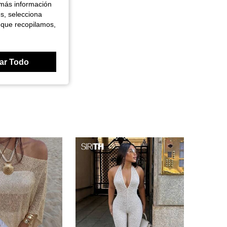
 más información
es, selecciona
 que recopilamos,
ar Todo