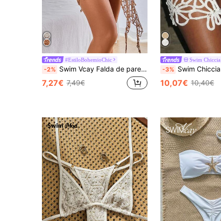
#EstiloBohemioChic
Swim Chiccia
Swim Vcay Falda de pareos de malla con nudo
Swim Chiccia Falda de cobertura casual para vacaciones
-2%
-3%
7,27€
10,07€
7,49€
10,40€