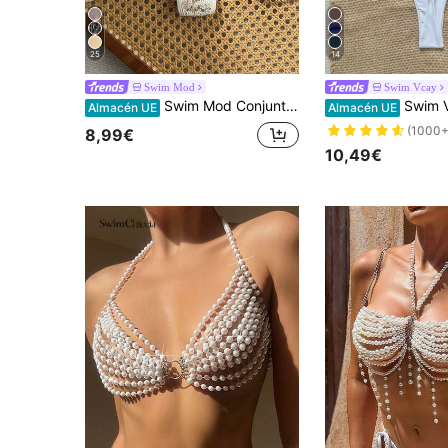
25
14
Swim Mod
Swim Vcay
Swim Mod Conjunto de bikini de punto de unicolor para vacaciones en la playa
Swim Vcay Conjunto de bikini de mujer con tir
Almacén UE
Almacén UE
(1000+
8,99€
10,49€