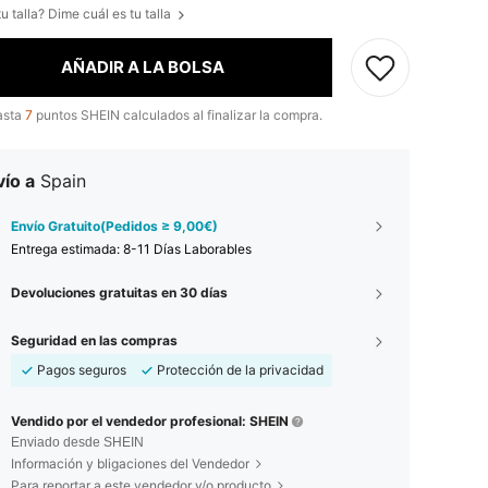
u talla? Dime cuál es tu talla
AÑADIR A LA BOLSA
asta
7
puntos SHEIN calculados al finalizar la compra.
ío a
Spain
Envío Gratuito(Pedidos ≥ 9,00€)
Entrega estimada:
8-11 Días Laborables
Devoluciones gratuitas en 30 días
Seguridad en las compras
Pagos seguros
Protección de la privacidad
Vendido por el vendedor profesional: SHEIN
Enviado desde SHEIN
Información y bligaciones del Vendedor
Para reportar a este vendedor y/o producto