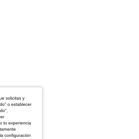
e solicitas y
odo" o establecer
do",
cer
r tu experiencia
ctamente
la configuración