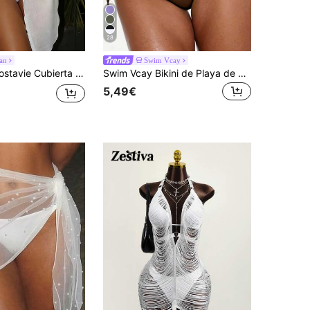
28
ean
Swim Vcay
vie Cubierta Larga De Color Sólido Con División Lateral
Swim Vcay Bikini de Playa de Vacaciones de unicolor con Lazos
5,49€