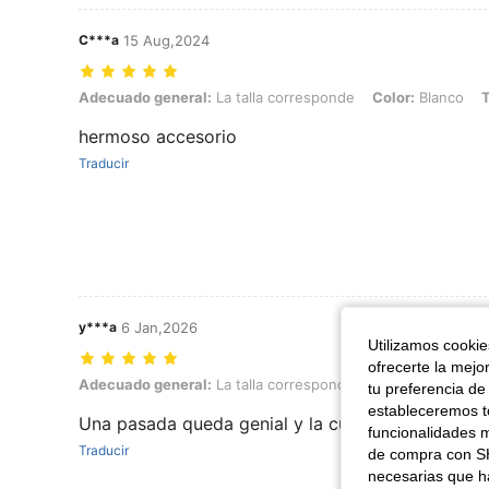
C***a
15 Aug,2024
Adecuado general: La talla corresponde, Color: Blanco, Talla: M
Adecuado general:
La talla corresponde
Color:
Blanco
T
hermoso accesorio
Traducir
y***a
6 Jan,2026
Utilizamos cookies
ofrecerte la mejo
Adecuado general: La talla corresponde, Color: Blanco, Talla: S
Adecuado general:
La talla corresponde
Color:
Blanco
T
tu preferencia de
estableceremos to
Una pasada queda genial y la cuerda para atar a l
funcionalidades m
Traducir
de compra con SH
necesarias que h