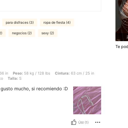
para disfraces (3)
ropa de fiesta (4)
2)
negocios (2)
sexy (2)
2
Te pod
58 kg / 128 lbs, Cintura: 63 cm / 25 in, Busto: 90 cm / 35 in, Caderas: 90 cm / 35 
66 in
Peso:
58 kg / 128 lbs
Cintura:
63 cm / 25 in
co
Talla:
S
Me gusto mucho, si recomiendo :D
Útil (1)