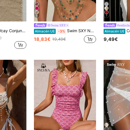
6
7
Swim SXY
#estilocl
antes finos, unicolor, decoración de estrella de mar metálica, sexy, para verano
Swim SXY Nuevo cubre todo colorido con cuentas para verano y otoño, diseño sexy y a la moda adecuado para festivales de música y festivales de música electrónica, cubre todo estilo bohemio para mujer
Costa
Almacén UE
-3%
Almacén UE
)
18,83€
9,49€
19,49€