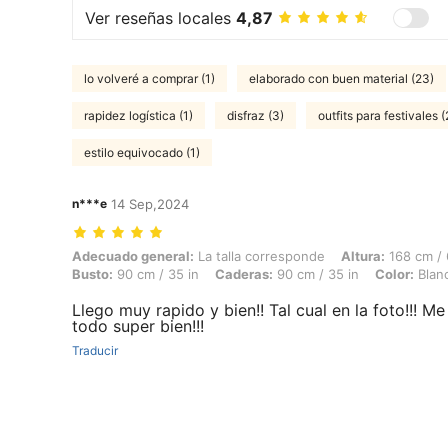
Ver reseñas locales
4,87
lo volveré a comprar (1)
elaborado con buen material (23)
rapidez logística (1)
disfraz (3)
outfits para festivales (
estilo equivocado (1)
n***e
14 Sep,2024
Adecuado general: La talla corresponde, Altura: 168 cm / 66 in, Peso: 
Adecuado general:
La talla corresponde
Altura:
168 cm / 
Busto:
90 cm / 35 in
Caderas:
90 cm / 35 in
Color:
Blan
Llego muy rapido y bien!! Tal cual en la foto!!! 
todo super bien!!!
Traducir