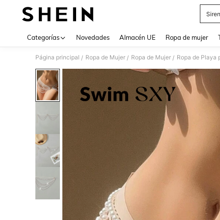
Sire
Use up 
Categorías
Novedades
Almacén UE
Ropa de mujer
Página principal
Ropa de Mujer
Ropa de Mujer
Ropa de Playa 
/
/
/