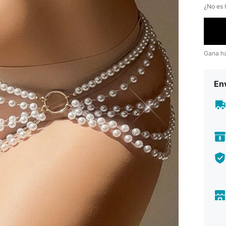
¿No es t
Gana h
Env