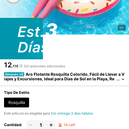
1/7
12
,11€
Sin aranceles adicionales
Aro Flotante Rosquilla Colorido, Fácil de Llevar a V
Almacén UE
iajes y Excursiones, Ideal para Días de Sol en la Playa, Re
uniones en la Piscina y Momentos de Ocio en el Lago
Tipo De Estilo
Rosquilla
Este artículo es elegible para
Est. entrega 3 días hábiles
Cantidad:
10 Left