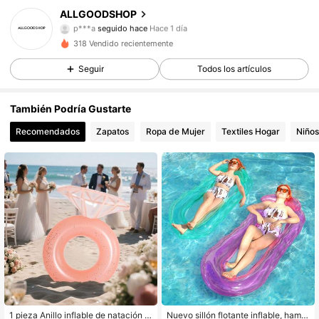
ALLGOODSHOP
p***a
seguido hace
Hace 1 día
40 Seguidores
4,75
318 Vendido recientemente
40 Seguidores
4,75
Seguir
Todos los artículos
40 Seguidores
4,75
También Podría Gustarte
Recomendados
Zapatos
Ropa de Mujer
Textiles Hogar
Niños
40 Seguidores
4,75
40 Seguidores
4,75
40 Seguidores
4,75
40 Seguidores
4,75
40 Seguidores
4,75
1 pieza Anillo inflable de natación c
Nuevo sillón flotante inflable, hama
40 Seguidores
4,75