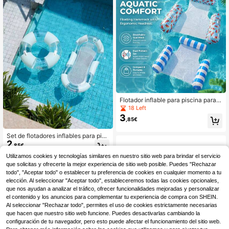
lar y desinflar, diseño plegable
Flotador inflable para piscina para a
dultos, portátil 4 en 1 (hamaca, silla
18 Left
reclinable, dispositivo de deriva) flo
3
,85€
tador de hamaca de agua multiusos
de 3 tubos, adecuado para fiestas d
e piscina de verano, lago, playa, ent
Set de flotadores inflables para pisc
2
retenimiento de verano (se envían e
ina, aro de natación blanco transpar
,85€
stilos de colores aleatorios)
ente con brillo y tumbona de malla,
Utilizamos cookies y tecnologías similares en nuestro sitio web para brindar el servicio
adecuado para fiestas de piscina e
n verano
que solicitas y ofrecerte la mejor experiencia de sitio web posible. Puedes "Rechazar
todo", "Aceptar todo" o establecer tu preferencia de cookies en cualquier momento a tu
elección. Al seleccionar "Aceptar todo", estableceremos todas las cookies opcionales,
que nos ayudan a analizar el tráfico, ofrecer funcionalidades mejoradas y personalizar
el contenido y los anuncios para complementar tu experiencia de compra con SHEIN.
Al seleccionar "Rechazar todo", permites el uso de cookies estrictamente necesarias
que hacen que nuestro sitio web funcione. Puedes desactivarlas cambiando la
configuración de tu navegador, pero esto puede afectar el funcionamiento del sitio web.